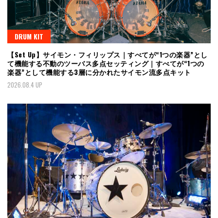
DRUM KIT
【Set Up】サイモン・フィリップス｜すべてが“1つの楽器”とし
て機能する不動のツーバス多点セッティング｜すべてが“1つの
楽器”として機能する3層に分かれたサイモン流多点キット
2026.08.4 UP