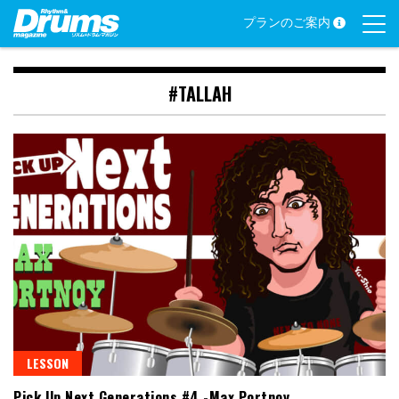
Skip
プランのご案内
to
content
#TALLAH
LESSON
Pick Up Next Generations #4 -Max Portnoy