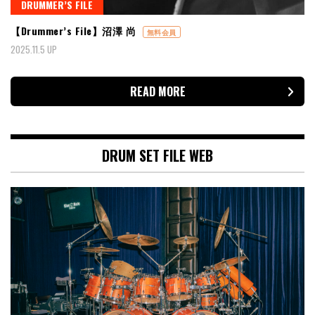
DRUMMER’S FILE
【Drummer’s File】沼澤 尚
無料会員
2025.11.5 UP
READ MORE
DRUM SET FILE WEB