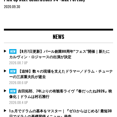
2020.09.30
NEWS
【8月7日更新】パール創業80周年“フェス”開催｜新たに
NEW
カルヴィン・ロジャースの出演が決定
2026.08.7 UP
【追悼】数々の現場を支えたドラマー／ドラム・チューナ
NEW
ーの三原重夫氏が逝去
2026.08.6 UP
吉田拓郎、7年ぶりの有観客ライヴ『春だったね2026』映
NEW
像化｜ドラムは村石雅行
2026.08.4 UP
1ヵ月でドラムの基本をマスター｜『ゼロからはじめる! 最短30
日でドラムの基礎習得メニュー』発売