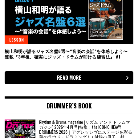
LESSON
横山和明が語るジャズ名盤6選〜“音楽の会話”を体感しよう〜｜
連載『3年後、確実にジャズ・ドラムが叩ける練習法』 #1
READ MORE
DRUMMER’S BOOK
Rhythm & Drums magazine (リズム アンド ドラムマ
ガジン) 2026年4月号(特集：the ICONIC HEAVY
DRUMMERS 2026｜アグレッシヴにステージを彩る
華のラウド・ドラミング！ / 付録小冊子：村