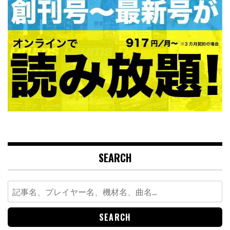
SEARCH
Search
for: