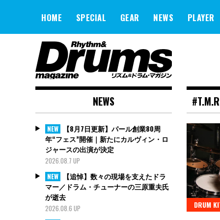
Skip
to
HOME
SPECIAL
GEAR
NEWS
PLAYER
content
NEWS
#T.M.
【8月7日更新】パール創業80周
NEW
年“フェス”開催｜新たにカルヴィン・ロ
ジャースの出演が決定
2026.08.7 UP
【追悼】数々の現場を支えたドラ
NEW
マー／ドラム・チューナーの三原重夫氏
が逝去
DRUM KI
2026.08.6 UP