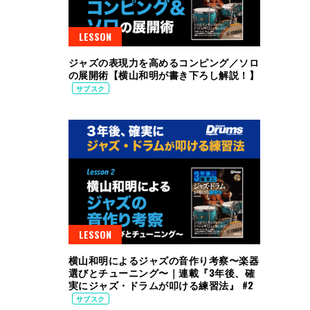
LESSON
ジャズの表現力を高めるコンピング／ソロ
の展開術【横山和明が書き下ろし解説！】
サブスク
LESSON
横山和明によるジャズの音作り考察〜楽器
選びとチューニング〜｜連載『3年後、確
実にジャズ・ドラムが叩ける練習法』 #2
サブスク