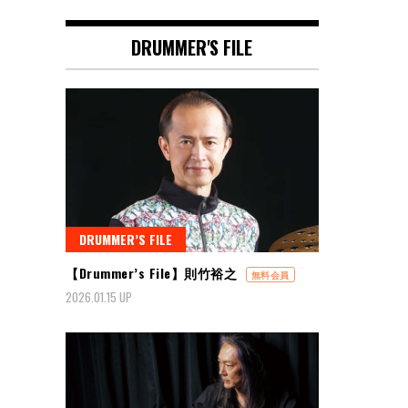
DRUMMER'S FILE
DRUMMER’S FILE
【Drummer’s File】則竹裕之
無料会員
2026.01.15 UP