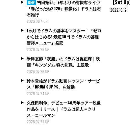
【Set 
吉田拓郎、7年ぶりの有観客ライヴ
NEW
『春だったね2026』映像化｜ドラムは村
2022.10.12
石雅行
2026.08.4 UP
1ヵ月でドラムの基本をマスター｜『ゼロ
からはじめる! 最短30日でドラムの基礎
習得メニュー』発売
2026.07.29 UP
米津玄師「夜鷹」のドラムは堀正輝｜映
画『キングダム 魂の決戦』主題歌
2026.07.26 UP
鈴木貴雄がドラム動画レッスン・サービ
ス「DRUM SUPPS」を始動
2026.07.24 UP
久保田利伸、デビュー40周年ツアー映像
作品をリリース｜ドラムは超人＝クリ
ス・コールマン
2026.07.22 UP