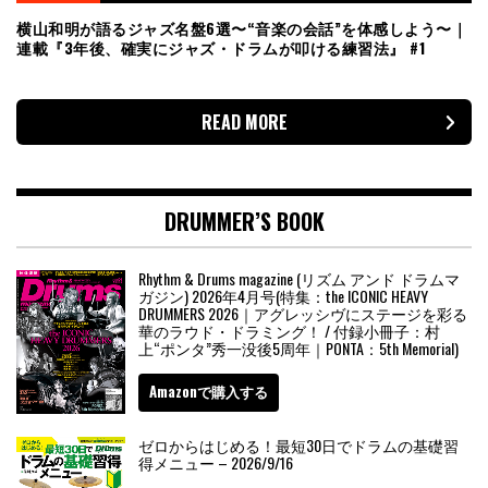
横山和明が語るジャズ名盤6選〜“音楽の会話”を体感しよう〜｜
連載『3年後、確実にジャズ・ドラムが叩ける練習法』 #1
READ MORE
DRUMMER’S BOOK
Rhythm & Drums magazine (リズム アンド ドラムマ
ガジン) 2026年4月号(特集：the ICONIC HEAVY
DRUMMERS 2026｜アグレッシヴにステージを彩る
華のラウド・ドラミング！ / 付録小冊子：村
上“ポンタ”秀一没後5周年｜PONTA：5th Memorial)
Amazonで購入する
ゼロからはじめる！最短30日でドラムの基礎習
得メニュー – 2026/9/16