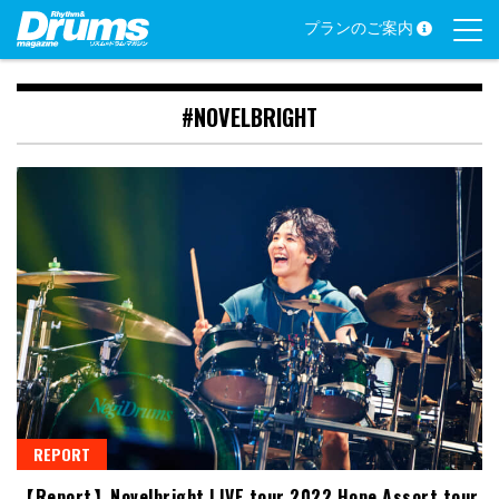
Skip
プランのご案内
to
content
#NOVELBRIGHT
REPORT
【Report】Novelbright LIVE tour 2022 Hope Assort tour