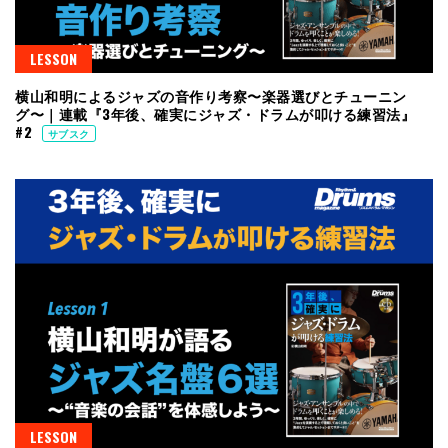
LESSON
横山和明によるジャズの音作り考察〜楽器選びとチューニン
グ〜｜連載『3年後、確実にジャズ・ドラムが叩ける練習法』
#2
サブスク
LESSON