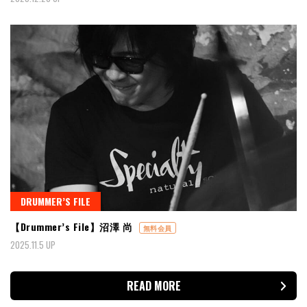
DRUMMER’S FILE
【Drummer’s File】沼澤 尚
無料会員
2025.11.5 UP
READ MORE