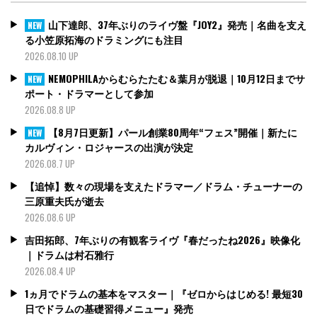
山下達郎、37年ぶりのライヴ盤『JOY2』発売｜名曲を支え
NEW
る小笠原拓海のドラミングにも注目
2026.08.10 UP
NEMOPHILAからむらたたむ＆葉月が脱退｜10月12日までサ
NEW
ポート・ドラマーとして参加
2026.08.8 UP
【8月7日更新】パール創業80周年“フェス”開催｜新たに
NEW
カルヴィン・ロジャースの出演が決定
2026.08.7 UP
【追悼】数々の現場を支えたドラマー／ドラム・チューナーの
三原重夫氏が逝去
2026.08.6 UP
吉田拓郎、7年ぶりの有観客ライヴ『春だったね2026』映像化
｜ドラムは村石雅行
2026.08.4 UP
1ヵ月でドラムの基本をマスター｜『ゼロからはじめる! 最短30
日でドラムの基礎習得メニュー』発売