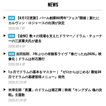
NEWS
【8月7日更新】パール創業80周年“フェス”開催｜新たに
NEW
カルヴィン・ロジャースの出演が決定
2026.08.7 UP
【追悼】数々の現場を支えたドラマー／ドラム・チューナ
NEW
ーの三原重夫氏が逝去
2026.08.6 UP
吉田拓郎、7年ぶりの有観客ライヴ『春だったね2026』映
NEW
像化｜ドラムは村石雅行
2026.08.4 UP
1ヵ月でドラムの基本をマスター｜『ゼロからはじめる! 最短30
日でドラムの基礎習得メニュー』発売
2026.07.29 UP
米津玄師「夜鷹」のドラムは堀正輝｜映画『キングダム 魂の決
戦』主題歌
2026.07.26 UP