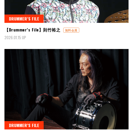
DRUMMER’S FILE
【Drummer’s File】則竹裕之
無料会員
2026.01.15 UP
DRUMMER’S FILE