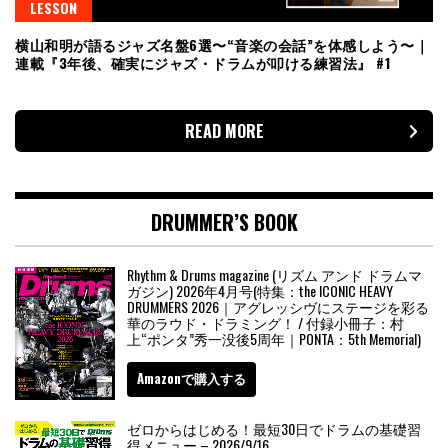
LESSON
横山和明が語るジャズ名盤6選〜“音楽の会話”を体感しよう〜｜
連載『3年後、確実にジャズ・ドラムが叩ける練習法』 #1
READ MORE
DRUMMER’S BOOK
Rhythm & Drums magazine (リズム アンド ドラムマ
ガジン) 2026年4月号(特集：the ICONIC HEAVY
DRUMMERS 2026｜アグレッシヴにステージを彩る
華のラウド・ドラミング！ / 付録小冊子：村
上“ポンタ”秀一没後5周年｜PONTA：5th Memorial)
Amazonで購入する
ゼロからはじめる！最短30日でドラムの基礎習
得メニュー – 2026/9/16