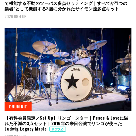
て機能する不動のツーバス多点セッティング｜すべてが“1つの
楽器”として機能する3層に分かれたサイモン流多点キット
2026.08.4 UP
DRUM KIT
【有料会員限定／Set Up】リンゴ・スター｜Peace & Loveに溢
れた不滅の3点セット｜2016年の来日公演でリンゴが使った
Ludwig Legacy Maple
サブスク