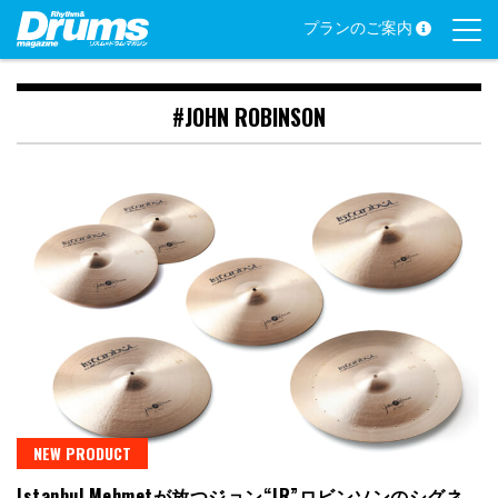
Skip
プランのご案内
to
content
#JOHN ROBINSON
NEW PRODUCT
Istanbul Mehmetが放つジョン“JR”ロビンソンのシグネ