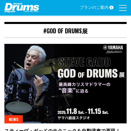
Skip
プランのご案内
to
content
#GOD OF DRUMS展
NEWS
スティーヴ・ガッドのテクニックを自動演奏で再現！