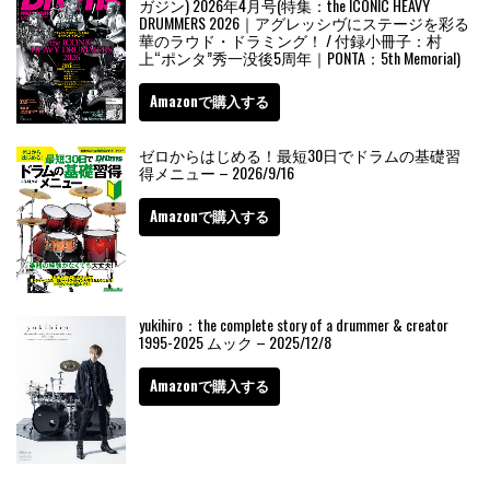
ガジン) 2026年4月号(特集：the ICONIC HEAVY
DRUMMERS 2026｜アグレッシヴにステージを彩る
華のラウド・ドラミング！ / 付録小冊子：村
上“ポンタ”秀一没後5周年｜PONTA：5th Memorial)
Amazonで購入する
ゼロからはじめる！最短30日でドラムの基礎習
得メニュー – 2026/9/16
Amazonで購入する
yukihiro：the complete story of a drummer & creator
1995-2025 ムック – 2025/12/8
Amazonで購入する