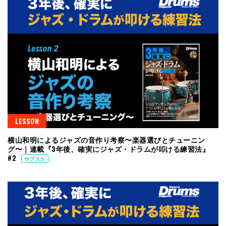
LESSON
横山和明によるジャズの音作り考察〜楽器選びとチューニン
グ〜｜連載『3年後、確実にジャズ・ドラムが叩ける練習法』
#2
サブスク