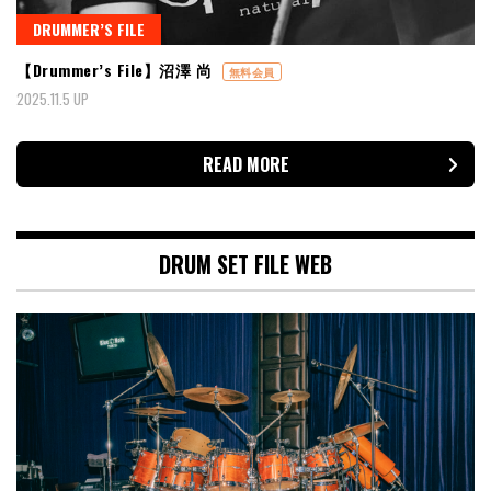
DRUMMER’S FILE
【Drummer’s File】沼澤 尚
無料会員
2025.11.5 UP
READ MORE
DRUM SET FILE WEB