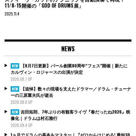
11/8-15開催の「GOD OF DRUMS展」
2025.11.4
NEWS
【8月7日更新】パール創業80周年“フェス”開催｜新たに
NEW
カルヴィン・ロジャースの出演が決定
2026.08.7 UP
【追悼】数々の現場を支えたドラマー／ドラム・チューナ
NEW
ーの三原重夫氏が逝去
2026.08.6 UP
吉田拓郎、7年ぶりの有観客ライヴ『春だったね2026』映
NEW
像化｜ドラムは村石雅行
2026.08.4 UP
1ヵ月でドラムの基本をマスター｜『ゼロからはじめる! 最短30