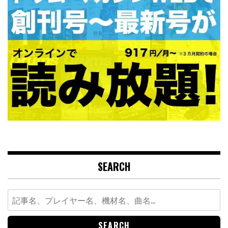
SEARCH
Search
for: