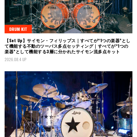
DRUM KIT
【Set Up】サイモン・フィリップス｜すべてが“1つの楽器”とし
て機能する不動のツーバス多点セッティング｜すべてが“1つの
楽器”として機能する3層に分かれたサイモン流多点キット
2026.08.4 UP