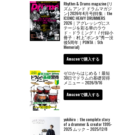
Rhythm & Drums magazine (リ
ズム アンド ドラムマガジ
ン) 2026年4月号(特集：the
ICONIC HEAVY DRUMMERS
2026｜アグレッシヴにス
テージを彩る華のラウ
ド・ドラミング！ / 付録小
冊子：村上“ポンタ”秀一没
後5周年｜PONTA：5th
Memorial)
Amazonで購入する
ゼロからはじめる！最短
30日でドラムの基礎習得
メニュー – 2026/9/16
Amazonで購入する
yukihiro：the complete story
of a drummer & creator 1995-
2025 ムック – 2025/12/8