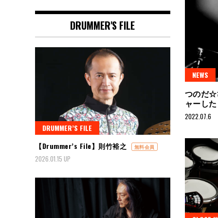
DRUMMER'S FILE
NEWS
つのだ☆
ャーした
2022.07.6
DRUMMER’S FILE
【Drummer’s File】則竹裕之
無料会員
2026.01.15 UP