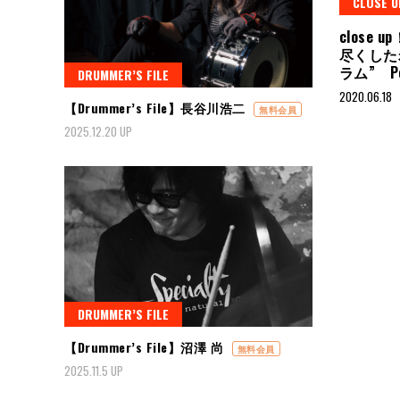
CLOSE U
close
尽くした
ラム” Pea
DRUMMER’S FILE
2020.06.18
【Drummer’s File】長谷川浩二
無料会員
2025.12.20 UP
DRUMMER’S FILE
【Drummer’s File】沼澤 尚
無料会員
2025.11.5 UP