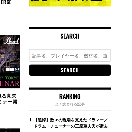
ERGE
SEARCH
Search
for:
RANKING
迫る真矢
セミナー開
よく読まれる記事
【追悼】数々の現場を支えたドラマー／
ドラム・チューナーの三原重夫氏が逝去