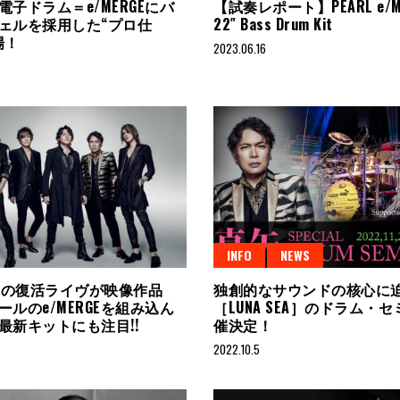
電子ドラム＝e/MERGEにバ
【試奏レポート】PEARL e/M
ェルを採用した“プロ仕
22″ Bass Drum Kit
場！
2023.06.16
INFO
NEWS
SEAの復活ライヴが映像作品
独創的なサウンドの核心に
ールのe/MERGEを組み込ん
［LUNA SEA］のドラム・
最新キットにも注目!!
催決定！
2022.10.5