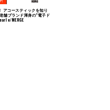
P!
 up！ アコースティックを知り
老舗ブランド渾身の“電子ド
rl e/MERGE