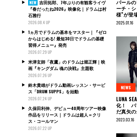
パールの
吉田拓郎、7年ぶりの有観客ライヴ
NEW
ーチ・シ
『春だったね2026』映像化｜ドラムは村
様”が登
石雅行
2026.08.4 UP
2025.01.16
1ヵ月でドラムの基本をマスター｜『ゼロ
からはじめる! 最短30日でドラムの基礎
習得メニュー』発売
2026.07.29 UP
米津玄師「夜鷹」のドラムは堀正輝｜映
画『キングダム 魂の決戦』主題歌
2026.07.26 UP
鈴木貴雄がドラム動画レッスン・サービ
NEWS
ス「DRUM SUPPS」を始動
LUNA 
2026.07.24 UP
化！ パ
久保田利伸、デビュー40周年ツアー映像
だ真矢の
作品をリリース｜ドラムは超人＝クリ
2023.03.16
ス・コールマン
2026.07.22 UP