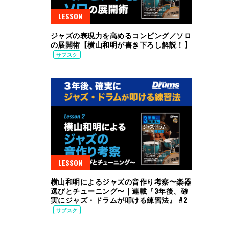
LESSON
ジャズの表現力を高めるコンピング／ソロ
の展開術【横山和明が書き下ろし解説！】
サブスク
LESSON
横山和明によるジャズの音作り考察〜楽器
選びとチューニング〜｜連載『3年後、確
実にジャズ・ドラムが叩ける練習法』 #2
サブスク