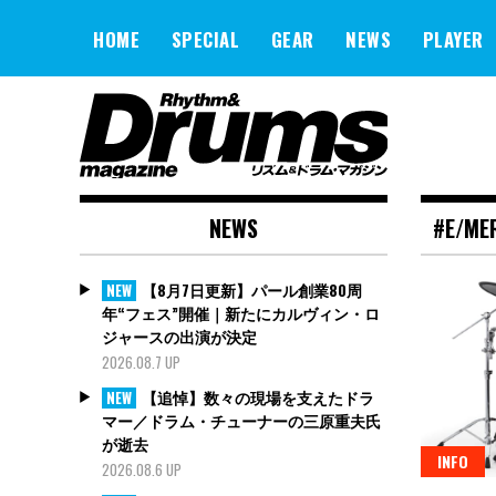
Skip
to
HOME
SPECIAL
GEAR
NEWS
PLAYER
content
NEWS
#E/ME
【8月7日更新】パール創業80周
NEW
年“フェス”開催｜新たにカルヴィン・ロ
ジャースの出演が決定
2026.08.7 UP
【追悼】数々の現場を支えたドラ
NEW
マー／ドラム・チューナーの三原重夫氏
が逝去
INFO
2026.08.6 UP