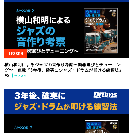
LESSON
横山和明によるジャズの音作り考察〜楽器選びとチューニン
グ〜｜連載『3年後、確実にジャズ・ドラムが叩ける練習法』
#2
サブスク