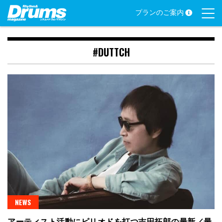
Skip
プランのご案内
to
content
#DUTTCH
NEWS
アーティスト活動にピリオドを打つ吉田拓郎の最新／最