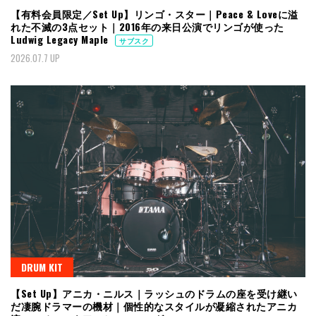
【有料会員限定／Set Up】リンゴ・スター｜Peace & Loveに溢
れた不滅の3点セット｜2016年の来日公演でリンゴが使った
Ludwig Legacy Maple
サブスク
2026.07.7 UP
DRUM KIT
【Set Up】アニカ・ニルス｜ラッシュのドラムの座を受け継い
だ凄腕ドラマーの機材｜個性的なスタイルが凝縮されたアニカ