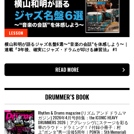
LESSON
横山和明が語るジャズ名盤6選〜“音楽の会話”を体感しよう〜｜
連載『3年後、確実にジャズ・ドラムが叩ける練習法』 #1
READ MORE
DRUMMER’S BOOK
Rhythm & Drums magazine (リズム アンド ドラムマ
ガジン) 2026年4月号(特集：the ICONIC HEAVY
DRUMMERS 2026｜アグレッシヴにステージを彩る
華のラウド・ドラミング！ / 付録小冊子：村
上“ポンタ”秀一没後5周年｜PONTA：5th Memorial)