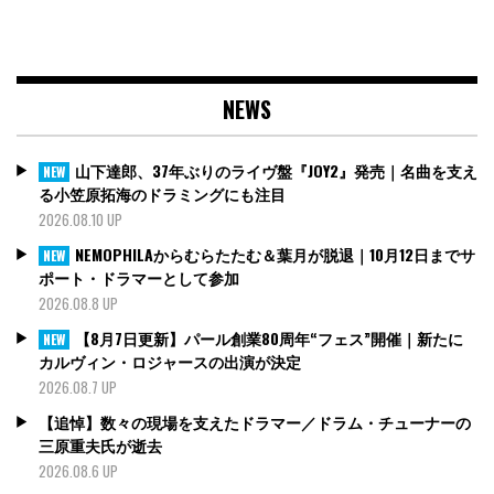
NEWS
山下達郎、37年ぶりのライヴ盤『JOY2』発売｜名曲を支え
NEW
る小笠原拓海のドラミングにも注目
2026.08.10 UP
NEMOPHILAからむらたたむ＆葉月が脱退｜10月12日までサ
NEW
ポート・ドラマーとして参加
2026.08.8 UP
【8月7日更新】パール創業80周年“フェス”開催｜新たに
NEW
カルヴィン・ロジャースの出演が決定
2026.08.7 UP
【追悼】数々の現場を支えたドラマー／ドラム・チューナーの
三原重夫氏が逝去
2026.08.6 UP