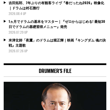
吉田拓郎、7年ぶりの有観客ライヴ『春だったね2026』映像化
｜ドラムは村石雅行
2026.08.4 UP
1ヵ月でドラムの基本をマスター｜『ゼロからはじめる! 最短30
日でドラムの基礎習得メニュー』発売
2026.07.29 UP
米津玄師「夜鷹」のドラムは堀正輝｜映画『キングダム 魂の決
戦』主題歌
2026.07.26 UP
DRUMMER'S FILE