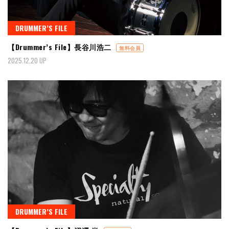
DRUMMER’S FILE
【Drummer’s File】長谷川浩二
無料会員
2025.12.20 UP
DRUMMER’S FILE