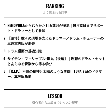
RANKING
よく読まれる記事
NEMOPHILAからむらたたむ＆葉月が脱退｜10月12日までサポー
ト・ドラマーとして参加
【追悼】数々の現場を支えたドラマー／ドラム・チューナーの
三原重夫氏が逝去
ドラム譜面の基礎知識
サイモン・フィリップス×影丸【後編】｜理想のドラム・セット
とあらゆる音楽から得る学び
【R.I.P.】不屈の精神と太陽のような笑顔 LUNA SEAのドラマ
ー、真矢氏急逝
LESSON
初心者から上級までレッスン記事