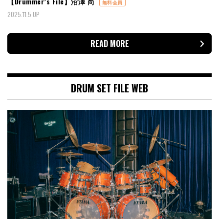
【Drummer’s File】沼澤 尚
無料会員
2025.11.5 UP
READ MORE
DRUM SET FILE WEB