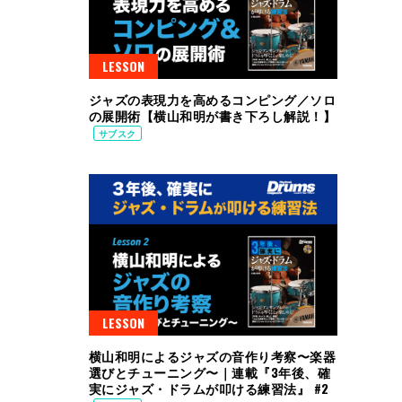
LESSON
ジャズの表現力を高めるコンピング／ソロ
の展開術【横山和明が書き下ろし解説！】
サブスク
LESSON
横山和明によるジャズの音作り考察〜楽器
選びとチューニング〜｜連載『3年後、確
実にジャズ・ドラムが叩ける練習法』 #2