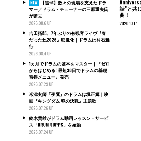
Anniver
【追悼】数々の現場を支えたドラ
NEW
話”と共に
マー／ドラム・チューナーの三原重夫氏
曲！
が逝去
2026.08.6 UP
2020.10.17
吉田拓郎、7年ぶりの有観客ライヴ『春
だったね2026』映像化｜ドラムは村石雅
行
2026.08.4 UP
1ヵ月でドラムの基本をマスター｜『ゼロ
からはじめる! 最短30日でドラムの基礎
習得メニュー』発売
2026.07.29 UP
米津玄師「夜鷹」のドラムは堀正輝｜映
画『キングダム 魂の決戦』主題歌
2026.07.26 UP
鈴木貴雄がドラム動画レッスン・サービ
ス「DRUM SUPPS」を始動
2026.07.24 UP