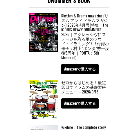
DRUMMER’S BOOK
Rhythm & Drums magazine (リ
ズム アンド ドラムマガジ
ン) 2026年4月号(特集：the
ICONIC HEAVY DRUMMERS
2026｜アグレッシヴにス
テージを彩る華のラウ
ド・ドラミング！ / 付録小
冊子：村上“ポンタ”秀一没
後5周年｜PONTA：5th
Memorial)
Amazonで購入する
ゼロからはじめる！最短
30日でドラムの基礎習得
メニュー – 2026/9/16
Amazonで購入する
yukihiro：the complete story