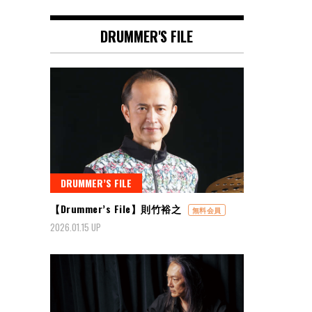
DRUMMER'S FILE
DRUMMER’S FILE
【Drummer’s File】則竹裕之
無料会員
2026.01.15 UP