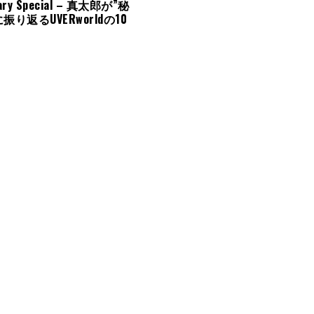
sary Special – 真太郎が”秘
振り返るUVERworldの10