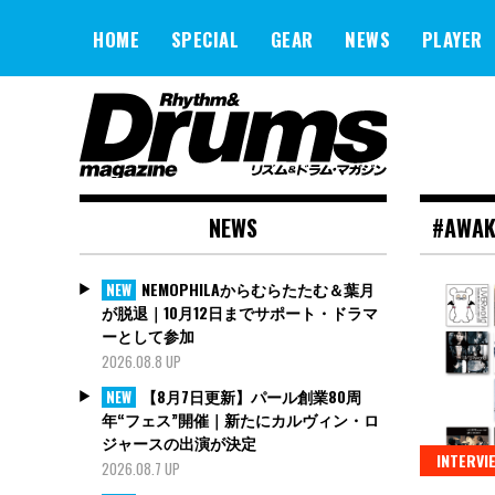
Skip
to
HOME
SPECIAL
GEAR
NEWS
PLAYER
content
NEWS
#AWAK
NEMOPHILAからむらたたむ＆葉月
NEW
が脱退｜10月12日までサポート・ドラマ
ーとして参加
2026.08.8 UP
【8月7日更新】パール創業80周
NEW
年“フェス”開催｜新たにカルヴィン・ロ
ジャースの出演が決定
INTERVI
2026.08.7 UP