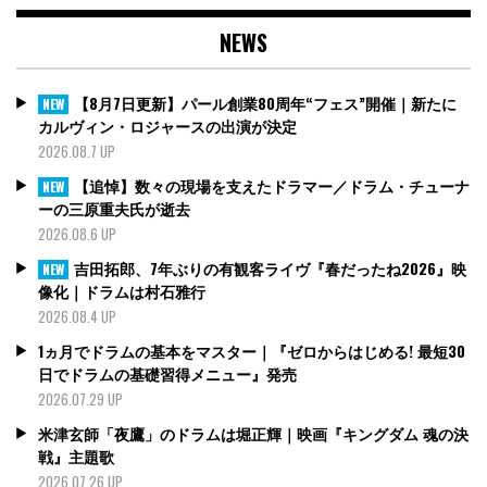
NEWS
【8月7日更新】パール創業80周年“フェス”開催｜新たに
NEW
カルヴィン・ロジャースの出演が決定
2026.08.7 UP
【追悼】数々の現場を支えたドラマー／ドラム・チューナ
NEW
ーの三原重夫氏が逝去
2026.08.6 UP
吉田拓郎、7年ぶりの有観客ライヴ『春だったね2026』映
NEW
像化｜ドラムは村石雅行
2026.08.4 UP
1ヵ月でドラムの基本をマスター｜『ゼロからはじめる! 最短30
日でドラムの基礎習得メニュー』発売
2026.07.29 UP
米津玄師「夜鷹」のドラムは堀正輝｜映画『キングダム 魂の決
戦』主題歌
2026.07.26 UP