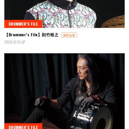
DRUMMER’S FILE
【Drummer’s File】則竹裕之
無料会員
2026.01.15 UP
DRUMMER’S FILE