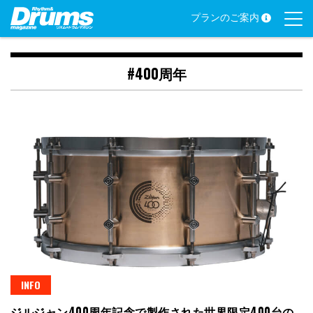
Skip
プランのご案内
to
content
#400周年
INFO
ジルジャン400周年記念で製作された世界限定400台の