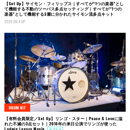
【Set Up】サイモン・フィリップス｜すべてが“1つの楽器”とし
て機能する不動のツーバス多点セッティング｜すべてが“1つの
楽器”として機能する3層に分かれたサイモン流多点キット
2026.08.4 UP
DRUM KIT
【有料会員限定／Set Up】リンゴ・スター｜Peace & Loveに溢
れた不滅の3点セット｜2016年の来日公演でリンゴが使った
Ludwig Legacy Maple
サブスク