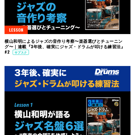
LESSON
横山和明によるジャズの音作り考察〜楽器選びとチューニン
グ〜｜連載『3年後、確実にジャズ・ドラムが叩ける練習法』
#2
サブスク