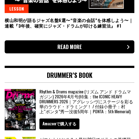
LESSON
横山和明が語るジャズ名盤6選〜“音楽の会話”を体感しよう〜｜
連載『3年後、確実にジャズ・ドラムが叩ける練習法』 #1
READ MORE
DRUMMER’S BOOK
Rhythm & Drums magazine (リズム アンド ドラムマ
ガジン) 2026年4月号(特集：the ICONIC HEAVY
DRUMMERS 2026｜アグレッシヴにステージを彩る
華のラウド・ドラミング！ / 付録小冊子：村
上“ポンタ”秀一没後5周年｜PONTA：5th Memorial)
Amazonで購入する