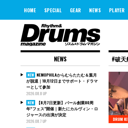
Skip
to
HOME
SPECIAL
GEAR
NEWS
PLAYER
content
NEWS
#破天
NEMOPHILAからむらたたむ＆葉月
NEW
が脱退｜10月12日までサポート・ドラマ
ーとして参加
2026.08.8 UP
【8月7日更新】パール創業80周
NEW
年“フェス”開催｜新たにカルヴィン・ロ
ジャースの出演が決定
DRUM KI
2026.08.7 UP