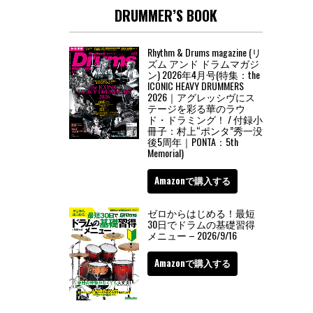
DRUMMER’S BOOK
Rhythm & Drums magazine (リ
ズム アンド ドラムマガジ
ン) 2026年4月号(特集：the
ICONIC HEAVY DRUMMERS
2026｜アグレッシヴにス
テージを彩る華のラウ
ド・ドラミング！ / 付録小
冊子：村上“ポンタ”秀一没
後5周年｜PONTA：5th
Memorial)
Amazonで購入する
ゼロからはじめる！最短
30日でドラムの基礎習得
メニュー – 2026/9/16
Amazonで購入する