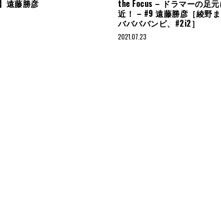
Up】遠藤勝彦
the Focus – ドラマーの足
近！ – #9 遠藤勝彦［綾野
ババババンビ、#2i2］
2021.07.23