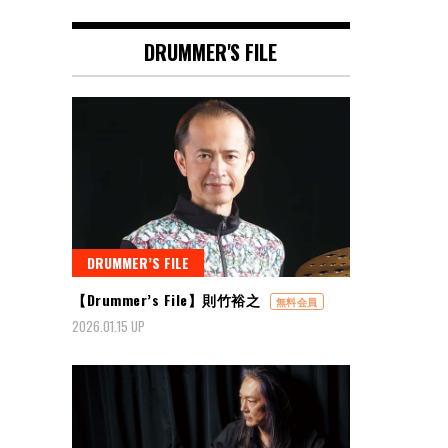
DRUMMER'S FILE
DRUMMER’S FILE
【Drummer’s File】則竹裕之
無料会員
2026.01.15 UP