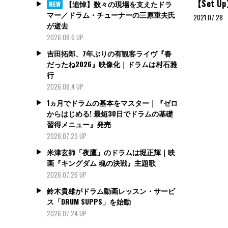
【Set 
【追悼】数々の現場を支えたドラ
NEW
マー／ドラム・チューナーの三原重夫氏
2021.07.28
が逝去
2026.08.6 UP
吉田拓郎、7年ぶりの有観客ライヴ『春
だったね2026』映像化｜ドラムは村石雅
行
2026.08.4 UP
1ヵ月でドラムの基本をマスター｜『ゼロ
からはじめる! 最短30日でドラムの基礎
習得メニュー』発売
2026.07.29 UP
米津玄師「夜鷹」のドラムは堀正輝｜映
画『キングダム 魂の決戦』主題歌
2026.07.26 UP
鈴木貴雄がドラム動画レッスン・サービ
ス「DRUM SUPPS」を始動
2026.07.24 UP