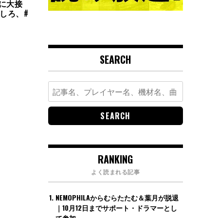
元に大接
ましろ、#
SEARCH
Search
for:
RANKING
よく読まれる記事
NEMOPHILAからむらたたむ＆葉月が脱退
｜10月12日までサポート・ドラマーとし
て参加