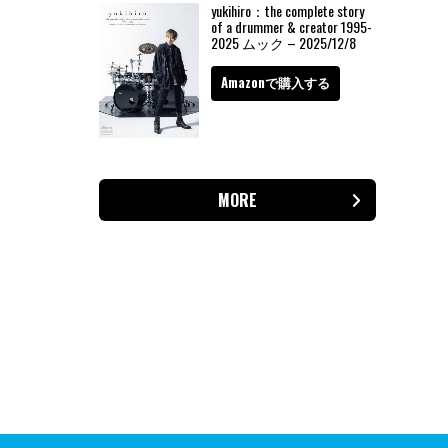
yukihiro：the complete story
of a drummer & creator 1995-
2025 ムック – 2025/12/8
Amazonで購入する
MORE