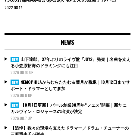
2022.08.17
NEWS
山下達郎、37年ぶりのライヴ盤『JOY2』発売｜名曲を支え
NEW
る小笠原拓海のドラミングにも注目
2026.08.10 UP
NEMOPHILAからむらたたむ＆葉月が脱退｜10月12日までサ
NEW
ポート・ドラマーとして参加
2026.08.8 UP
【8月7日更新】パール創業80周年“フェス”開催｜新たに
NEW
カルヴィン・ロジャースの出演が決定
2026.08.7 UP
【追悼】数々の現場を支えたドラマー／ドラム・チューナーの
三原重夫氏が逝去