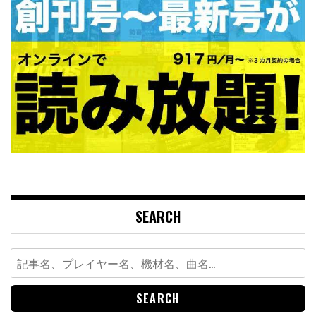
SEARCH
Search
for: