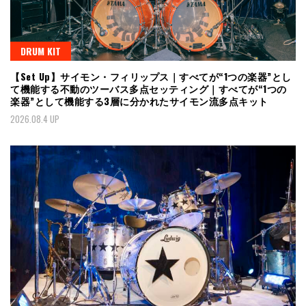
DRUM KIT
【Set Up】サイモン・フィリップス｜すべてが“1つの楽器”とし
て機能する不動のツーバス多点セッティング｜すべてが“1つの
楽器”として機能する3層に分かれたサイモン流多点キット
2026.08.4 UP