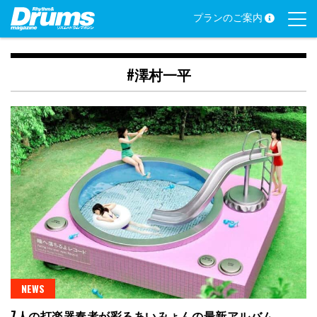
Skip
プランのご案内
to
content
#澤村一平
NEWS
7人の打楽器奏者が彩るあいみょんの最新アルバム