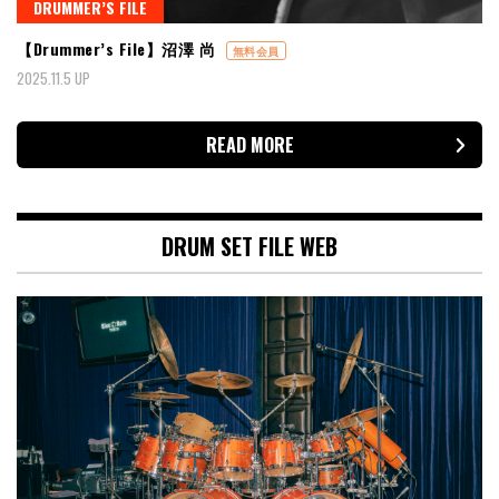
DRUMMER’S FILE
【Drummer’s File】沼澤 尚
無料会員
2025.11.5 UP
READ MORE
DRUM SET FILE WEB