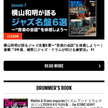
LESSON
横山和明が語るジャズ名盤6選〜“音楽の会話”を体感しよう〜｜
連載『3年後、確実にジャズ・ドラムが叩ける練習法』 #1
READ MORE
DRUMMER’S BOOK
Rhythm & Drums magazine (リズム アンド ドラムマ
ガジン) 2026年4月号(特集：the ICONIC HEAVY