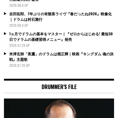
2026.08.6 UP
吉田拓郎、7年ぶりの有観客ライヴ『春だったね2026』映像化
｜ドラムは村石雅行
2026.08.4 UP
1ヵ月でドラムの基本をマスター｜『ゼロからはじめる! 最短30
日でドラムの基礎習得メニュー』発売
2026.07.29 UP
米津玄師「夜鷹」のドラムは堀正輝｜映画『キングダム 魂の決
戦』主題歌
2026.07.26 UP
DRUMMER'S FILE