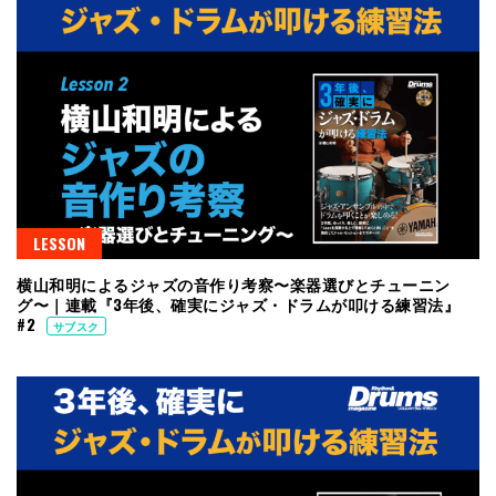
LESSON
横山和明によるジャズの音作り考察〜楽器選びとチューニン
グ〜｜連載『3年後、確実にジャズ・ドラムが叩ける練習法』
#2
サブスク