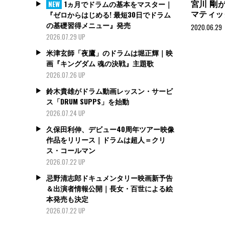
宮川 剛
1ヵ月でドラムの基本をマスター｜
NEW
マティッ
『ゼロからはじめる! 最短30日でドラム
の基礎習得メニュー』発売
2020.06.29
2026.07.29 UP
米津玄師「夜鷹」のドラムは堀正輝｜映
画『キングダム 魂の決戦』主題歌
2026.07.26 UP
鈴木貴雄がドラム動画レッスン・サービ
ス「DRUM SUPPS」を始動
2026.07.24 UP
久保田利伸、デビュー40周年ツアー映像
作品をリリース｜ドラムは超人＝クリ
ス・コールマン
2026.07.22 UP
忌野清志郎ドキュメンタリー映画新予告
＆出演者情報公開｜長女・百世による絵
本発売も決定
2026.07.22 UP