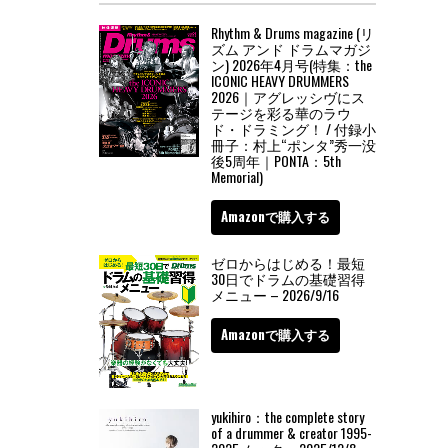
Rhythm & Drums magazine (リ
ズム アンド ドラムマガジ
ン) 2026年4月号(特集：the
ICONIC HEAVY DRUMMERS
2026｜アグレッシヴにス
テージを彩る華のラウ
ド・ドラミング！ / 付録小
冊子：村上“ポンタ”秀一没
後5周年｜PONTA：5th
Memorial)
Amazonで購入する
ゼロからはじめる！最短
30日でドラムの基礎習得
メニュー – 2026/9/16
Amazonで購入する
yukihiro：the complete story
of a drummer & creator 1995-