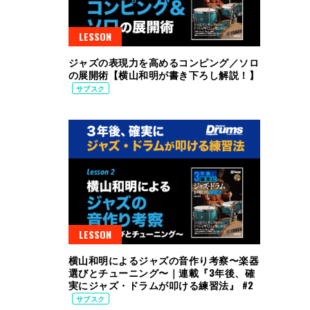
LESSON
ジャズの表現力を高めるコンピング／ソロ
の展開術【横山和明が書き下ろし解説！】
サブスク
LESSON
横山和明によるジャズの音作り考察〜楽器
選びとチューニング〜｜連載『3年後、確
実にジャズ・ドラムが叩ける練習法』 #2
サブスク