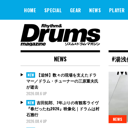
Skip
to
HOME
SPECIAL
GEAR
NEWS
PLAYER
content
NEWS
#湯浅
【追悼】数々の現場を支えたドラ
NEW
マー／ドラム・チューナーの三原重夫氏
が逝去
2026.08.6 UP
吉田拓郎、7年ぶりの有観客ライヴ
NEW
『春だったね2026』映像化｜ドラムは村
石雅行
NEWS
2026.08.4 UP