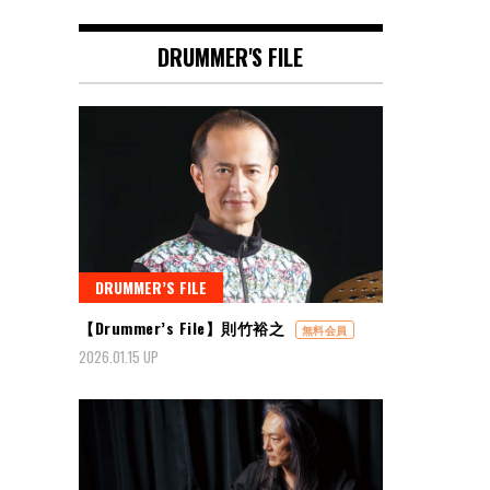
DRUMMER'S FILE
DRUMMER’S FILE
【Drummer’s File】則竹裕之
無料会員
2026.01.15 UP