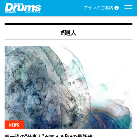
Skip
プランのご案内
to
content
#廻人
NEWS
超一流の“仕事人”が支えるEveの最新作