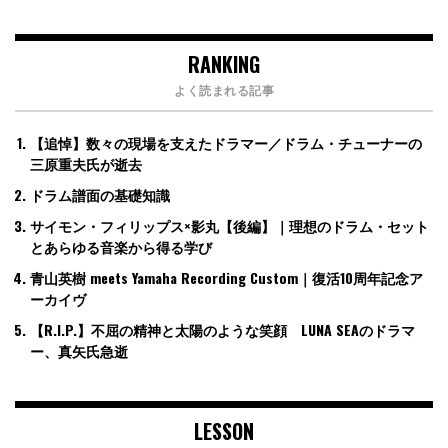
RANKING
よく読まれる記事
【追悼】数々の現場を支えたドラマー／ドラム・チューナーの
三原重夫氏が逝去
ドラム譜面の基礎知識
サイモン・フィリップス×影丸【後編】｜理想のドラム・セット
とあらゆる音楽から得る学び
青山英樹 meets Yamaha Recording Custom｜復活10周年記念ア
ーカイヴ
【R.I.P.】不屈の精神と太陽のような笑顔 LUNA SEAのドラマ
ー、真矢氏急逝
LESSON