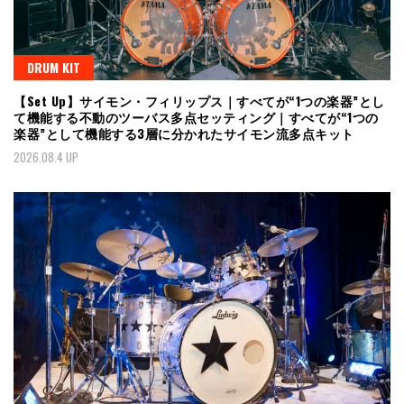
DRUM KIT
【Set Up】サイモン・フィリップス｜すべてが“1つの楽器”とし
て機能する不動のツーバス多点セッティング｜すべてが“1つの
楽器”として機能する3層に分かれたサイモン流多点キット
2026.08.4 UP