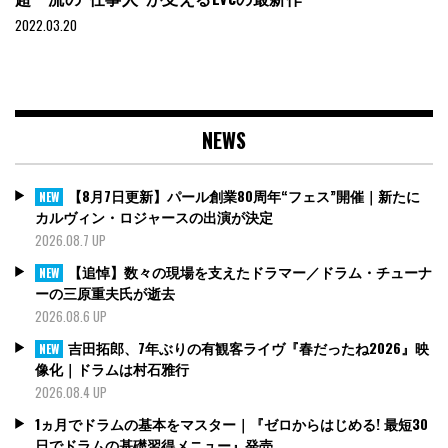
2022.03.20
NEWS
【8月7日更新】パール創業80周年“フェス”開催｜新たに
NEW
カルヴィン・ロジャースの出演が決定
2026.08.7 UP
【追悼】数々の現場を支えたドラマー／ドラム・チューナ
NEW
ーの三原重夫氏が逝去
2026.08.6 UP
吉田拓郎、7年ぶりの有観客ライヴ『春だったね2026』映
NEW
像化｜ドラムは村石雅行
2026.08.4 UP
1ヵ月でドラムの基本をマスター｜『ゼロからはじめる! 最短30
日でドラムの基礎習得メニュー』発売