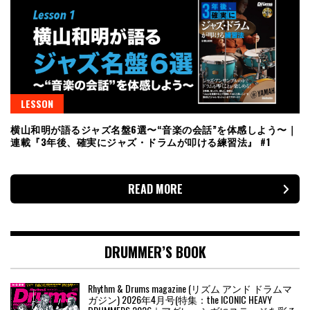
LESSON
横山和明が語るジャズ名盤6選〜“音楽の会話”を体感しよう〜｜
連載『3年後、確実にジャズ・ドラムが叩ける練習法』 #1
READ MORE
DRUMMER’S BOOK
Rhythm & Drums magazine (リズム アンド ドラムマ
ガジン) 2026年4月号(特集：the ICONIC HEAVY