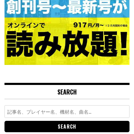
SEARCH
Search
for: