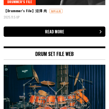
DRUMMER’S FILE
【Drummer’s File】沼澤 尚
無料会員
2025.11.5 UP
READ MORE
DRUM SET FILE WEB