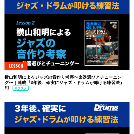
LESSON
横山和明によるジャズの音作り考察〜楽器選びとチューニン
グ〜｜連載『3年後、確実にジャズ・ドラムが叩ける練習法』
#2
サブスク