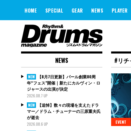
Skip
to
HOME
SPECIAL
GEAR
NEWS
PLAYER
content
NEWS
#リ
【8月7日更新】パール創業80周
NEW
年“フェス”開催｜新たにカルヴィン・ロ
ジャースの出演が決定
2026.08.7 UP
【追悼】数々の現場を支えたドラ
NEW
マー／ドラム・チューナーの三原重夫氏
が逝去
EVENT
2026.08.6 UP