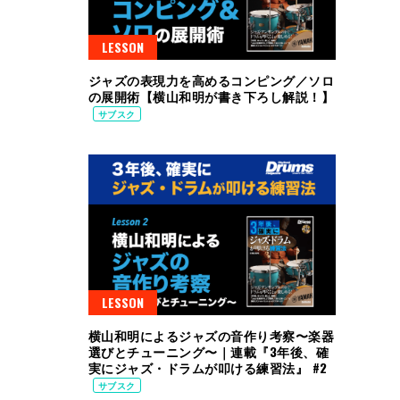
LESSON
ジャズの表現力を高めるコンピング／ソロ
の展開術【横山和明が書き下ろし解説！】
サブスク
LESSON
横山和明によるジャズの音作り考察〜楽器
選びとチューニング〜｜連載『3年後、確
実にジャズ・ドラムが叩ける練習法』 #2
サブスク