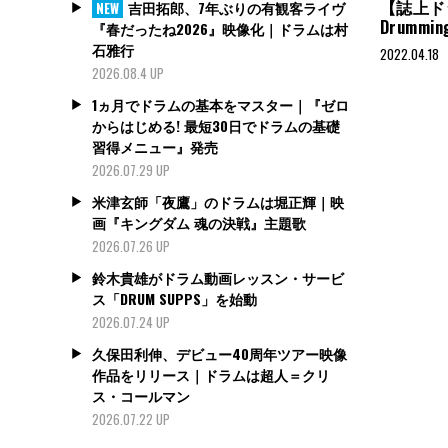
【誌上ドラ
吉田拓郎、7年ぶりの有観客ライヴ
NEW
Drumm
『春だったね2026』映像化｜ドラムは村
石雅行
2022.04.18
2026.08.4 UP
1ヵ月でドラムの基本をマスター｜『ゼロ
からはじめる! 最短30日でドラムの基礎
習得メニュー』発売
2026.07.29 UP
米津玄師「夜鷹」のドラムは堀正輝｜映
画『キングダム 魂の決戦』主題歌
2026.07.26 UP
鈴木貴雄がドラム動画レッスン・サービ
ス「DRUM SUPPS」を始動
2026.07.24 UP
久保田利伸、デビュー40周年ツアー映像
作品をリリース｜ドラムは超人＝クリ
ス・コールマン
2026.07.22 UP