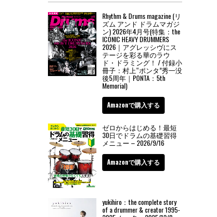
Rhythm & Drums magazine (リ
ズム アンド ドラムマガジ
ン) 2026年4月号(特集：the
ICONIC HEAVY DRUMMERS
2026｜アグレッシヴにス
テージを彩る華のラウ
ド・ドラミング！ / 付録小
冊子：村上“ポンタ”秀一没
後5周年｜PONTA：5th
Memorial)
Amazonで購入する
ゼロからはじめる！最短
30日でドラムの基礎習得
メニュー – 2026/9/16
Amazonで購入する
yukihiro：the complete story
of a drummer & creator 1995-