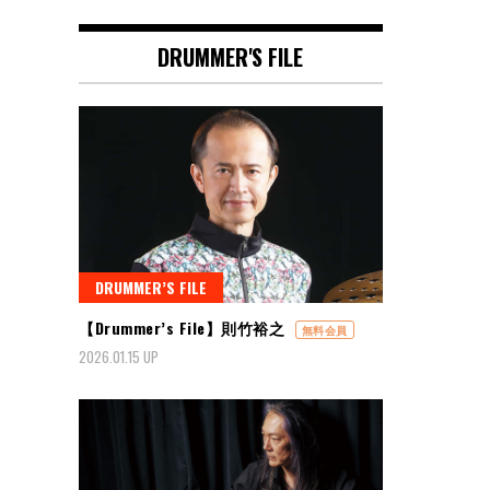
DRUMMER'S FILE
DRUMMER’S FILE
【Drummer’s File】則竹裕之
無料会員
2026.01.15 UP