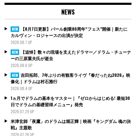
NEWS
【8月7日更新】パール創業80周年“フェス”開催｜新たに
NEW
カルヴィン・ロジャースの出演が決定
2026.08.7 UP
【追悼】数々の現場を支えたドラマー／ドラム・チューナ
NEW
ーの三原重夫氏が逝去
2026.08.6 UP
吉田拓郎、7年ぶりの有観客ライヴ『春だったね2026』映
NEW
像化｜ドラムは村石雅行
2026.08.4 UP
1ヵ月でドラムの基本をマスター｜『ゼロからはじめる! 最短30
日でドラムの基礎習得メニュー』発売
2026.07.29 UP
米津玄師「夜鷹」のドラムは堀正輝｜映画『キングダム 魂の決
戦』主題歌
2026.07.26 UP