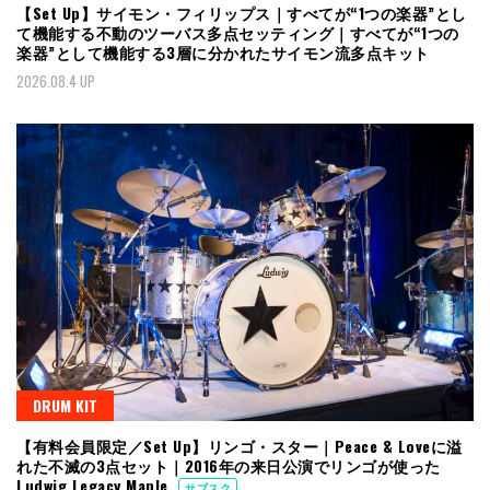
【Set Up】サイモン・フィリップス｜すべてが“1つの楽器”とし
て機能する不動のツーバス多点セッティング｜すべてが“1つの
楽器”として機能する3層に分かれたサイモン流多点キット
2026.08.4 UP
DRUM KIT
【有料会員限定／Set Up】リンゴ・スター｜Peace & Loveに溢
れた不滅の3点セット｜2016年の来日公演でリンゴが使った
Ludwig Legacy Maple
サブスク