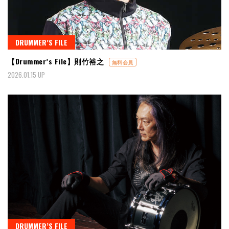
DRUMMER’S FILE
【Drummer’s File】則竹裕之
無料会員
2026.01.15 UP
DRUMMER’S FILE