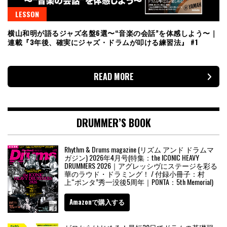
LESSON
横山和明が語るジャズ名盤6選〜“音楽の会話”を体感しよう〜｜
連載『3年後、確実にジャズ・ドラムが叩ける練習法』 #1
READ MORE
DRUMMER’S BOOK
Rhythm & Drums magazine (リズム アンド ドラムマ
ガジン) 2026年4月号(特集：the ICONIC HEAVY
DRUMMERS 2026｜アグレッシヴにステージを彩る
華のラウド・ドラミング！ / 付録小冊子：村
上“ポンタ”秀一没後5周年｜PONTA：5th Memorial)
Amazonで購入する