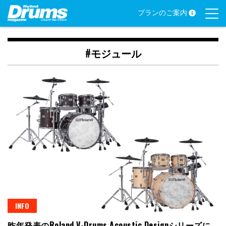
Skip
プランのご案内
to
content
#モジュール
INFO
昨年発表のRoland V-Drums Acoustic Designシリーズに