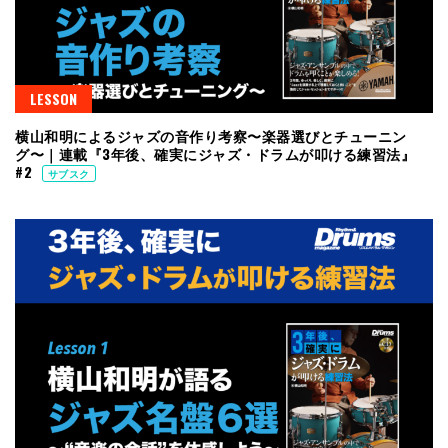
LESSON
横山和明によるジャズの音作り考察〜楽器選びとチューニン
グ〜｜連載『3年後、確実にジャズ・ドラムが叩ける練習法』
#2
サブスク