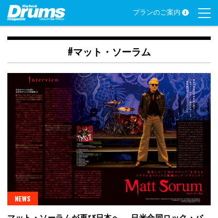
Skip
プランのご案内
to
content
#マット・ソーラム
NEWS
マット・ソーラムが再び日本へ──日米合同ロック・バ