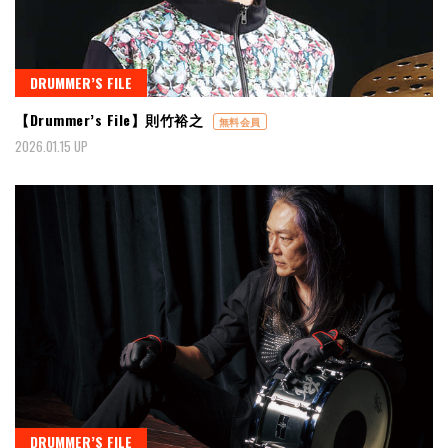
DRUMMER’S FILE
【Drummer’s File】則竹裕之
無料会員
2026.01.15 UP
DRUMMER’S FILE