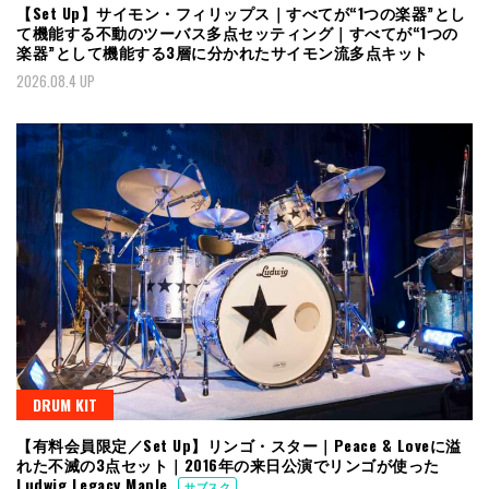
【Set Up】サイモン・フィリップス｜すべてが“1つの楽器”とし
て機能する不動のツーバス多点セッティング｜すべてが“1つの
楽器”として機能する3層に分かれたサイモン流多点キット
2026.08.4 UP
DRUM KIT
【有料会員限定／Set Up】リンゴ・スター｜Peace & Loveに溢
れた不滅の3点セット｜2016年の来日公演でリンゴが使った
Ludwig Legacy Maple
サブスク