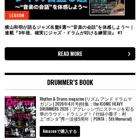
LESSON
横山和明が語るジャズ名盤6選〜“音楽の会話”を体感しよう〜｜
連載『3年後、確実にジャズ・ドラムが叩ける練習法』 #1
READ MORE
DRUMMER’S BOOK
Rhythm & Drums magazine (リズム アンド ドラムマ
ガジン) 2026年4月号(特集：the ICONIC HEAVY
DRUMMERS 2026｜アグレッシヴにステージを彩る
華のラウド・ドラミング！ / 付録小冊子：村
上“ポンタ”秀一没後5周年｜PONTA：5th Memorial)
Amazonで購入する