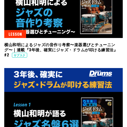
LESSON
横山和明によるジャズの音作り考察〜楽器選びとチューニン
グ〜｜連載『3年後、確実にジャズ・ドラムが叩ける練習法』
#2
サブスク