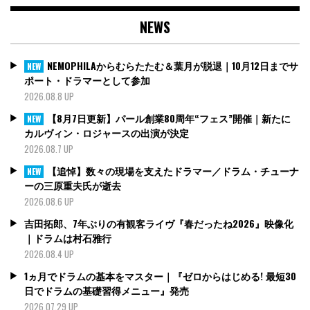
NEWS
NEMOPHILAからむらたたむ＆葉月が脱退｜10月12日までサ
NEW
ポート・ドラマーとして参加
2026.08.8 UP
【8月7日更新】パール創業80周年“フェス”開催｜新たに
NEW
カルヴィン・ロジャースの出演が決定
2026.08.7 UP
【追悼】数々の現場を支えたドラマー／ドラム・チューナ
NEW
ーの三原重夫氏が逝去
2026.08.6 UP
吉田拓郎、7年ぶりの有観客ライヴ『春だったね2026』映像化
｜ドラムは村石雅行
2026.08.4 UP
1ヵ月でドラムの基本をマスター｜『ゼロからはじめる! 最短30
日でドラムの基礎習得メニュー』発売
2026.07.29 UP