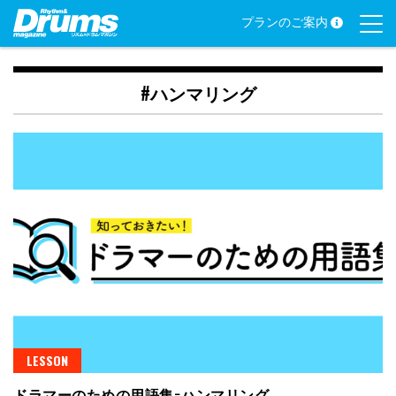
Skip
プランのご案内
to
content
#ハンマリング
LESSON
ドラマーのための用語集−ハンマリング