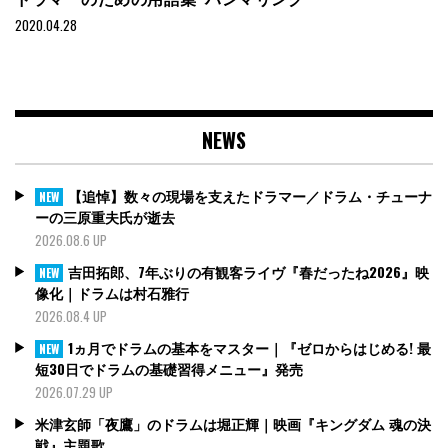
2020.04.28
NEWS
【追悼】数々の現場を支えたドラマー／ドラム・チューナ
NEW
ーの三原重夫氏が逝去
2026.08.6 UP
吉田拓郎、7年ぶりの有観客ライヴ『春だったね2026』映
NEW
像化｜ドラムは村石雅行
2026.08.4 UP
1ヵ月でドラムの基本をマスター｜『ゼロからはじめる! 最
NEW
短30日でドラムの基礎習得メニュー』発売
2026.07.29 UP
米津玄師「夜鷹」のドラムは堀正輝｜映画『キングダム 魂の決
戦』主題歌