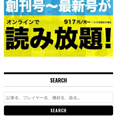
SEARCH
Search
for: