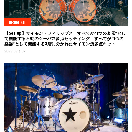
DRUM KIT
【Set Up】サイモン・フィリップス｜すべてが“1つの楽器”とし
て機能する不動のツーバス多点セッティング｜すべてが“1つの
楽器”として機能する3層に分かれたサイモン流多点キット
2026.08.4 UP