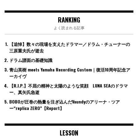
RANKING
よく読まれる記事
【追悼】数々の現場を支えたドラマー／ドラム・チューナーの
三原重夫氏が逝去
ドラム譜面の基礎知識
青山英樹 meets Yamaha Recording Custom｜復活10周年記念ア
ーカイヴ
【R.I.P.】不屈の精神と太陽のような笑顔 LUNA SEAのドラマ
ー、真矢氏急逝
BOBOが圧巻の熱量を注ぎ込んだVaundyのアリーナ・ツア
ー“replica ZERO”【Report】
LESSON