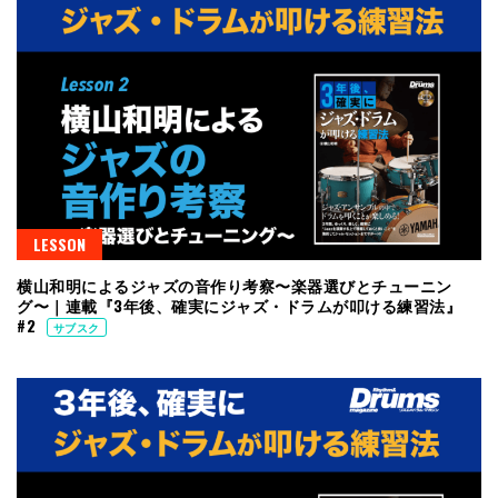
LESSON
横山和明によるジャズの音作り考察〜楽器選びとチューニン
グ〜｜連載『3年後、確実にジャズ・ドラムが叩ける練習法』
#2
サブスク