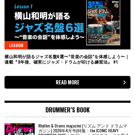
LESSON
横山和明が語るジャズ名盤6選〜“音楽の会話”を体感しよう〜｜
連載『3年後、確実にジャズ・ドラムが叩ける練習法』 #1
READ MORE
DRUMMER’S BOOK
Rhythm & Drums magazine (リズム アンド ドラムマ
ガジン) 2026年4月号(特集：the ICONIC HEAVY