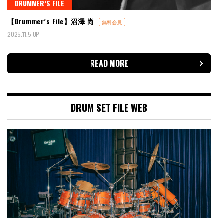
DRUMMER’S FILE
【Drummer’s File】沼澤 尚
無料会員
2025.11.5 UP
READ MORE
DRUM SET FILE WEB