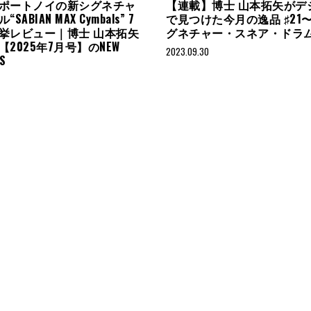
ポートノイの新シグネチャ
【連載】博士 山本拓矢がデ
ABIAN MAX Cymbals” 7
で見つけた今月の逸品 ♯21
挙レビュー｜博士 山本拓矢
グネチャー・スネア・ドラ
2025年7月号】のNEW
2023.09.30
S