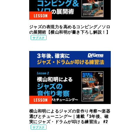
LESSON
ジャズの表現力を高めるコンピング／ソロ
の展開術【横山和明が書き下ろし解説！】
サブスク
LESSON
横山和明によるジャズの音作り考察〜楽器
選びとチューニング〜｜連載『3年後、確
実にジャズ・ドラムが叩ける練習法』 #2
サブスク