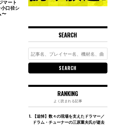
ジマート
〜小口径シ
ム〜
SEARCH
Search
for:
RANKING
よく読まれる記事
【追悼】数々の現場を支えたドラマー／
ドラム・チューナーの三原重夫氏が逝去