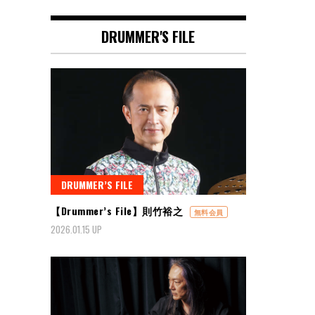
DRUMMER'S FILE
DRUMMER’S FILE
【Drummer’s File】則竹裕之
無料会員
2026.01.15 UP