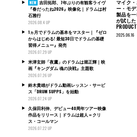
マイク・
吉田拓郎、7年ぶりの有観客ライヴ
NEW
ー・モデル“S
『春だったね2026』映像化｜ドラムは村
製品を一
石雅行
が試した【
2026.08.4 UP
PRODUCT
1ヵ月でドラムの基本をマスター｜『ゼロ
2025.06.16
からはじめる! 最短30日でドラムの基礎
習得メニュー』発売
2026.07.29 UP
米津玄師「夜鷹」のドラムは堀正輝｜映
画『キングダム 魂の決戦』主題歌
2026.07.26 UP
鈴木貴雄がドラム動画レッスン・サービ
ス「DRUM SUPPS」を始動
2026.07.24 UP
久保田利伸、デビュー40周年ツアー映像
作品をリリース｜ドラムは超人＝クリ
ス・コールマン
2026.07.22 UP