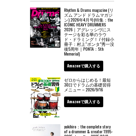
Rhythm & Drums magazine (リ
ズム アンド ドラムマガジ
ン) 2026年4月号(特集：the
ICONIC HEAVY DRUMMERS
2026｜アグレッシヴにス
テージを彩る華のラウ
ド・ドラミング！ / 付録小
冊子：村上“ポンタ”秀一没
後5周年｜PONTA：5th
Memorial)
Amazonで購入する
ゼロからはじめる！最短
30日でドラムの基礎習得
メニュー – 2026/9/16
Amazonで購入する
yukihiro：the complete story
of a drummer & creator 1995-