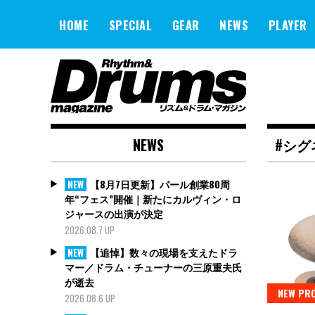
Skip
to
HOME
SPECIAL
GEAR
NEWS
PLAYER
content
NEWS
#シ
【8月7日更新】パール創業80周
NEW
年“フェス”開催｜新たにカルヴィン・ロ
ジャースの出演が決定
2026.08.7 UP
【追悼】数々の現場を支えたドラ
NEW
マー／ドラム・チューナーの三原重夫氏
が逝去
NEW PR
2026.08.6 UP