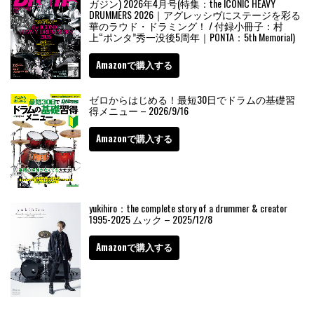
ガジン) 2026年4月号(特集：the ICONIC HEAVY
DRUMMERS 2026｜アグレッシヴにステージを彩る
華のラウド・ドラミング！ / 付録小冊子：村
上“ポンタ”秀一没後5周年｜PONTA：5th Memorial)
Amazonで購入する
ゼロからはじめる！最短30日でドラムの基礎習
得メニュー – 2026/9/16
Amazonで購入する
yukihiro：the complete story of a drummer & creator
1995-2025 ムック – 2025/12/8
Amazonで購入する