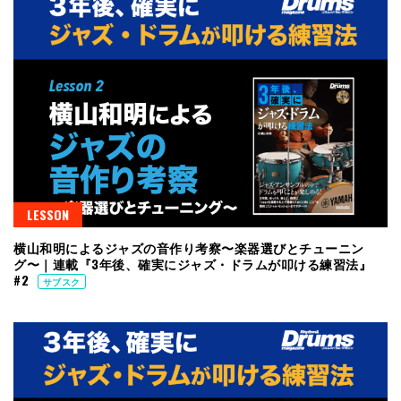
LESSON
横山和明によるジャズの音作り考察〜楽器選びとチューニン
グ〜｜連載『3年後、確実にジャズ・ドラムが叩ける練習法』
#2
サブスク