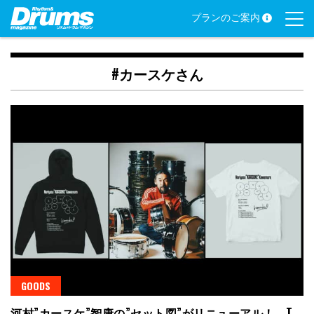
Skip
プランのご案内
to
content
#カースケさん
GOODS
河村”カースケ”智康の”セット図”がリニューアル！ T