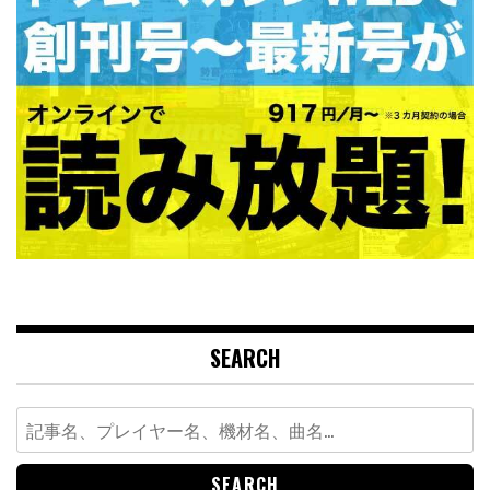
SEARCH
Search
for: