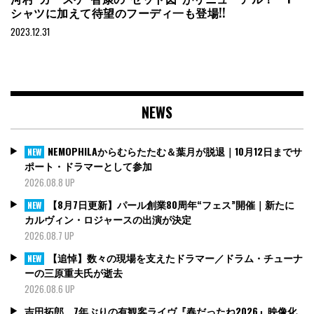
シャツに加えて待望のフーディ一も登場!!
2023.12.31
NEWS
NEMOPHILAからむらたたむ＆葉月が脱退｜10月12日までサ
NEW
ポート・ドラマーとして参加
2026.08.8 UP
【8月7日更新】パール創業80周年“フェス”開催｜新たに
NEW
カルヴィン・ロジャースの出演が決定
2026.08.7 UP
【追悼】数々の現場を支えたドラマー／ドラム・チューナ
NEW
ーの三原重夫氏が逝去
2026.08.6 UP
吉田拓郎、7年ぶりの有観客ライヴ『春だったね2026』映像化