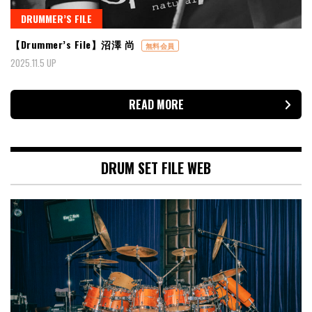
DRUMMER’S FILE
【Drummer’s File】沼澤 尚
無料会員
2025.11.5 UP
READ MORE
DRUM SET FILE WEB