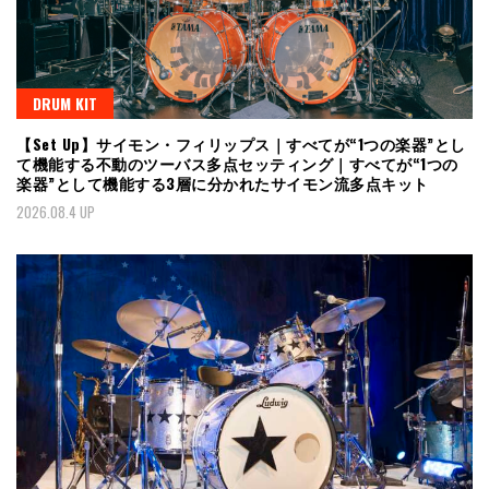
DRUM KIT
【Set Up】サイモン・フィリップス｜すべてが“1つの楽器”とし
て機能する不動のツーバス多点セッティング｜すべてが“1つの
楽器”として機能する3層に分かれたサイモン流多点キット
2026.08.4 UP