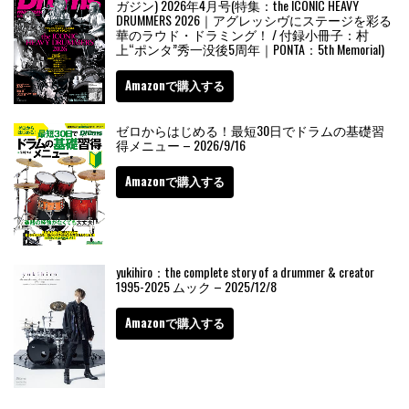
ガジン) 2026年4月号(特集：the ICONIC HEAVY
DRUMMERS 2026｜アグレッシヴにステージを彩る
華のラウド・ドラミング！ / 付録小冊子：村
上“ポンタ”秀一没後5周年｜PONTA：5th Memorial)
Amazonで購入する
ゼロからはじめる！最短30日でドラムの基礎習
得メニュー – 2026/9/16
Amazonで購入する
yukihiro：the complete story of a drummer & creator
1995-2025 ムック – 2025/12/8
Amazonで購入する