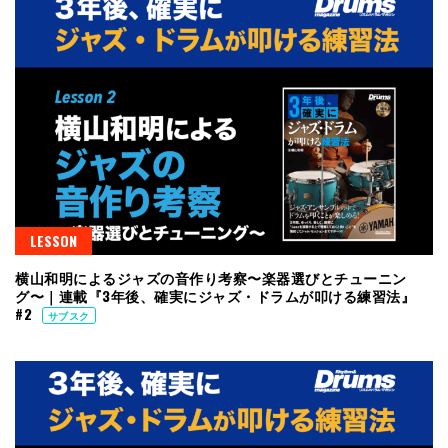
LESSON
横山和明によるジャズの音作り考察〜楽器選びとチューニン
グ〜｜連載『3年後、確実にジャズ・ドラムが叩ける練習法』
#2
サブスク