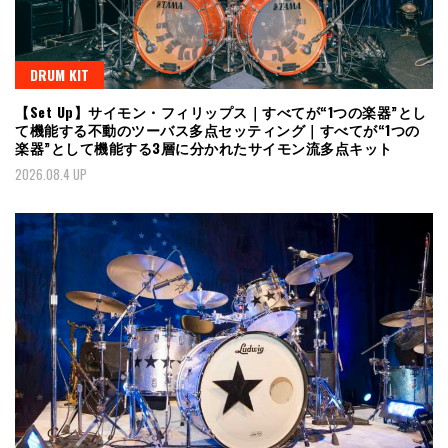
DRUM KIT
【Set Up】サイモン・フィリップス｜すべてが“1つの楽器”とし
て機能する不動のツーバス多点セッティング｜すべてが“1つの
楽器”として機能する3層に分かれたサイモン流多点キット
2026.08.4 UP