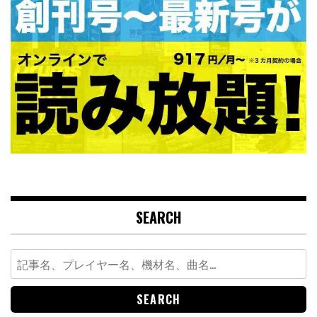
SEARCH
Search
for: