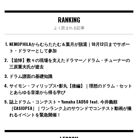
RANKING
よく読まれる記事
NEMOPHILAからむらたたむ＆葉月が脱退｜10月12日までサポー
ト・ドラマーとして参加
【追悼】数々の現場を支えたドラマー／ドラム・チューナーの
三原重夫氏が逝去
ドラム譜面の基礎知識
サイモン・フィリップス×影丸【後編】｜理想のドラム・セット
とあらゆる音楽から得る学び
誌上ドラム・コンテスト × Yamaha EAD50 feat. 今井義頼
［CASIOPEA］｜ワンランク上のサウンドでコンテスト動画が撮
れるイベントを緊急開催！