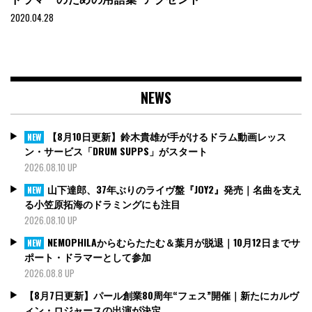
2020.04.28
NEWS
【8月10日更新】鈴木貴雄が手がけるドラム動画レッス
NEW
ン・サービス「DRUM SUPPS」がスタート
2026.08.10 UP
山下達郎、37年ぶりのライヴ盤『JOY2』発売｜名曲を支え
NEW
る小笠原拓海のドラミングにも注目
2026.08.10 UP
NEMOPHILAからむらたたむ＆葉月が脱退｜10月12日までサ
NEW
ポート・ドラマーとして参加
2026.08.8 UP
【8月7日更新】パール創業80周年“フェス”開催｜新たにカルヴ
ィン・ロジャースの出演が決定