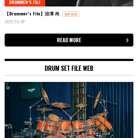
DRUMMER’S FILE
【Drummer’s File】沼澤 尚
無料会員
2025.11.5 UP
READ MORE
DRUM SET FILE WEB