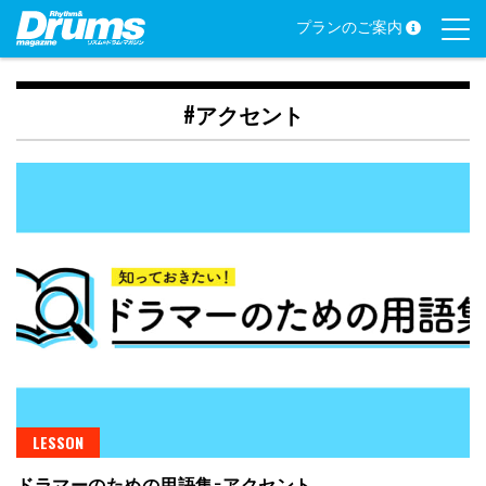
Skip
プランのご案内
to
content
#アクセント
LESSON
ドラマーのための用語集−アクセント