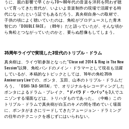
うに、親の影響で早くから70〜80年代の音楽を洋邦を問わず聴
いて育ってきた世代が、いよいよ音楽制作の現場で活躍する時
代になったという証でもあるだろう。真央樹自身への取材で、
子供の頃によく聴いていたのは、角松がプロデュースした青木
智仁の『DOUBLE FACE』（89年）だと語っていたが、そんな頃か
ら角松とつながっていたのかと、要らぬ想像もしてしまう。
35周年ライヴで実現した3世代のトリプル・ドラム
真央樹は、ライヴ初参加となった“Close out 2014 & Ring in The New
Session”以降、角松バンドのメイン・ドラマーとして現在も活躍
しているが、本稿的なトピックとしては、16年の角松35th
Anniversary Liveでの、ポンタ、玉田、山本のトリプル・ドラムだ
ろう。「OSHI-TAO-SHITAI」で、オリジナルをレコーディングした
ポンタによるドラム・ブレイク、
“ドバラド・ウパッ”
を3人でユ
ニゾンする場面などは、トリハダものであった。（中略）この
トリプル・ドラムで真央樹が白玉のキメの間を埋めていく場面
に、ポンタがまさにリードしてきたフュージョン・ドラミング
の往年のテクニックを感じずにはいられない。