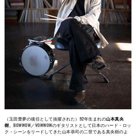
（玉田豊夢の後任として抜擢された）92年生まれの
山本真央
樹
。BOWWOW／VOWWOWのギタリストとして日本のハード・ロッ
ク・シーンをリードしてきた山本恭司の二世である真央樹のよ