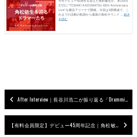
After Interview｜長谷川浩二が振り返る「Drumming Immersive」【動画連動】
【有料会員限定】デビュー45周年記念｜角松敏生を巡るドラマーたち〜後編〜 沼澤、玉田、真央樹らが紡いだ角松サウンド──そしてスティーヴ・ガッド