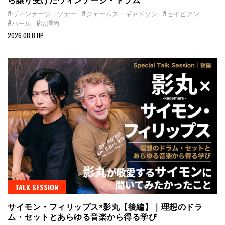
#ヴィンテージ・ソナー
#ジェームス・ギャドソン
#セイビアン
#パール
#沼澤尚
2026.08.8 UP
TALK SESSION
サイモン・フィリップス×影丸【後編】｜理想のドラ
ム・セットとあらゆる音楽から得る学び