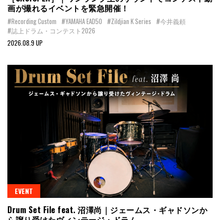
画が撮れるイベントを緊急開催！
#Recording Custom
#YAMAHA EAD50
#Zildjian K Series
#今井義頼
#誌上ドラム・コンテスト2026
2026.08.9 UP
EVENT
Drum Set File feat. 沼澤尚｜ジェームス・ギャドソンか
ら譲り受けたヴィンテージ・ドラム