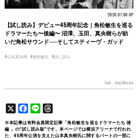
2026.07.06
UP
【試し読み】デビュー45周年記念｜角松敏生を巡る
ドラマーたち〜後編〜 沼澤、玉田、真央樹らが紡
いだ角松サウンド──そしてスティーヴ・ガッド
#山本真央樹
#角松敏生
#試し読み
Text：Seiji Murata
X
Facebook
Line
Threads
※本記事は有料会員限定記事「角松敏生を巡るドラマーたち 後
編 」の“試し読み版”です。本ページでは横浜アリーナで行われ
た
、
45周年公演を支えた山本真央樹氏に関するパートの一部に