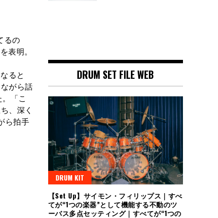
てるの
ことを表明。
DRUM SET FILE WEB
になると
みながら話
た。「こ
立ち、深く
がら拍手
DRUM KIT
【Set Up】サイモン・フィリップス｜すべ
てが“1つの楽器”として機能する不動のツ
ーバス多点セッティング｜すべてが“1つの