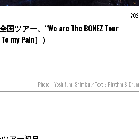
202
アー、“We are The BONEZ Tour
 To my Pain］）
Photo：Yoshifumi Shimizu／Text：Rhythm & Drum
のツアー初日