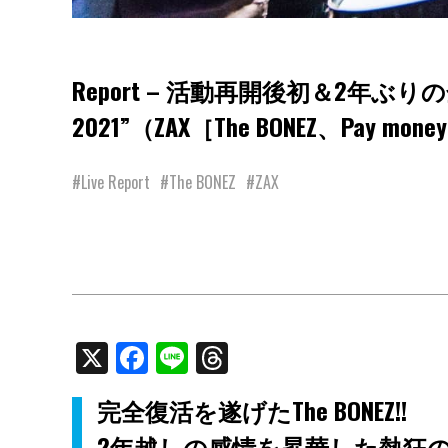
Report – 活動再開後初＆2年ぶりの全国ツ
2021”（ZAX［The BONEZ、Pay money
#Live Report
#The BONEZ
#ZAX
X
Facebook
Line
Threads
完全復活を遂げたThe BONEZ!!
2年越しの感情を昇華した熱狂