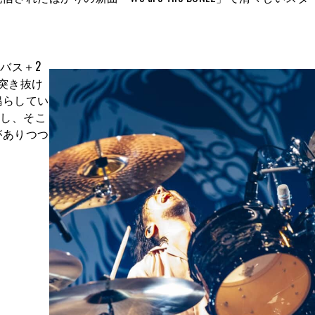
1バス＋2
突き抜け
鳴らしてい
かし、そこ
がありつつ