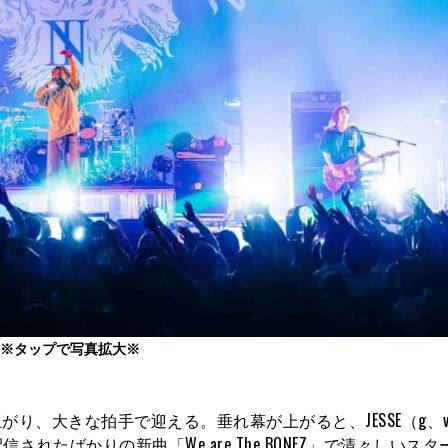
※タップで写真拡大※
り、大きな拍手で迎える。垂れ幕が上がると、JESSE（g、v
たばかりの新曲「We are The BONEZ」で清々しいス