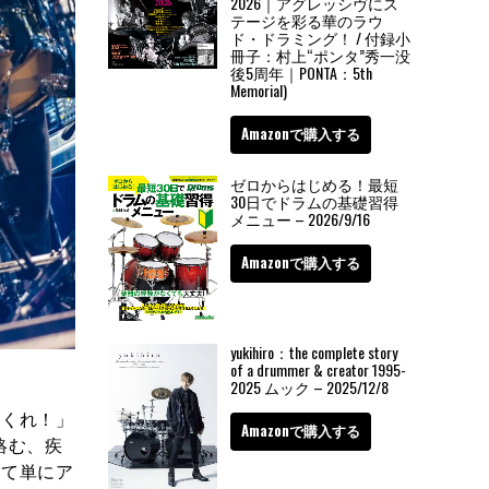
2026｜アグレッシヴにス
テージを彩る華のラウ
ド・ドラミング！ / 付録小
冊子：村上“ポンタ”秀一没
後5周年｜PONTA：5th
Memorial)
Amazonで購入する
ゼロからはじめる！最短
30日でドラムの基礎習得
メニュー – 2026/9/16
Amazonで購入する
yukihiro：the complete story
of a drummer & creator 1995-
2025 ムック – 2025/12/8
てくれ！」
Amazonで購入する
と絡む、疾
して単にア