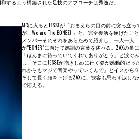
調和するよう構築された足技のアプローチは秀逸だ。
MCに入るとJESSEが「おまえらの目の前に突っ立っ
が、We are The BONEZ!!」と、完全復活を遂げた
メンバーそれぞれをあらためて紹介し、一人一人
が“BONER”に向けて感謝の言葉を述べる。ZAXの番
「ほんまに待っていてくれてありがとう」と涙ぐ
し、そこにJESSEが抱きしめに行く姿が感動的だっ
れからもマジで音楽やっていくんで」とイスから
そして長く頭を下げるZAXに、観客も思わず涙しな
で応える。