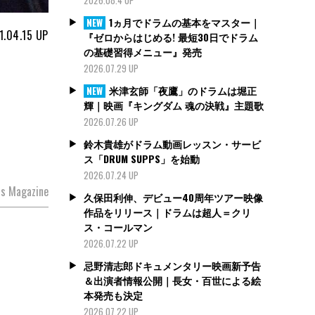
1ヵ月でドラムの基本をマスター｜
NEW
1.04.15
UP
『ゼロからはじめる! 最短30日でドラム
の基礎習得メニュー』発売
2026.07.29 UP
米津玄師「夜鷹」のドラムは堀正
NEW
輝｜映画『キングダム 魂の決戦』主題歌
2026.07.26 UP
鈴木貴雄がドラム動画レッスン・サービ
ス「DRUM SUPPS」を始動
2026.07.24 UP
s Magazine
久保田利伸、デビュー40周年ツアー映像
作品をリリース｜ドラムは超人＝クリ
ス・コールマン
2026.07.22 UP
忌野清志郎ドキュメンタリー映画新予告
＆出演者情報公開｜長女・百世による絵
本発売も決定
2026.07.22 UP