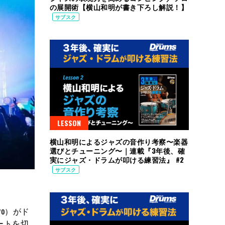
の展開術【横山和明が書き下ろし解説！】
サブスク
LESSON
横山和明によるジャズの音作り考察〜楽器
選びとチューニング〜｜連載『3年後、確
実にジャズ・ドラムが叩ける練習法』 #2
サブスク
o）がド
タートを切