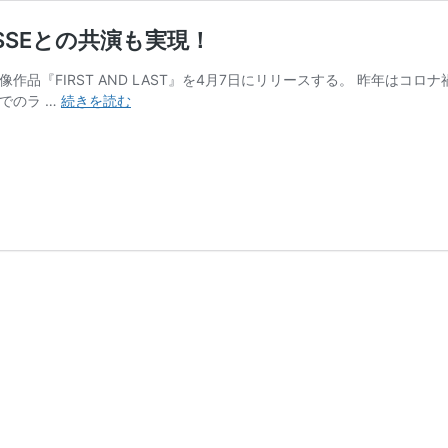
SSEとの共演も実現！
像作品『FIRST AND LAST』を4月7日にリリースする。 昨年は
Char
でのラ …
続きを読む
の
ラ
イ
ヴ
映
像
作
品
に
ZAX
が
参
加。
JESSE
と
の