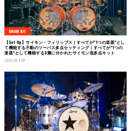
DRUM KIT
【Set Up】サイモン・フィリップス｜すべてが“1つの楽器”とし
て機能する不動のツーバス多点セッティング｜すべてが“1つの
楽器”として機能する3層に分かれたサイモン流多点キット
2026.08.4 UP