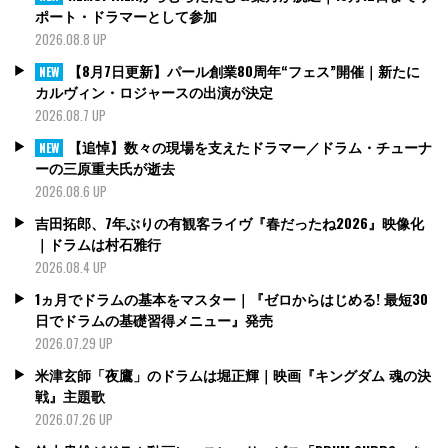
ポート・ドラマーとして参加
2026.08.8 UP
【8月7日更新】パール創業80周年“フェス”開催｜新たに
NEW
カルヴィン・ロジャースの出演が決定
2026.08.7 UP
【追悼】数々の現場を支えたドラマー／ドラム・チューナ
NEW
ーの三原重夫氏が逝去
2026.08.6 UP
吉田拓郎、7年ぶりの有観客ライヴ『春だったね2026』映像化
｜ドラムは村石雅行
2026.08.4 UP
1ヵ月でドラムの基本をマスター｜『ゼロからはじめる! 最短30
日でドラムの基礎習得メニュー』発売
2026.07.29 UP
米津玄師「夜鷹」のドラムは堀正輝｜映画『キングダム 魂の決
戦』主題歌
2026.07.26 UP