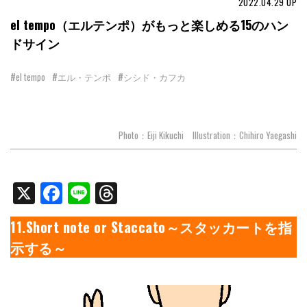
2022.04.29
UP
el tempo（エルテンポ）がもっと楽しめる15のハン
ドサイン
#el tempo
#エル・テンポ
#シシド・カフカ
Photo：Eiji Kikuchi Illustration：Chihiro Yaegashi
X
Facebook
Line
Threads
11.Short note or Staccato～スタッカートを指
示する～