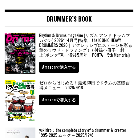
DRUMMER’S BOOK
Rhythm & Drums magazine (リズム アンド ドラムマ
ガジン) 2026年4月号(特集：the ICONIC HEAVY
DRUMMERS 2026｜アグレッシヴにステージを彩る
華のラウド・ドラミング！ / 付録小冊子：村
上“ポンタ”秀一没後5周年｜PONTA：5th Memorial)
Amazonで購入する
ゼロからはじめる！最短30日でドラムの基礎習
得メニュー – 2026/9/16
Amazonで購入する
yukihiro：the complete story of a drummer & creator
1995-2025 ムック – 2025/12/8