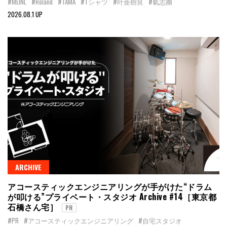
#MEINL
#Roland
#TAMA
#Tシャツ
#叶亜樹良
#氣志團
2026.08.1 UP
ARCHIVE
アコースティックエンジニアリングが手がけた“ドラム
が叩ける”プライベート・スタジオ Archive #14［東京都
石橋さん宅］
PR
#PR
#アコースティックエンジニアリング
#自宅スタジオ