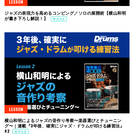
LESSON
ジャズの表現力を高めるコンピング／ソロの展開術【横山和明
が書き下ろし解説！】
サブスク
LESSON
横山和明によるジャズの音作り考察〜楽器選びとチューニン
グ〜｜連載『3年後、確実にジャズ・ドラムが叩ける練習法』
#2
サブスク