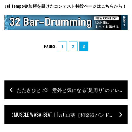
↓el tempo参加権を懸けたコンテスト特設ページはこちらから！
PAGES:
1
2
3
たたきびと ♯3 意外と気になる“足周り”のアレコレ
【MUSCLE WASA-BEAT!! feat.山葵［和楽器バンド］】#1−和楽器バンド「Ignite」