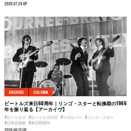
2026.07.24 UP
ARCHIVE
COLUMN
ビートルズ来日60周年｜リンゴ・スターと転換期の1966
年を振り返る【アーカイヴ】
#ビートルズ
#ビートルズの日
#リボルバー
#リンゴ・スター
#日本武道館
#来日55周年
2026.06.13 UP