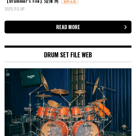
【Drummer’s File】沼澤 尚
無料会員
2025.11.5 UP
READ MORE
DRUM SET FILE WEB