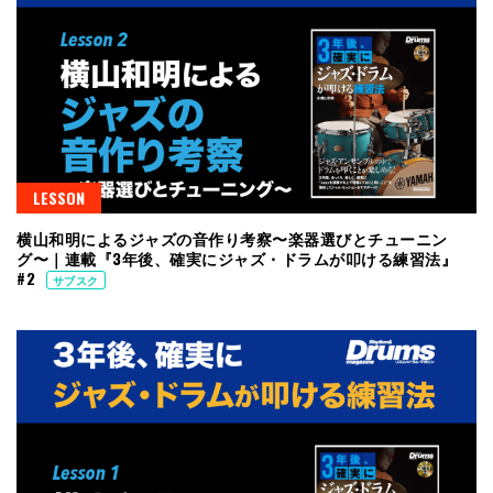
LESSON
横山和明によるジャズの音作り考察〜楽器選びとチューニン
グ〜｜連載『3年後、確実にジャズ・ドラムが叩ける練習法』
#2
サブスク