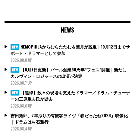
NEWS
NEMOPHILAからむらたたむ＆葉月が脱退｜10月12日までサ
NEW
ポート・ドラマーとして参加
2026.08.8 UP
【8月7日更新】パール創業80周年“フェス”開催｜新たに
NEW
カルヴィン・ロジャースの出演が決定
2026.08.7 UP
【追悼】数々の現場を支えたドラマー／ドラム・チューナ
NEW
ーの三原重夫氏が逝去
2026.08.6 UP
吉田拓郎、7年ぶりの有観客ライヴ『春だったね2026』映像化
｜ドラムは村石雅行
2026.08.4 UP