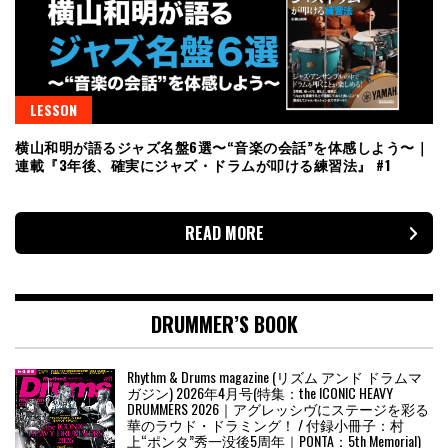
LESSON
横山和明が語るジャズ名盤6選〜“音楽の会話”を体感しよう〜｜
連載『3年後、確実にジャズ・ドラムが叩ける練習法』 #1
READ MORE
DRUMMER’S BOOK
Rhythm & Drums magazine (リズム アンド ドラムマ
ガジン) 2026年4月号(特集：the ICONIC HEAVY
DRUMMERS 2026｜アグレッシヴにステージを彩る
華のラウド・ドラミング！ / 付録小冊子：村
上“ポンタ”秀一没後5周年｜PONTA：5th Memorial)