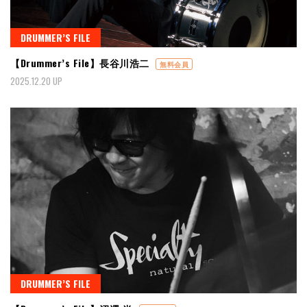
DRUMMER’S FILE
【Drummer’s File】長谷川浩二
無料会員
2025.12.20 UP
DRUMMER’S FILE