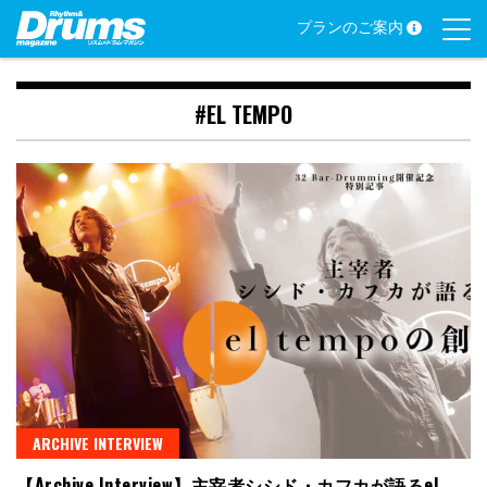
Skip
プランのご案内
to
content
#EL TEMPO
ARCHIVE INTERVIEW
【Archive Interview】主宰者シシド・カフカが語るel