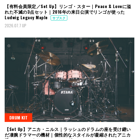
【有料会員限定／Set Up】リンゴ・スター｜Peace & Loveに溢
れた不滅の3点セット｜2016年の来日公演でリンゴが使った
Ludwig Legacy Maple
サブスク
2026.07.7 UP
DRUM KIT
【Set Up】アニカ・ニルス｜ラッシュのドラムの座を受け継い
だ凄腕ドラマーの機材｜個性的なスタイルが凝縮されたアニカ