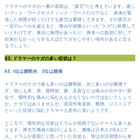
ドラマーのケガの一番の原因は、“疲労”だと考えています。激し
いフット・ワークやスティック・ワークだけでなく、身体が緊
張した状態が続くだけでも疲労は蓄積してきます。その疲労が
一定のレベルを超えると、痛みや損傷といった“ケガ”に発展して
いくわけです。奏法に無理があったり、身体への負担に対して
自覚がなかったりする人ほどケガをしやすい傾向があると言え
るでしょう。
Q2. ドラマーのケガの多い症状は？
A2. 1位は腱鞘炎、2位は腰痛
ドラマーのケガで最も多いのは腱鞘炎、次に多いのが腰痛で
す。他にも首、肩、股間節、膝、足首などは痛みが出やすい部
位で、慢性的な痛みに悩む人も少なくないのではないでしょう
か。ケガではありませんが、逆流性食道炎、難聴、ジストニア
といった症状に悩むドラマーも意外に多いようです。
ところで、慢性的な症状はドラムが原因でないケースも多々あ
ります。厚生労働省の統計によると、腰痛は日本人の5人に1
人。ドラムが原因だと思っていた症状も、実は生活習慣から来