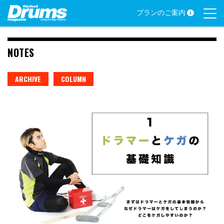
Skip
プランのご案内
to
content
NOTES
ARCHIVE
COLUMN