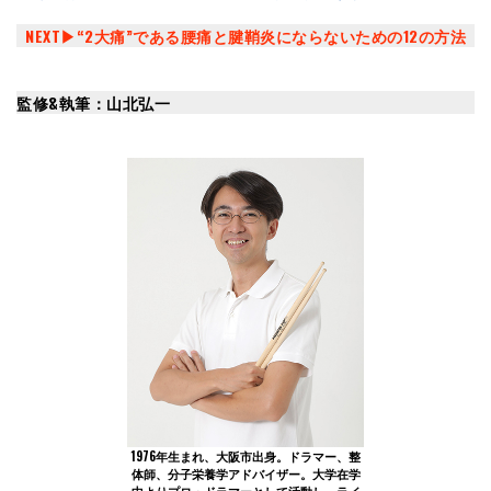
NEXT▶︎“2大痛”である腰痛と腱鞘炎にならないための12の方法
監修&執筆：山北弘一
1976年生まれ、大阪市出身。ドラマー、整
体師、分子栄養学アドバイザー。大学在学