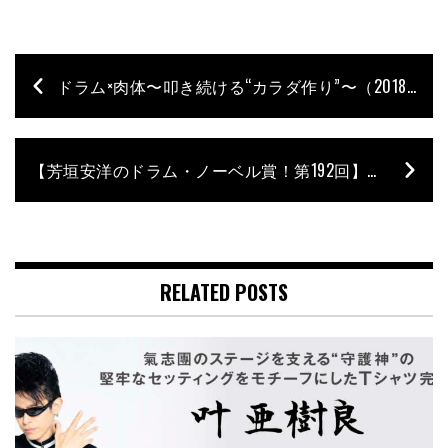
ドラム×肉体〜叩き続ける“カラダ作り”〜（2018年11月号掲載） 2. “2大痛”である腰痛と腱鞘炎にならないための12の方法
【芳垣安洋のドラム・ノーベル賞！第192回】ハービー・ハンコック 〜ファンクとジャズの共存における変革〜 Vol.3
RELATED POSTS