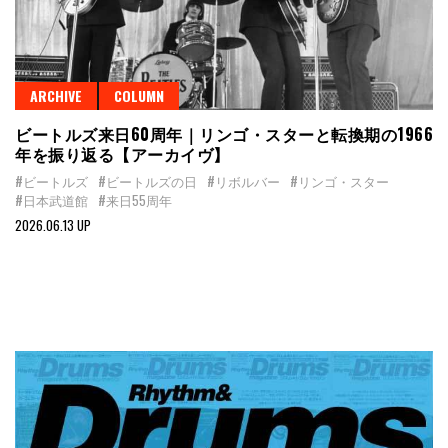
ARCHIVE
COLUMN
ビートルズ来日60周年｜リンゴ・スターと転換期の1966
年を振り返る【アーカイヴ】
#ビートルズ
#ビートルズの日
#リボルバー
#リンゴ・スター
#日本武道館
#来日55周年
2026.06.13 UP