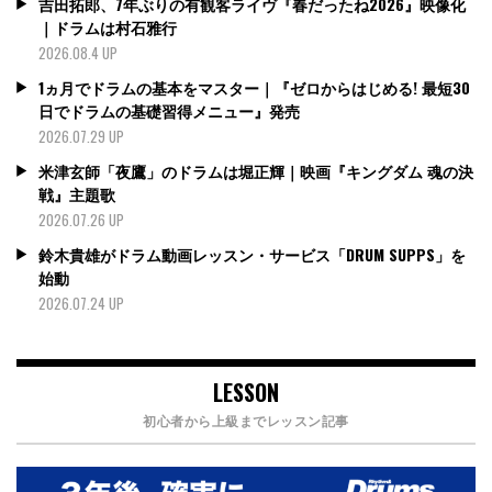
吉田拓郎、7年ぶりの有観客ライヴ『春だったね2026』映像化
｜ドラムは村石雅行
2026.08.4 UP
1ヵ月でドラムの基本をマスター｜『ゼロからはじめる! 最短30
日でドラムの基礎習得メニュー』発売
2026.07.29 UP
米津玄師「夜鷹」のドラムは堀正輝｜映画『キングダム 魂の決
戦』主題歌
2026.07.26 UP
鈴木貴雄がドラム動画レッスン・サービス「DRUM SUPPS」を
始動
2026.07.24 UP
LESSON
初心者から上級までレッスン記事