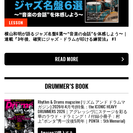
LESSON
横山和明が語るジャズ名盤6選〜“音楽の会話”を体感しよう〜｜
連載『3年後、確実にジャズ・ドラムが叩ける練習法』 #1
READ MORE
DRUMMER’S BOOK
Rhythm & Drums magazine (リズム アンド ドラムマ
ガジン) 2026年4月号(特集：the ICONIC HEAVY
DRUMMERS 2026｜アグレッシヴにステージを彩る
華のラウド・ドラミング！ / 付録小冊子：村
上“ポンタ”秀一没後5周年｜PONTA：5th Memorial)
Amazonで購入する