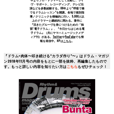
中よりプロ・ドラマーとして活動し、ライ
ヴ・サポート、レコーディング、テレビ出
演などを多数経験する。08年より“呼吸で奏
でるドラムレッスン”を開講。各地で個別指
導／クリニックを積極的に行い、5,000人以
上のドラマーと継続的に関わる。著作に
『活きたグルーヴを身につけるための「独
習! 電子ドラム」』、『今日からはじめる電
子ドラム』（共にヤマハミュージックメデ
ィア刊）がある。
Twitter
や
YouTube
でも情
報を発信中。HPは
こちら
。
『ドラム×肉体〜叩き続ける“カラダ作り”〜』はドラム・マガジ
ン2018年11月号の内容をもとに一部を抜粋、再編集したもので
す。もっと詳しい内容を知りたい方は
こちら
もぜひチェック！