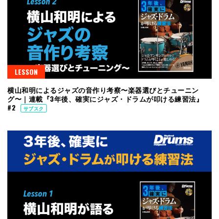
LESSON
横山和明によるジャズの音作り考察〜楽器選びとチューニン
グ〜｜連載『3年後、確実にジャズ・ドラムが叩ける練習法』
#2
サブスク