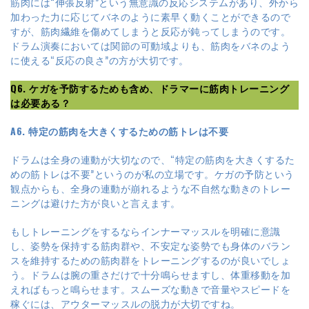
筋肉には“伸張反射”という無意識の反応システムがあり、外から
加わった力に応じてバネのように素早く動くことができるので
すが、筋肉繊維を傷めてしまうと反応が鈍ってしまうのです。
ドラム演奏においては関節の可動域よりも、筋肉をバネのよう
に使える“反応の良さ”の方が大切です。
Q6. ケガを予防するためも含め、ドラマーに筋肉トレーニング
は必要ある？
A6. 特定の筋肉を大きくするための筋トレは不要
ドラムは全身の連動が大切なので、“特定の筋肉を大きくするた
めの筋トレは不要”というのが私の立場です。ケガの予防という
観点からも、全身の連動が崩れるような不自然な動きのトレー
ニングは避けた方が良いと言えます。
もしトレーニングをするならインナーマッスルを明確に意識
し、姿勢を保持する筋肉群や、不安定な姿勢でも身体のバラン
スを維持するための筋肉群をトレーニングするのが良いでしょ
う。ドラムは腕の重さだけで十分鳴らせますし、体重移動を加
えればもっと鳴らせます。スムーズな動きで音量やスピードを
稼ぐには、アウターマッスルの脱力が大切ですね。