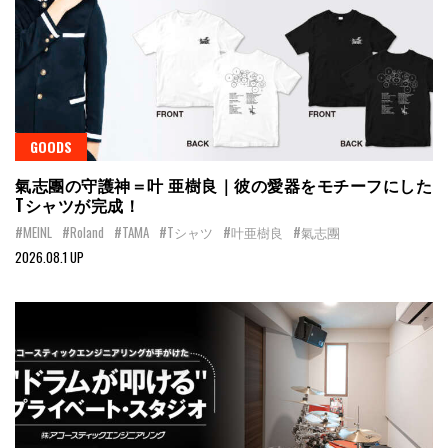
GOODS
氣志團の守護神＝叶 亜樹良｜彼の愛器をモチーフにした
Tシャツが完成！
#MEINL
#Roland
#TAMA
#Tシャツ
#叶亜樹良
#氣志團
2026.08.1 UP