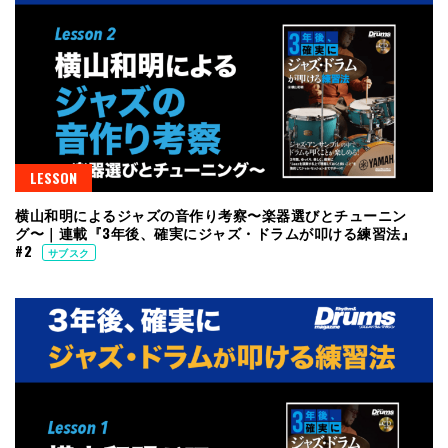
LESSON
横山和明によるジャズの音作り考察〜楽器選びとチューニン
グ〜｜連載『3年後、確実にジャズ・ドラムが叩ける練習法』
#2
サブスク