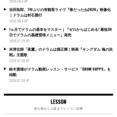
2026.08.6 UP
吉田拓郎、7年ぶりの有観客ライヴ『春だったね2026』映像化
｜ドラムは村石雅行
2026.08.4 UP
1ヵ月でドラムの基本をマスター｜『ゼロからはじめる! 最短30
日でドラムの基礎習得メニュー』発売
2026.07.29 UP
米津玄師「夜鷹」のドラムは堀正輝｜映画『キングダム 魂の決
戦』主題歌
2026.07.26 UP
鈴木貴雄がドラム動画レッスン・サービス「DRUM SUPPS」を
始動
2026.07.24 UP
LESSON
初心者から上級までレッスン記事