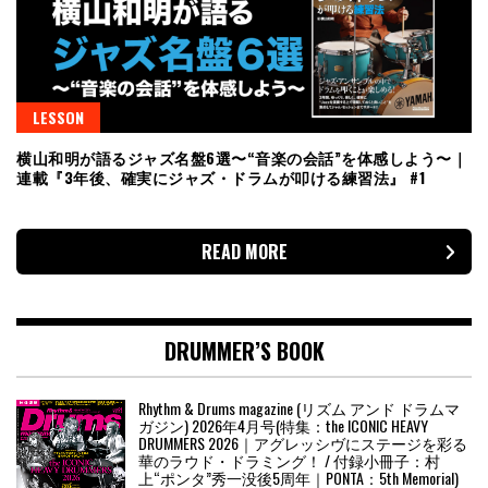
LESSON
横山和明が語るジャズ名盤6選〜“音楽の会話”を体感しよう〜｜
連載『3年後、確実にジャズ・ドラムが叩ける練習法』 #1
READ MORE
DRUMMER’S BOOK
Rhythm & Drums magazine (リズム アンド ドラムマ
ガジン) 2026年4月号(特集：the ICONIC HEAVY
DRUMMERS 2026｜アグレッシヴにステージを彩る
華のラウド・ドラミング！ / 付録小冊子：村
上“ポンタ”秀一没後5周年｜PONTA：5th Memorial)