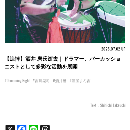
2026.07.02
UP
【追悼】酒井 麿氏逝去｜ドラマー、パーカッショ
ニストとして多彩な活動を展開
#Drumming High!
#吉川晃司
#酒井麿
#酒屋まろ吉
Text：Shinichi Takeuchi
X
Facebook
Line
Threads