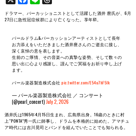
ドラマー、パーカッショニストとして活躍した酒井 麿氏が、6月
27日に急性冠症候群により亡くなった。享年61。
パールドラム&パーカッションアーティストとして長年
お力添えをいただきました酒井麿さんのご逝去に接し、
深く哀悼の意を表します。
生前のご厚情、その音楽への真摯な姿勢、そして数々の
思い出に心より感謝し、謹んでご冥福をお祈り申し上げ
ます。
パール楽器製造株式会社
pic.twitter.com/E54u7hF5lk
— パール楽器製造株式会社 ／ コンサート
(@pearl_concert)
July 2, 2026
酒井氏は1965年4月15日生まれ、広島県出身。16歳のときに村
上“PONTA”秀一氏に師事し、ドラムを本格的に始めた。アマチュ
ア時代には吉川晃司とバンドを組んでいたことでも知られる。