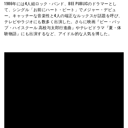
1986年には4人組ロック・バンド、BEE PUBLICのドラマーとし
て、シングル「お前にハート・ビート」でメジャー・デビュ
ー。キャッチーな音楽性と4人の端正なルックスが話題を呼び、
テレビやラジオにも数多く出演した。さらに映画『ビー・バッ
プ・ハイスクール 高校与太郎行進曲』やテレビドラマ『夏・体
験物語』にも出演するなど、アイドル的な人気を博した。