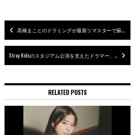
高橋まことのドラミングが最新リマスターで蘇る｜BOØWY伝説の日本武道館ライヴ盤『”GIGS” JUST A HERO TOUR 1986』が再発
Stray Kidsのスタジアム公演を支えたドラマー、ジャマル・ムーアとは？｜アリアナ・グランデのツアーも手がける凄腕のキャリアに迫る
RELATED POSTS