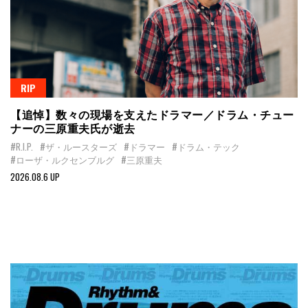
RIP
【追悼】数々の現場を支えたドラマー／ドラム・チュー
ナーの三原重夫氏が逝去
#R.I.P.
#ザ・ルースターズ
#ドラマー
#ドラム・テック
#ローザ・ルクセンブルグ
#三原重夫
2026.08.6 UP