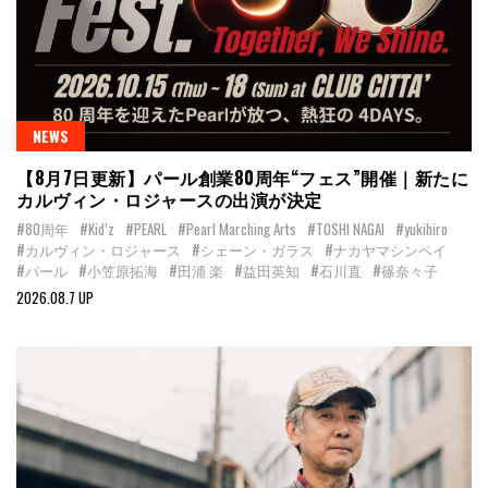
NEWS
【8月7日更新】パール創業80周年“フェス”開催｜新たに
カルヴィン・ロジャースの出演が決定
#80周年
#Kid’z
#PEARL
#Pearl Marching Arts
#TOSHI NAGAI
#yukihiro
#カルヴィン・ロジャース
#シェーン・ガラス
#ナカヤマシンペイ
#パール
#小笠原拓海
#田浦 楽
#益田英知
#石川直
#篠奈々子
2026.08.7 UP