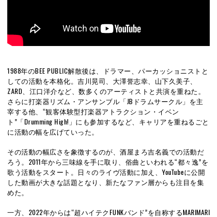
1988年のBEE PUBLIC解散後は、ドラマー、パーカッショニストと
しての活動を本格化。吉川晃司、大澤誉志幸、山下久美子、
ZARD、江口洋介など、数多くのアーティストと共演を重ねた。
さらに打楽器リズム・アンサンブル「JBドラムサークル」を主
宰する他、“観客体験型打楽器アトラクション・イベン
ト”「Drumming High!」にも参加するなど、キャリアを重ねるごと
に活動の幅を広げていった。
その活動の幅広さを象徴するのが、酒屋まろ吉名義での活動だ
ろう。2011年から三味線を手に取り、俗曲といわれる“都々逸”を
歌う活動をスタート。日々のライヴ活動に加え、YouTubeに公開
した動画が大きな話題となり、新たなファン層からも注目を集
めた。
一方、2022年からは“超ハイテクFUNKバンド”を自称するMARIMARI