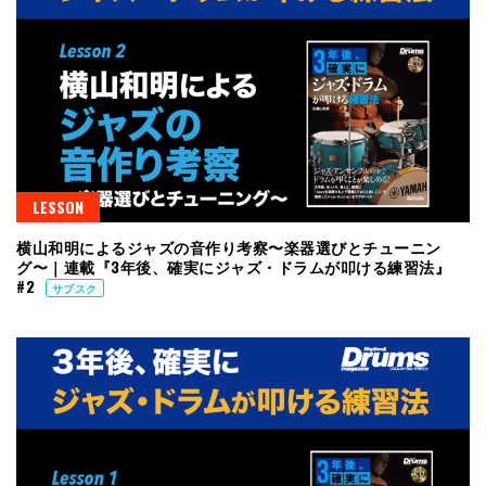
LESSON
横山和明によるジャズの音作り考察〜楽器選びとチューニン
グ〜｜連載『3年後、確実にジャズ・ドラムが叩ける練習法』
#2
サブスク