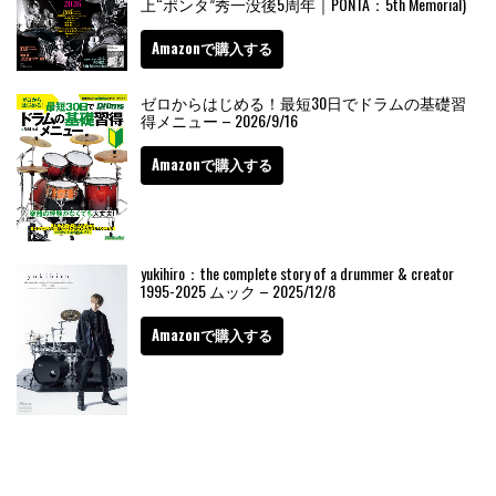
上“ポンタ”秀一没後5周年｜PONTA：5th Memorial)
Amazonで購入する
ゼロからはじめる！最短30日でドラムの基礎習
得メニュー – 2026/9/16
Amazonで購入する
yukihiro：the complete story of a drummer & creator
1995-2025 ムック – 2025/12/8
Amazonで購入する