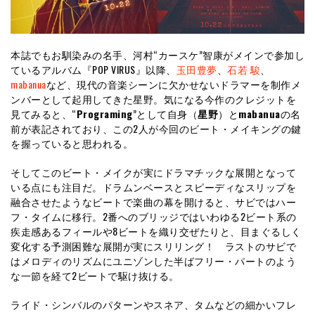
本誌でもお馴染みの名手、河村“カースケ”智康がメインで参加し
ているアルバム『POP VIRUS』以降、
玉田豊夢
、
石若 駿
、
mabanua
など、現代の音楽シーンに欠かせないドラマーを制作メ
ンバーとして起用してきた星野。気になる今作のクレジットを
見てみると、“
Programing
”として自身（
星野
）と
mabanua
の名
前が表記されており、この2人が今回のビート・メイキングの鍵
を握っていると思われる。
そしてこのビート・メイクが実にドラマチックな展開となって
いる点にも注目だ。ドラムンベースとスピーディなスリップを
融合させたようなビートで楽曲の幕を開けると、サビではハー
フ・タイムに移行。2番へのブリッジではいわゆる2ビート系の
疾走感あるフィールや8ビートを織り交ぜたりと、目まぐるしく
変化する予測困難な展開が実にスリリング！ ラストのサビで
はメロディのリズムにユニゾンした半ばフリー・パートのよう
な一節を経て2ビートで駆け抜ける。
ライド・シンバルのパターンやスネア、タムなどの細かいフレ