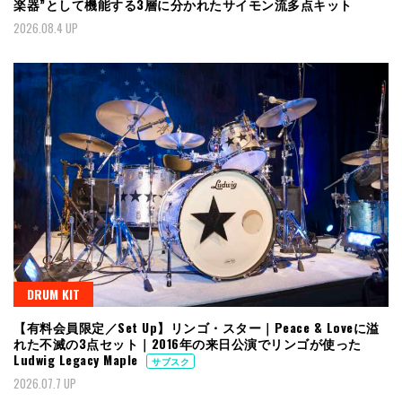
楽器”として機能する3層に分かれたサイモン流多点キット
2026.08.4 UP
DRUM KIT
【有料会員限定／Set Up】リンゴ・スター｜Peace & Loveに溢
れた不滅の3点セット｜2016年の来日公演でリンゴが使った
Ludwig Legacy Maple
サブスク
2026.07.7 UP