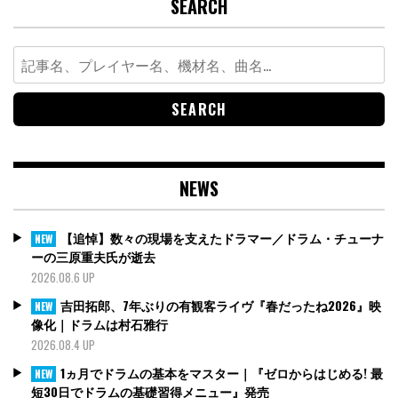
SEARCH
Search
for:
NEWS
【追悼】数々の現場を支えたドラマー／ドラム・チューナ
NEW
ーの三原重夫氏が逝去
2026.08.6 UP
吉田拓郎、7年ぶりの有観客ライヴ『春だったね2026』映
NEW
像化｜ドラムは村石雅行
2026.08.4 UP
1ヵ月でドラムの基本をマスター｜『ゼロからはじめる! 最
NEW
短30日でドラムの基礎習得メニュー』発売