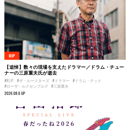
RIP
【追悼】数々の現場を支えたドラマー／ドラム・チュー
ナーの三原重夫氏が逝去
#R.I.P.
#ザ・ルースターズ
#ドラマー
#ドラム・テック
#ローザ・ルクセンブルグ
#三原重夫
2026.08.6 UP