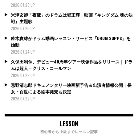
2026.07.29 UP
米津玄師「夜鷹」のドラムは堀正輝｜映画『キングダム 魂の決
戦』主題歌
2026.07.26 UP
鈴木貴雄がドラム動画レッスン・サービス「DRUM SUPPS」を
始動
2026.07.24 UP
久保田利伸、デビュー40周年ツアー映像作品をリリース｜ドラ
ムは超人＝クリス・コールマン
2026.07.22 UP
忌野清志郎ドキュメンタリー映画新予告＆出演者情報公開｜長
女・百世による絵本発売も決定
2026.07.22 UP
LESSON
初心者から上級までレッスン記事