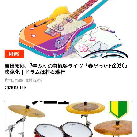
NEWS
吉田拓郎、7年ぶりの有観客ライヴ『春だったね2026』
映像化｜ドラムは村石雅行
#吉田拓郎
#村石雅行
2026.08.4 UP