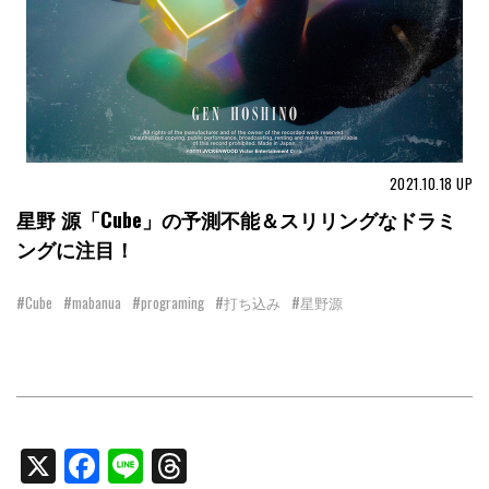
2021.10.18
UP
星野 源「Cube」の予測不能＆スリリングなドラミ
ングに注目！
#Cube
#mabanua
#programing
#打ち込み
#星野源
X
Facebook
Line
Threads