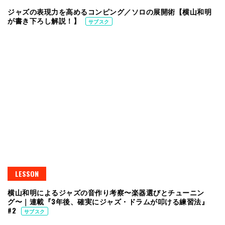
ジャズの表現力を高めるコンピング／ソロの展開術【横山和明
が書き下ろし解説！】
サブスク
LESSON
横山和明によるジャズの音作り考察〜楽器選びとチューニン
グ〜｜連載『3年後、確実にジャズ・ドラムが叩ける練習法』
#2
サブスク