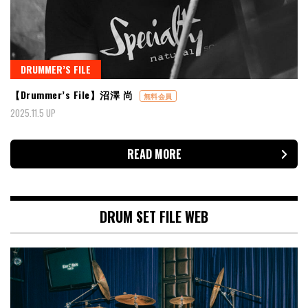
DRUMMER’S FILE
【Drummer’s File】沼澤 尚
無料会員
2025.11.5 UP
READ MORE
DRUM SET FILE WEB