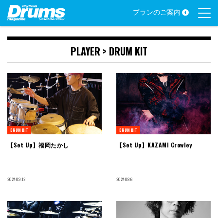
Skip
プランのご案内
to
content
PLAYER >
DRUM KIT
DRUM KIT
DRUM KIT
【Set Up】福岡たかし
【Set Up】KAZAMI Crowley
2024.09.12
2024.08.6