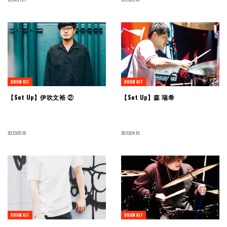
DRUM KIT
DRUM KIT
【Set Up】伊吹文裕 ②
【Set Up】森 瑞希
2023.05.18
2023.04.19
DRUM KIT
DRUM KIT