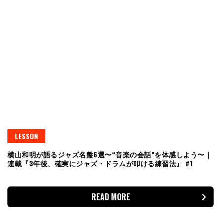
LESSON
横山和明が語るジャズ名盤6選〜“音楽の会話”を体感しよう〜｜
連載『3年後、確実にジャズ・ドラムが叩ける練習法』 #1
READ MORE