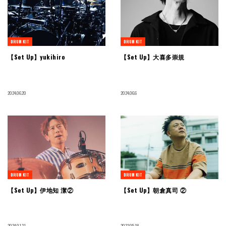
DRUM KIT
DRUM KIT
【Set Up】yukihiro
【Set Up】大喜多崇規
2024.06.20
2024.06.6
DRUM KIT
DRUM KIT
【Set Up】伊地知 潔②
【Set Up】朝倉真司 ②
2024.01.21
2023.05.18