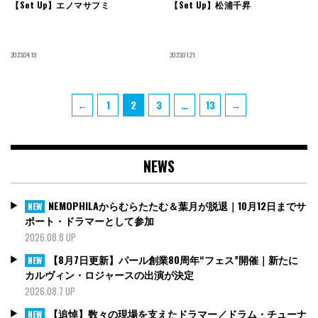
【Set Up】エノマサフミ
【Set Up】松浦千昇
2023.04.19
2023.01.21
投
Page
Page
Page
Page
←
1
2
3
…
13
→
稿
の
ペ
NEWS
ー
ジ
送
NEMOPHILAからむらたたむ＆葉月が脱退｜10月12日までサ
NEW
り
ポート・ドラマーとして参加
2026.08.8 UP
【8月7日更新】パール創業80周年“フェス”開催｜新たに
NEW
カルヴィン・ロジャースの出演が決定
2026.08.7 UP
【追悼】数々の現場を支えたドラマー／ドラム・チューナ
NEW