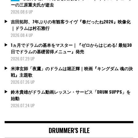
ーの三原重夫氏が逝去
2026.08.6 UP
吉田拓郎、7年ぶりの有観客ライヴ『春だったね2026』映像化
｜ドラムは村石雅行
2026.08.4 UP
1ヵ月でドラムの基本をマスター｜『ゼロからはじめる! 最短30
日でドラムの基礎習得メニュー』発売
2026.07.29 UP
米津玄師「夜鷹」のドラムは堀正輝｜映画『キングダム 魂の決
戦』主題歌
2026.07.26 UP
鈴木貴雄がドラム動画レッスン・サービス「DRUM SUPPS」を
始動
2026.07.24 UP
DRUMMER'S FILE