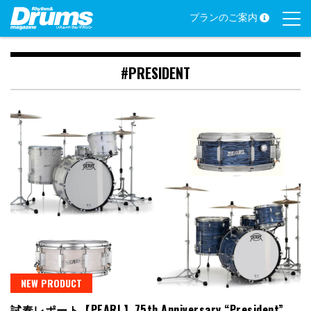
Skip
プランのご案内
to
content
#PRESIDENT
NEW PRODUCT
試奏レポート【PEARL】75th Anniversary “President”