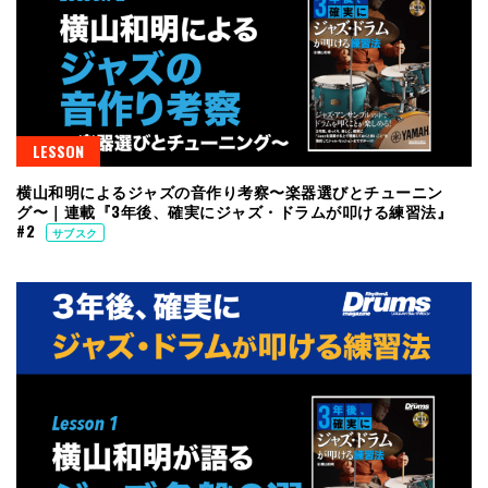
LESSON
横山和明によるジャズの音作り考察〜楽器選びとチューニン
グ〜｜連載『3年後、確実にジャズ・ドラムが叩ける練習法』
#2
サブスク