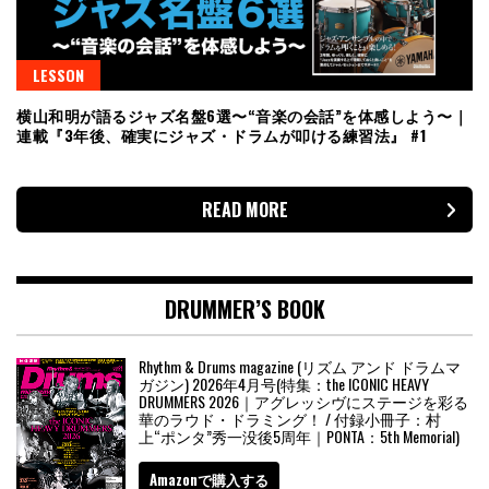
LESSON
横山和明が語るジャズ名盤6選〜“音楽の会話”を体感しよう〜｜
連載『3年後、確実にジャズ・ドラムが叩ける練習法』 #1
READ MORE
DRUMMER’S BOOK
Rhythm & Drums magazine (リズム アンド ドラムマ
ガジン) 2026年4月号(特集：the ICONIC HEAVY
DRUMMERS 2026｜アグレッシヴにステージを彩る
華のラウド・ドラミング！ / 付録小冊子：村
上“ポンタ”秀一没後5周年｜PONTA：5th Memorial)
Amazonで購入する