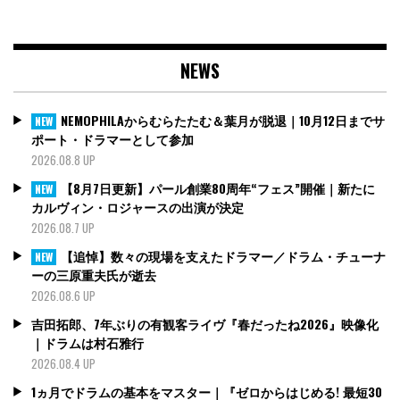
NEWS
NEMOPHILAからむらたたむ＆葉月が脱退｜10月12日までサ
NEW
ポート・ドラマーとして参加
2026.08.8 UP
【8月7日更新】パール創業80周年“フェス”開催｜新たに
NEW
カルヴィン・ロジャースの出演が決定
2026.08.7 UP
【追悼】数々の現場を支えたドラマー／ドラム・チューナ
NEW
ーの三原重夫氏が逝去
2026.08.6 UP
吉田拓郎、7年ぶりの有観客ライヴ『春だったね2026』映像化
｜ドラムは村石雅行
2026.08.4 UP
1ヵ月でドラムの基本をマスター｜『ゼロからはじめる! 最短30