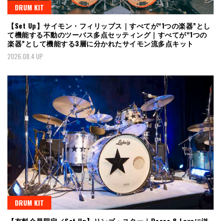
DRUM KIT
【Set Up】サイモン・フィリップス｜すべてが“1つの楽器”とし
て機能する不動のツーバス多点セッティング｜すべてが“1つの
楽器”として機能する3層に分かれたサイモン流多点キット
2026.08.4 UP
DRUM KIT
【有料会員限定／Set Up】リンゴ・スター｜Peace & Loveに溢