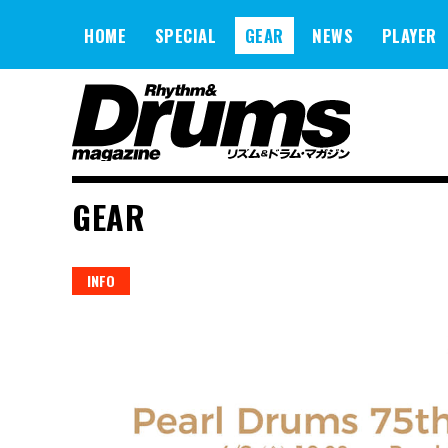
Skip
to
HOME
SPECIAL
GEAR
NEWS
PLAYER
content
GEAR
INFO