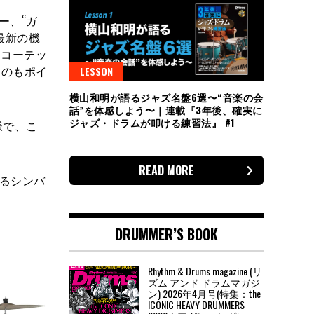
ー、“ガ
最新の機
てコーテッ
るのもポイ
LESSON
横山和明が語るジャズ名盤6選〜“音楽の会
話”を体感しよう〜｜連載『3年後、確実に
ジャズ・ドラムが叩ける練習法』 #1
様で、こ
READ MORE
トするシンバ
DRUMMER’S BOOK
Rhythm & Drums magazine (リ
ズム アンド ドラムマガジ
ン) 2026年4月号(特集：the
ICONIC HEAVY DRUMMERS