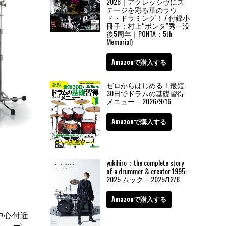
2026｜アグレッシヴにス
テージを彩る華のラウ
ド・ドラミング！ / 付録小
冊子：村上“ポンタ”秀一没
後5周年｜PONTA：5th
Memorial)
Amazonで購入する
ゼロからはじめる！最短
30日でドラムの基礎習得
メニュー – 2026/9/16
Amazonで購入する
yukihiro：the complete story
of a drummer & creator 1995-
2025 ムック – 2025/12/8
Amazonで購入する
中心付近