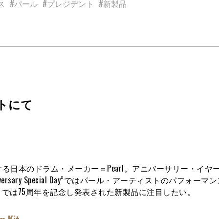
ス
#パール
#プレジデント
#新製品
トにて
ける日本のドラム・メーカー＝Pearl。アニバーサリー・イヤ
niversary Special Day”ではパール・アーティストのパフォー
では75周年を記念し発表された新製品に注目したい。