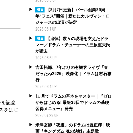
【8月7日更新】パール創業80周
NEW
年“フェス”開催｜新たにカルヴィン・ロ
ジャースの出演が決定
2026.08.7 UP
【追悼】数々の現場を支えたドラ
NEW
マー／ドラム・チューナーの三原重夫氏
が逝去
2026.08.6 UP
吉田拓郎、7年ぶりの有観客ライヴ『春
だったね2026』映像化｜ドラムは村石雅
行
2026.08.4 UP
1ヵ月でドラムの基本をマスター｜『ゼロ
ーを記念
からはじめる! 最短30日でドラムの基礎
習得メニュー』発売
マンスをはじ
2026.07.29 UP
米津玄師「夜鷹」のドラムは堀正輝｜映
画『キングダム 魂の決戦』主題歌