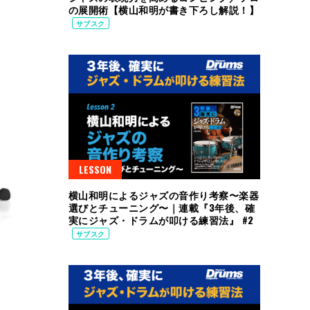
の展開術【横山和明が書き下ろし解説！】
サブスク
LESSON
横山和明によるジャズの音作り考察〜楽器
選びとチューニング〜｜連載『3年後、確
実にジャズ・ドラムが叩ける練習法』 #2
サブスク