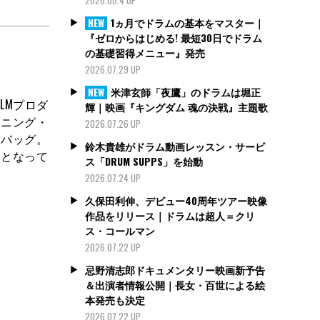
1ヵ月でドラムの基本をマスター｜
NEW
『ゼロからはじめる! 最短30日でドラム
の基礎習得メニュー』発売
2026.07.29 UP
米津玄師「夜鷹」のドラムは堀正
NEW
LMプロダ
輝｜映画『キングダム 魂の決戦』主題歌
ーニング・
2026.07.26 UP
・バッグ。
鈴木貴雄がドラム動画レッスン・サービ
りとなって
ス「DRUM SUPPS」を始動
2026.07.24 UP
久保田利伸、デビュー40周年ツアー映像
作品をリリース｜ドラムは超人＝クリ
ス・コールマン
2026.07.22 UP
忌野清志郎ドキュメンタリー映画新予告
＆出演者情報公開｜長女・百世による絵
本発売も決定
2026.07.22 UP