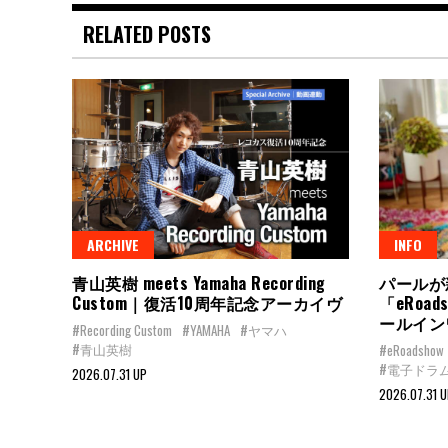
RELATED POSTS
ARCHIVE
INFO
青山英樹 meets Yamaha Recording
パールが
Custom｜復活10周年記念アーカイヴ
「eRoa
ールイン
#Recording Custom
#YAMAHA
#ヤマハ
#青山英樹
#eRoadshow
#電子ドラ
2026.07.31 UP
2026.07.31 