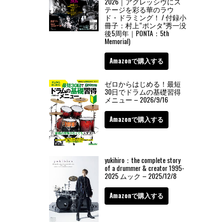
2026｜アグレッシヴにス
テージを彩る華のラウ
ド・ドラミング！ / 付録小
冊子：村上“ポンタ”秀一没
後5周年｜PONTA：5th
Memorial)
Amazonで購入する
ゼロからはじめる！最短
30日でドラムの基礎習得
メニュー – 2026/9/16
Amazonで購入する
yukihiro：the complete story
of a drummer & creator 1995-
2025 ムック – 2025/12/8
Amazonで購入する