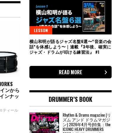
LESSON
横山和明が語るジャズ名盤6選〜“音楽の会
話”を体感しよう〜｜連載『3年後、確実に
ジャズ・ドラムが叩ける練習法』 #1
READ MORE
ORKS
｜メインから
ラインナッ
DRUMMER’S BOOK
#スティール
Rhythm & Drums magazine (リ
ズム アンド ドラムマガジ
ン) 2026年4月号(特集：the
ICONIC HEAVY DRUMMERS