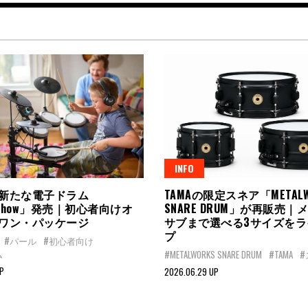
INFO
新たな電子ドラム
TAMAの限定スネア「METALW
dshow」発売｜初心者向けオ
SNARE DRUM」が再販売
ワン・パッケージ
サブまで選べる3サイズを
プ
#パール
#初心者向け
ム
#METALWORKS SNARE DRUM
#TAMA
UP
2026.06.29 UP