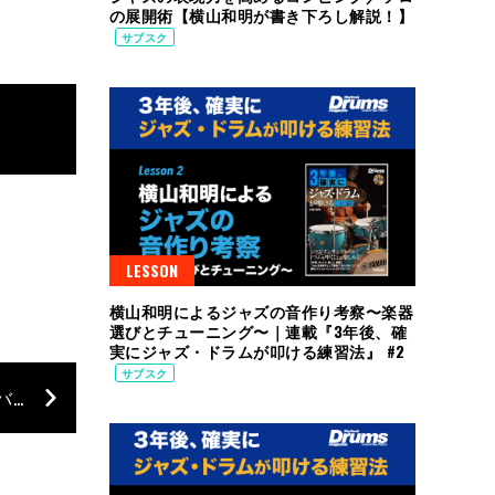
の展開術【横山和明が書き下ろし解説！】
サブスク
LESSON
横山和明によるジャズの音作り考察〜楽器
選びとチューニング〜｜連載『3年後、確
実にジャズ・ドラムが叩ける練習法』 #2
サブスク
“激しく、鮮明な音を引き出す”ジェイ・ワインバーグのシグネチャー・スティック