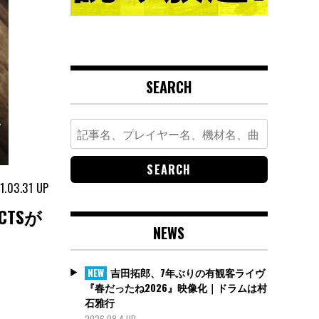
SEARCH
Search
for:
1.03.31
UP
TSが
NEWS
吉田拓郎、7年ぶりの有観客ライヴ
NEW
『春だったね2026』映像化｜ドラムは村
石雅行
2026.08.4 UP