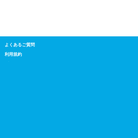
よくあるご質問
利用規約
プライバシーポリシー
特定商取引に関する表示
Guitar Magazine
Bass Magazine
Rhythm & Drums Magazine
Sound & Recording Magazine
Acoustic Guitar Magazine
リットーミュージック