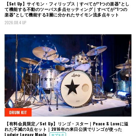
【Set Up】サイモン・フィリップス｜すべてが“1つの楽器”とし
て機能する不動のツーバス多点セッティング｜すべてが“1つの
楽器”として機能する3層に分かれたサイモン流多点キット
2026.08.4 UP
DRUM KIT
【有料会員限定／Set Up】リンゴ・スター｜Peace & Loveに溢
れた不滅の3点セット｜2016年の来日公演でリンゴが使った
Ludwig Legacy Maple
サブスク