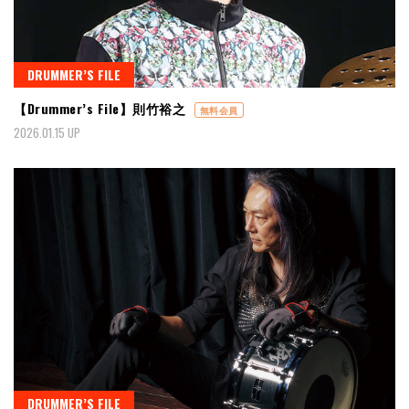
DRUMMER’S FILE
【Drummer’s File】則竹裕之
無料会員
2026.01.15 UP
DRUMMER’S FILE