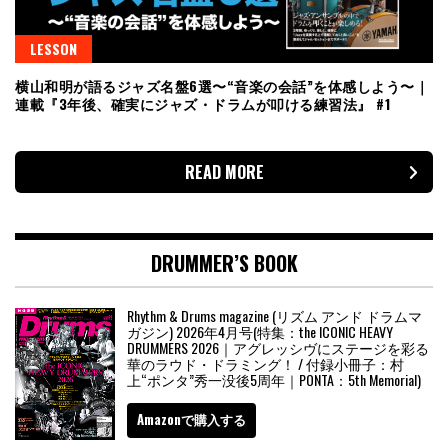
LESSON
横山和明が語るジャズ名盤6選〜“音楽の会話”を体感しよう〜｜
連載『3年後、確実にジャズ・ドラムが叩ける練習法』 #1
READ MORE
DRUMMER’S BOOK
Rhythm & Drums magazine (リズム アンド ドラムマ
ガジン) 2026年4月号(特集：the ICONIC HEAVY
DRUMMERS 2026｜アグレッシヴにステージを彩る
華のラウド・ドラミング！ / 付録小冊子：村
上“ポンタ”秀一没後5周年｜PONTA：5th Memorial)
Amazonで購入する