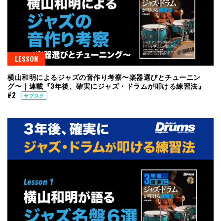
LESSON
横山和明によるジャズの音作り考察〜楽器選びとチューニン
グ〜｜連載『3年後、確実にジャズ・ドラムが叩ける練習法』
#2
サブスク