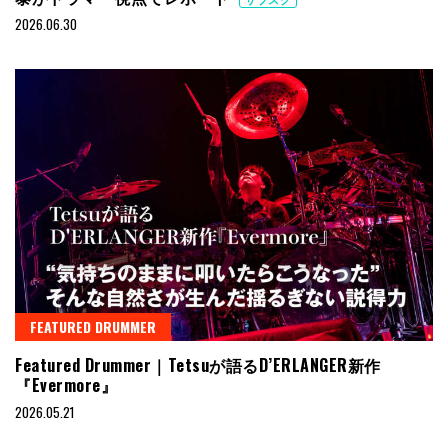
2026.06.30
FEATURED DRUMMER
Featured Drummer｜Tetsuが語るD’ERLANGER新作
『Evermore』
2026.05.21