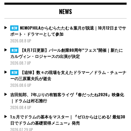
NEWS
NEMOPHILAからむらたたむ＆葉月が脱退｜10月12日までサ
NEW
ポート・ドラマーとして参加
2026.08.8 UP
【8月7日更新】パール創業80周年“フェス”開催｜新たに
NEW
カルヴィン・ロジャースの出演が決定
2026.08.7 UP
【追悼】数々の現場を支えたドラマー／ドラム・チューナ
NEW
ーの三原重夫氏が逝去
2026.08.6 UP
吉田拓郎、7年ぶりの有観客ライヴ『春だったね2026』映像化
｜ドラムは村石雅行
2026.08.4 UP
1ヵ月でドラムの基本をマスター｜『ゼロからはじめる! 最短30
日でドラムの基礎習得メニュー』発売
2026.07.29 UP