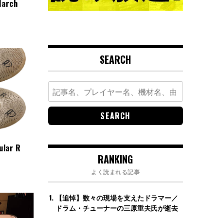
March
SEARCH
Search
for:
ar R
RANKING
よく読まれる記事
【追悼】数々の現場を支えたドラマー／
ドラム・チューナーの三原重夫氏が逝去