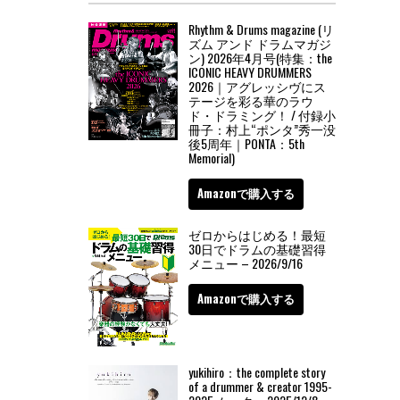
Rhythm & Drums magazine (リ
ズム アンド ドラムマガジ
ン) 2026年4月号(特集：the
ICONIC HEAVY DRUMMERS
2026｜アグレッシヴにス
テージを彩る華のラウ
ド・ドラミング！ / 付録小
冊子：村上“ポンタ”秀一没
後5周年｜PONTA：5th
Memorial)
Amazonで購入する
ゼロからはじめる！最短
30日でドラムの基礎習得
メニュー – 2026/9/16
Amazonで購入する
yukihiro：the complete story
of a drummer & creator 1995-