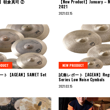
Up】朝倉真司 ②
【New Product】January – 
2021
2021.03.15
ODUCT
NEW PRODUCT
ト【AGEAN】SAMET Set
試奏レポート【AGEAN】Regul
Series Low Noise Cymbals
2021.03.15