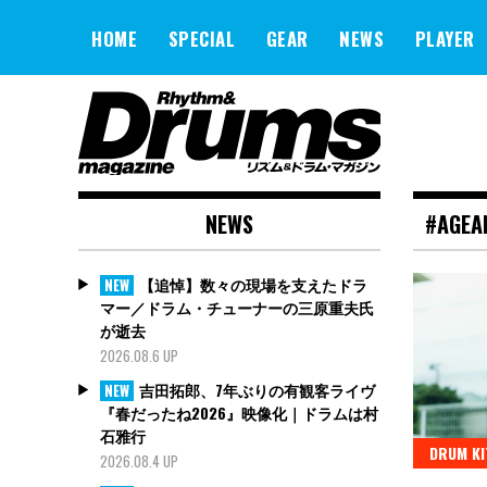
Skip
to
HOME
SPECIAL
GEAR
NEWS
PLAYER
content
NEWS
#AGEA
【追悼】数々の現場を支えたドラ
NEW
マー／ドラム・チューナーの三原重夫氏
が逝去
2026.08.6 UP
吉田拓郎、7年ぶりの有観客ライヴ
NEW
『春だったね2026』映像化｜ドラムは村
石雅行
DRUM KI
2026.08.4 UP