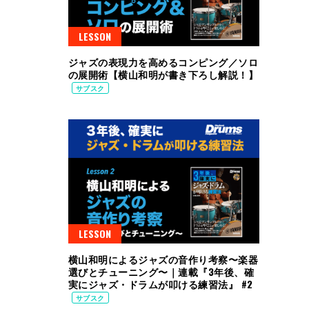
LESSON
ジャズの表現力を高めるコンピング／ソロ
の展開術【横山和明が書き下ろし解説！】
サブスク
LESSON
横山和明によるジャズの音作り考察〜楽器
選びとチューニング〜｜連載『3年後、確
実にジャズ・ドラムが叩ける練習法』 #2
サブスク