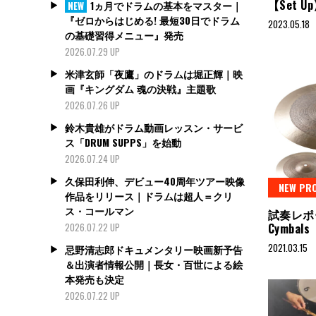
【Set 
1ヵ月でドラムの基本をマスター｜
NEW
『ゼロからはじめる! 最短30日でドラム
2023.05.18
の基礎習得メニュー』発売
2026.07.29 UP
米津玄師「夜鷹」のドラムは堀正輝｜映
画『キングダム 魂の決戦』主題歌
2026.07.26 UP
鈴木貴雄がドラム動画レッスン・サービ
ス「DRUM SUPPS」を始動
2026.07.24 UP
久保田利伸、デビュー40周年ツアー映像
NEW PR
作品をリリース｜ドラムは超人＝クリ
ス・コールマン
試奏レポー
Cymbals
2026.07.22 UP
2021.03.15
忌野清志郎ドキュメンタリー映画新予告
＆出演者情報公開｜長女・百世による絵
本発売も決定
2026.07.22 UP