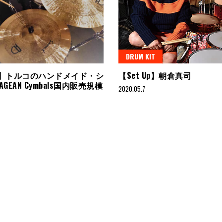
DRUM KIT
AN】トルコのハンドメイド・シ
【Set Up】朝倉真司
GEAN Cymbals国内販売規模
2020.05.7