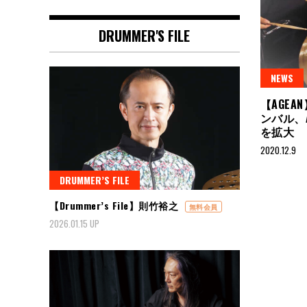
DRUMMER'S FILE
NEWS
【AGE
ンバル、A
を拡大
2020.12.9
DRUMMER’S FILE
【Drummer’s File】則竹裕之
無料会員
2026.01.15 UP