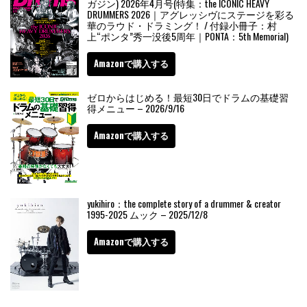
ガジン) 2026年4月号(特集：the ICONIC HEAVY
DRUMMERS 2026｜アグレッシヴにステージを彩る
華のラウド・ドラミング！ / 付録小冊子：村
上“ポンタ”秀一没後5周年｜PONTA：5th Memorial)
Amazonで購入する
ゼロからはじめる！最短30日でドラムの基礎習
得メニュー – 2026/9/16
Amazonで購入する
yukihiro：the complete story of a drummer & creator
1995-2025 ムック – 2025/12/8
Amazonで購入する