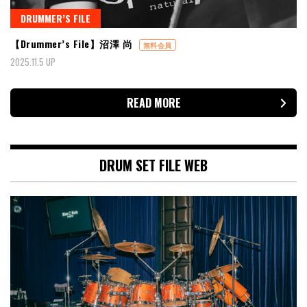
DRUMMER’S FILE
【Drummer’s File】沼澤 尚
無料会員
2025.11.5 UP
READ MORE
DRUM SET FILE WEB