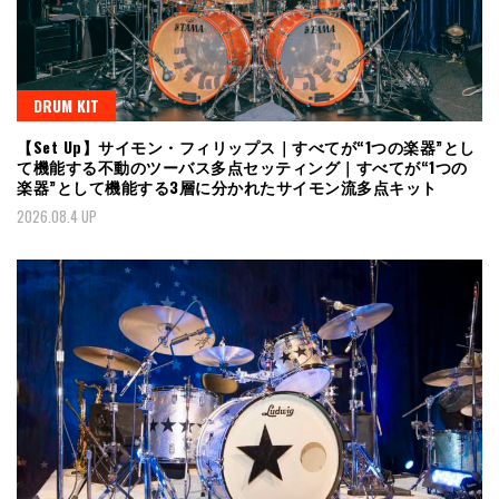
DRUM KIT
【Set Up】サイモン・フィリップス｜すべてが“1つの楽器”とし
て機能する不動のツーバス多点セッティング｜すべてが“1つの
楽器”として機能する3層に分かれたサイモン流多点キット
2026.08.4 UP