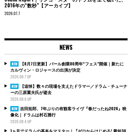
2016年の“数秒”【アーカイブ】
2026.07.7
NEWS
【8月7日更新】パール創業80周年“フェス”開催｜新たに
NEW
カルヴィン・ロジャースの出演が決定
2026.08.7 UP
【追悼】数々の現場を支えたドラマー／ドラム・チューナ
NEW
ーの三原重夫氏が逝去
2026.08.6 UP
吉田拓郎、7年ぶりの有観客ライヴ『春だったね2026』映
NEW
像化｜ドラムは村石雅行
2026.08.4 UP
1ヵ月でドラムの基本をマスター｜『ゼロからはじめる! 最短30