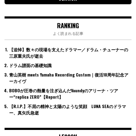
RANKING
よく読まれる記事
【追悼】数々の現場を支えたドラマー／ドラム・チューナーの
三原重夫氏が逝去
ドラム譜面の基礎知識
青山英樹 meets Yamaha Recording Custom｜復活10周年記念ア
ーカイヴ
BOBOが圧巻の熱量を注ぎ込んだVaundyのアリーナ・ツア
ー“replica ZERO”【Report】
【R.I.P.】不屈の精神と太陽のような笑顔 LUNA SEAのドラマ
ー、真矢氏急逝