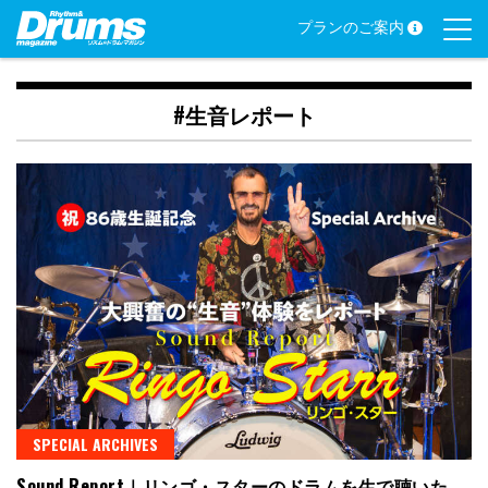
Skip
プランのご案内
to
content
#生音レポート
SPECIAL ARCHIVES
Sound Report｜リンゴ・スターのドラムを生で聴いた、