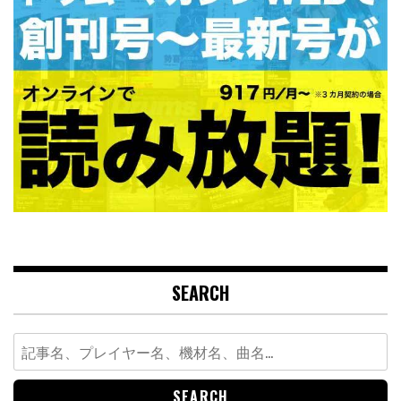
SEARCH
Search
for: