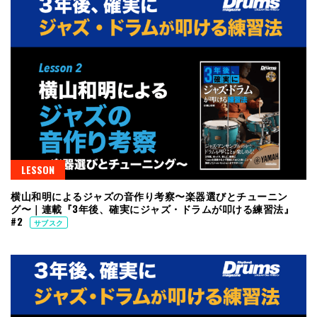
LESSON
横山和明によるジャズの音作り考察〜楽器選びとチューニン
グ〜｜連載『3年後、確実にジャズ・ドラムが叩ける練習法』
#2
サブスク