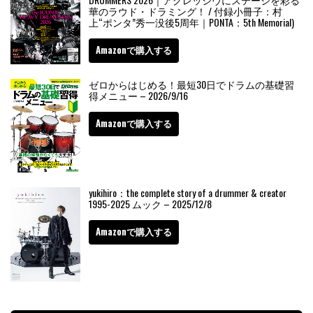
華のラウド・ドラミング！ / 付録小冊子：村
上“ポンタ”秀一没後5周年｜PONTA：5th Memorial)
Amazonで購入する
ゼロからはじめる！最短30日でドラムの基礎習
得メニュー – 2026/9/16
Amazonで購入する
yukihiro：the complete story of a drummer & creator
1995-2025 ムック – 2025/12/8
Amazonで購入する