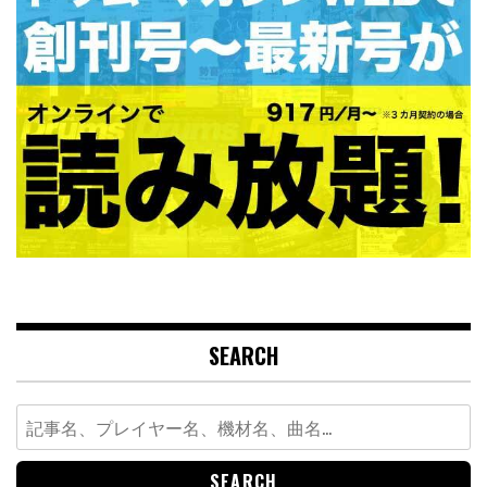
SEARCH
Search
for: