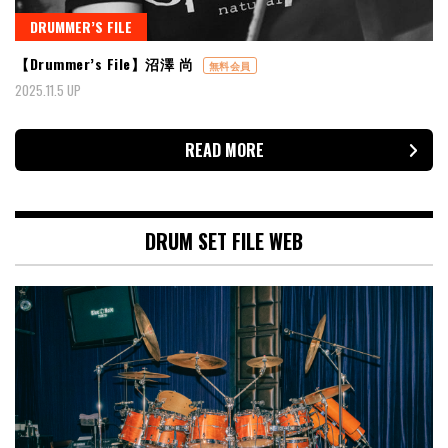
DRUMMER’S FILE
【Drummer’s File】沼澤 尚
無料会員
2025.11.5 UP
READ MORE
DRUM SET FILE WEB