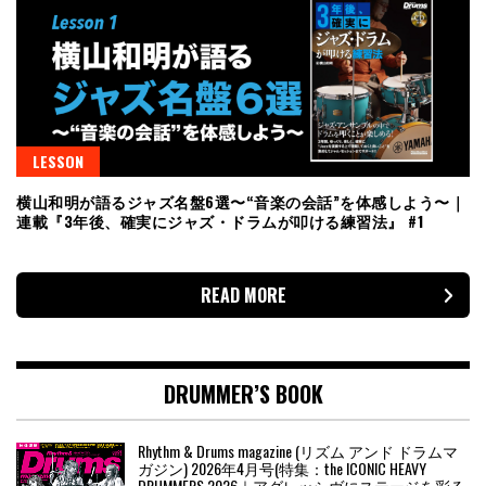
LESSON
横山和明が語るジャズ名盤6選〜“音楽の会話”を体感しよう〜｜
連載『3年後、確実にジャズ・ドラムが叩ける練習法』 #1
READ MORE
DRUMMER’S BOOK
Rhythm & Drums magazine (リズム アンド ドラムマ
ガジン) 2026年4月号(特集：the ICONIC HEAVY
DRUMMERS 2026｜アグレッシヴにステージを彩る