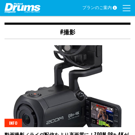
Skip
プランのご案内
to
content
#撮影
INFO
動画撮影／ライヴ配信をより高画質に！ZOOM Q8n-4Kが