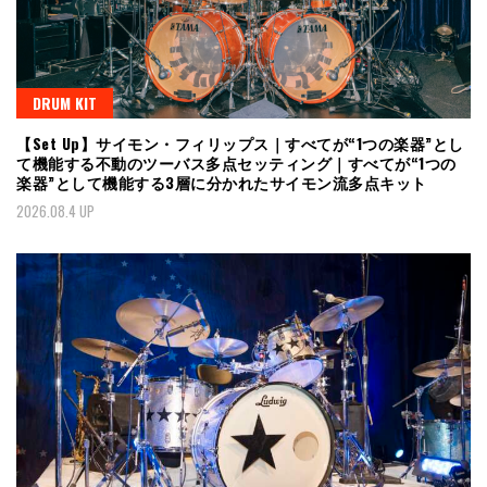
DRUM KIT
【Set Up】サイモン・フィリップス｜すべてが“1つの楽器”とし
て機能する不動のツーバス多点セッティング｜すべてが“1つの
楽器”として機能する3層に分かれたサイモン流多点キット
2026.08.4 UP