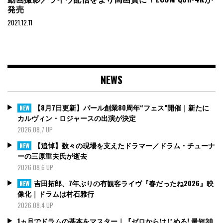
発売
2021.12.11
NEWS
【8月7日更新】パール創業80周年“フェス”開催｜新たに
NEW
カルヴィン・ロジャースの出演が決定
2026.08.7 UP
【追悼】数々の現場を支えたドラマー／ドラム・チューナ
NEW
ーの三原重夫氏が逝去
2026.08.6 UP
吉田拓郎、7年ぶりの有観客ライヴ『春だったね2026』映
NEW
像化｜ドラムは村石雅行
2026.08.4 UP
1ヵ月でドラムの基本をマスター｜『ゼロからはじめる! 最短30