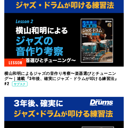
LESSON
横山和明によるジャズの音作り考察〜楽器選びとチューニン
グ〜｜連載『3年後、確実にジャズ・ドラムが叩ける練習法』
#2
サブスク