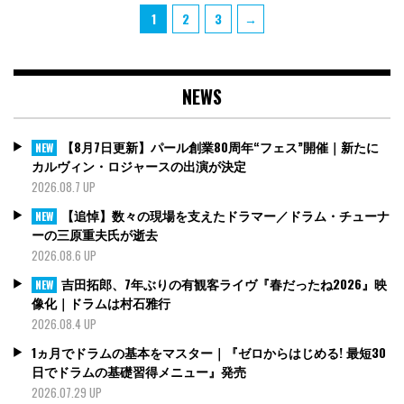
投
Page
Page
Page
1
2
3
→
稿
の
ペ
NEWS
ー
ジ
送
【8月7日更新】パール創業80周年“フェス”開催｜新たに
NEW
り
カルヴィン・ロジャースの出演が決定
2026.08.7 UP
【追悼】数々の現場を支えたドラマー／ドラム・チューナ
NEW
ーの三原重夫氏が逝去
2026.08.6 UP
吉田拓郎、7年ぶりの有観客ライヴ『春だったね2026』映
NEW
像化｜ドラムは村石雅行
2026.08.4 UP
1ヵ月でドラムの基本をマスター｜『ゼロからはじめる! 最短30
日でドラムの基礎習得メニュー』発売
2026.07.29 UP