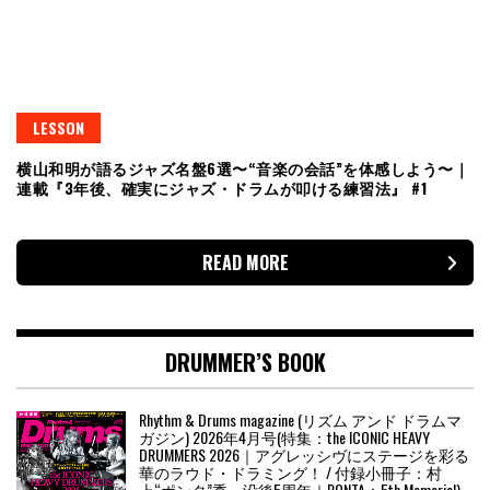
LESSON
横山和明が語るジャズ名盤6選〜“音楽の会話”を体感しよう〜｜
連載『3年後、確実にジャズ・ドラムが叩ける練習法』 #1
READ MORE
DRUMMER’S BOOK
Rhythm & Drums magazine (リズム アンド ドラムマ
ガジン) 2026年4月号(特集：the ICONIC HEAVY
DRUMMERS 2026｜アグレッシヴにステージを彩る
華のラウド・ドラミング！ / 付録小冊子：村
上“ポンタ”秀一没後5周年｜PONTA：5th Memorial)