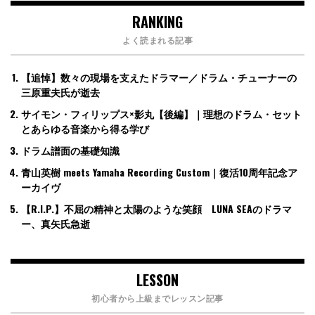
RANKING
よく読まれる記事
【追悼】数々の現場を支えたドラマー／ドラム・チューナーの
三原重夫氏が逝去
サイモン・フィリップス×影丸【後編】｜理想のドラム・セット
とあらゆる音楽から得る学び
ドラム譜面の基礎知識
青山英樹 meets Yamaha Recording Custom｜復活10周年記念ア
ーカイヴ
【R.I.P.】不屈の精神と太陽のような笑顔 LUNA SEAのドラマ
ー、真矢氏急逝
LESSON
初心者から上級までレッスン記事