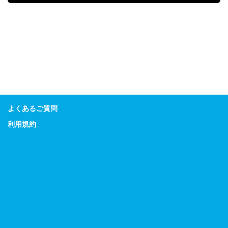
よくあるご質問
利用規約
プライバシーポリシー
特定商取引に関する表示
Guitar Magazine
Bass Magazine
Rhythm & Drums Magazine
Sound & Recording Magazine