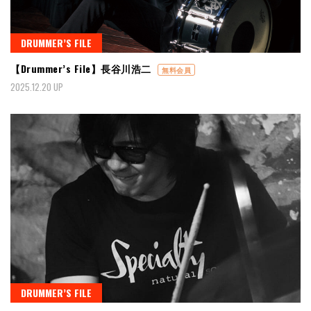
DRUMMER’S FILE
【Drummer’s File】長谷川浩二
無料会員
2025.12.20 UP
DRUMMER’S FILE