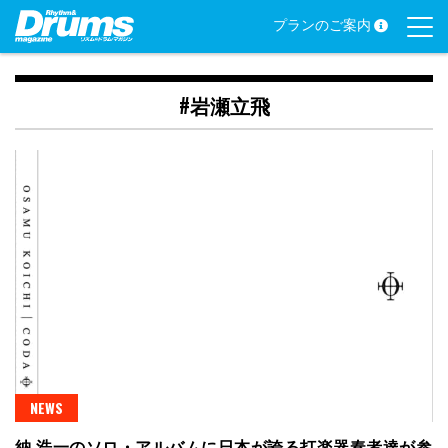
Skip
プランのご案内
to
content
#岩瀬立飛
NEWS
納 浩一のソロ・アルバムに日本が誇る打楽器奏者達が参