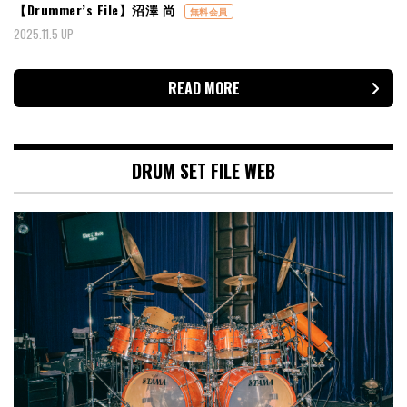
【Drummer’s File】沼澤 尚
無料会員
2025.11.5 UP
READ MORE
DRUM SET FILE WEB