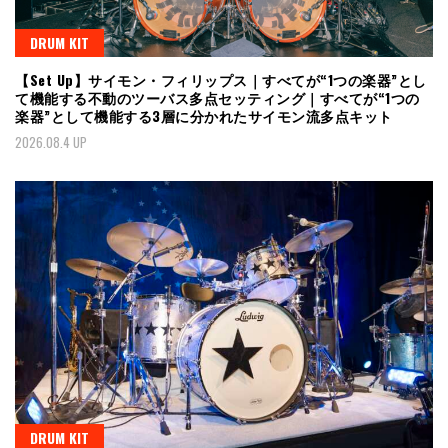
DRUM KIT
【Set Up】サイモン・フィリップス｜すべてが“1つの楽器”とし
て機能する不動のツーバス多点セッティング｜すべてが“1つの
楽器”として機能する3層に分かれたサイモン流多点キット
2026.08.4 UP
DRUM KIT