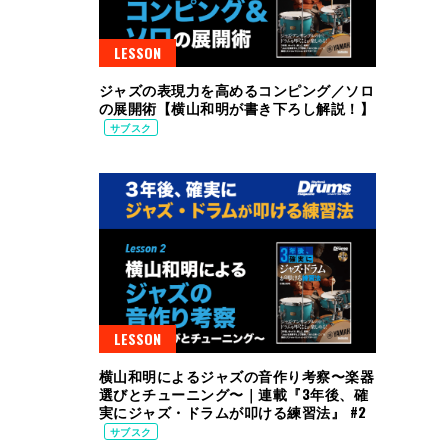
LESSON
ジャズの表現力を高めるコンピング／ソロ
の展開術【横山和明が書き下ろし解説！】
サブスク
LESSON
横山和明によるジャズの音作り考察〜楽器
選びとチューニング〜｜連載『3年後、確
実にジャズ・ドラムが叩ける練習法』 #2
サブスク