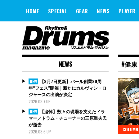
Skip
to
HOME
SPECIAL
GEAR
NEWS
PLAYER
content
NEWS
#健康
【8月7日更新】パール創業80周
NEW
年“フェス”開催｜新たにカルヴィン・ロ
ジャースの出演が決定
2026.08.7 UP
【追悼】数々の現場を支えたドラ
NEW
マー／ドラム・チューナーの三原重夫氏
が逝去
COLUMN
2026.08.6 UP