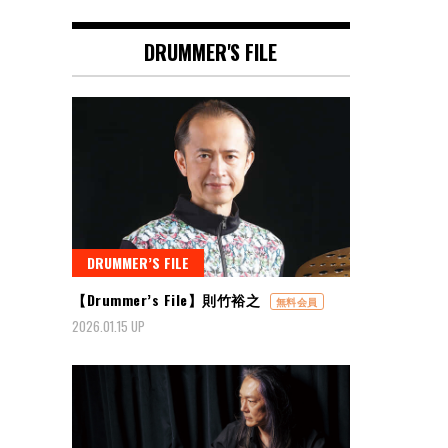
DRUMMER'S FILE
DRUMMER’S FILE
【Drummer’s File】則竹裕之
無料会員
2026.01.15 UP