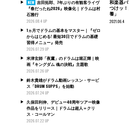
和楽器バ
吉田拓郎、7年ぶりの有観客ライヴ
NEW
つけッ！
『春だったね2026』映像化｜ドラムは村
養」
石雅行
2026.08.4 UP
2021.06.4
1ヵ月でドラムの基本をマスター｜『ゼロ
からはじめる! 最短30日でドラムの基礎
習得メニュー』発売
2026.07.29 UP
米津玄師「夜鷹」のドラムは堀正輝｜映
画『キングダム 魂の決戦』主題歌
2026.07.26 UP
鈴木貴雄がドラム動画レッスン・サービ
ス「DRUM SUPPS」を始動
2026.07.24 UP
久保田利伸、デビュー40周年ツアー映像
作品をリリース｜ドラムは超人＝クリ
ス・コールマン
2026.07.22 UP