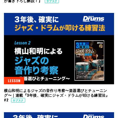
が書き下ろし解説！】
サブスク
LESSON
横山和明によるジャズの音作り考察〜楽器選びとチューニン
グ〜｜連載『3年後、確実にジャズ・ドラムが叩ける練習法』
#2
サブスク