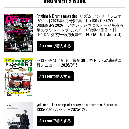
DRUMMER’S BOOK
Rhythm & Drums magazine (リズム アンド ドラムマ
ガジン) 2026年4月号(特集：the ICONIC HEAVY
DRUMMERS 2026｜アグレッシヴにステージを彩る
華のラウド・ドラミング！ / 付録小冊子：村
上“ポンタ”秀一没後5周年｜PONTA：5th Memorial)
Amazonで購入する
ゼロからはじめる！最短30日でドラムの基礎習
得メニュー – 2026/9/16
Amazonで購入する
yukihiro：the complete story of a drummer & creator
1995-2025 ムック – 2025/12/8
Amazonで購入する