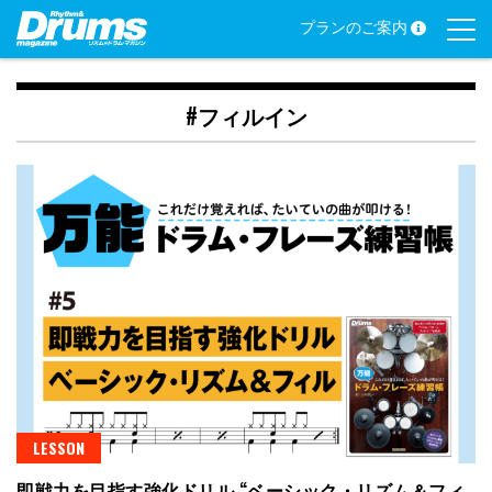
Skip
プランのご案内
to
content
#フィルイン
LESSON
即戦力を目指す強化ドリル “ベーシック・リズム＆フィ