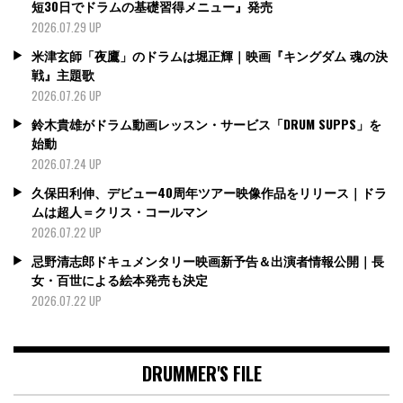
短30日でドラムの基礎習得メニュー』発売
2026.07.29 UP
米津玄師「夜鷹」のドラムは堀正輝｜映画『キングダム 魂の決
戦』主題歌
2026.07.26 UP
鈴木貴雄がドラム動画レッスン・サービス「DRUM SUPPS」を
始動
2026.07.24 UP
久保田利伸、デビュー40周年ツアー映像作品をリリース｜ドラ
ムは超人＝クリス・コールマン
2026.07.22 UP
忌野清志郎ドキュメンタリー映画新予告＆出演者情報公開｜長
女・百世による絵本発売も決定
2026.07.22 UP
DRUMMER'S FILE