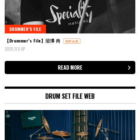
DRUMMER’S FILE
【Drummer’s File】沼澤 尚
無料会員
2025.11.5 UP
READ MORE
DRUM SET FILE WEB