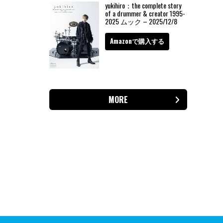
yukihiro：the complete story
of a drummer & creator 1995-
2025 ムック – 2025/12/8
Amazonで購入する
MORE