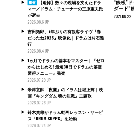
“鉄板”
【追悼】数々の現場を支えたドラ
NEW
ダード“
マー／ドラム・チューナーの三原重夫氏
が逝去
2021.08.22
2026.08.6 UP
吉田拓郎、7年ぶりの有観客ライヴ『春
だったね2026』映像化｜ドラムは村石雅
行
2026.08.4 UP
1ヵ月でドラムの基本をマスター｜『ゼロ
からはじめる! 最短30日でドラムの基礎
習得メニュー』発売
2026.07.29 UP
米津玄師「夜鷹」のドラムは堀正輝｜映
画『キングダム 魂の決戦』主題歌
2026.07.26 UP
鈴木貴雄がドラム動画レッスン・サービ
ス「DRUM SUPPS」を始動
2026.07.24 UP