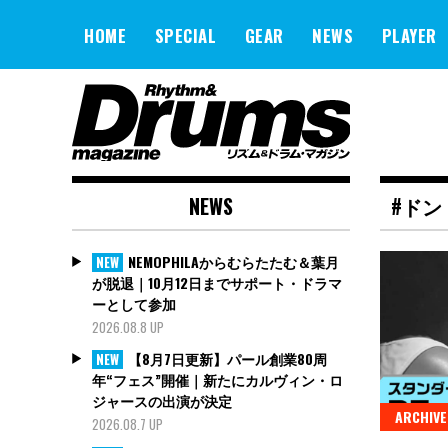
Skip
to
HOME
SPECIAL
GEAR
NEWS
PLAYER
content
NEWS
#ドン
NEMOPHILAからむらたたむ＆葉月
NEW
が脱退｜10月12日までサポート・ドラマ
ーとして参加
2026.08.8 UP
【8月7日更新】パール創業80周
NEW
年“フェス”開催｜新たにカルヴィン・ロ
ジャースの出演が決定
ARCHIVE
2026.08.7 UP