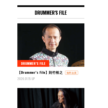
DRUMMER'S FILE
DRUMMER’S FILE
【Drummer’s File】則竹裕之
無料会員
2026.01.15 UP