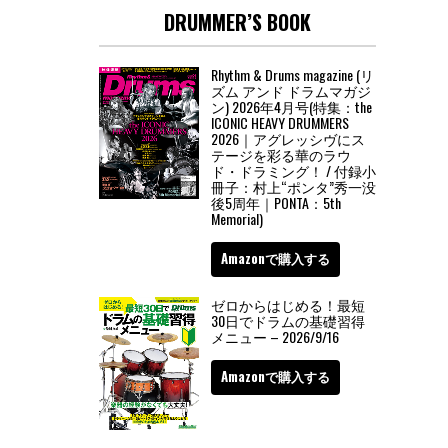
DRUMMER’S BOOK
Rhythm & Drums magazine (リ
ズム アンド ドラムマガジ
ン) 2026年4月号(特集：the
ICONIC HEAVY DRUMMERS
2026｜アグレッシヴにス
テージを彩る華のラウ
ド・ドラミング！ / 付録小
冊子：村上“ポンタ”秀一没
後5周年｜PONTA：5th
Memorial)
Amazonで購入する
ゼロからはじめる！最短
30日でドラムの基礎習得
メニュー – 2026/9/16
Amazonで購入する