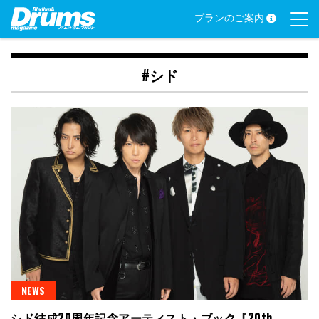
Skip
プランのご案内
to
content
#シド
NEWS
シド結成20周年記念アーティスト・ブック『20th