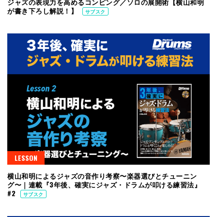
ジャズの表現力を高めるコンピング／ソロの展開術【横山和明
が書き下ろし解説！】
サブスク
LESSON
横山和明によるジャズの音作り考察〜楽器選びとチューニン
グ〜｜連載『3年後、確実にジャズ・ドラムが叩ける練習法』
#2
サブスク