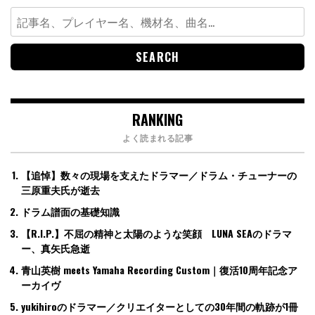
Search
for:
RANKING
よく読まれる記事
【追悼】数々の現場を支えたドラマー／ドラム・チューナーの
三原重夫氏が逝去
ドラム譜面の基礎知識
【R.I.P.】不屈の精神と太陽のような笑顔 LUNA SEAのドラマ
ー、真矢氏急逝
青山英樹 meets Yamaha Recording Custom｜復活10周年記念ア
ーカイヴ
yukihiroのドラマー／クリエイターとしての30年間の軌跡が1冊