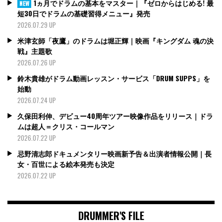
1ヵ月でドラムの基本をマスター｜『ゼロからはじめる! 最
NEW
短30日でドラムの基礎習得メニュー』発売
2026.07.29 UP
米津玄師「夜鷹」のドラムは堀正輝｜映画『キングダム 魂の決
戦』主題歌
2026.07.26 UP
鈴木貴雄がドラム動画レッスン・サービス「DRUM SUPPS」を
始動
2026.07.24 UP
久保田利伸、デビュー40周年ツアー映像作品をリリース｜ドラ
ムは超人＝クリス・コールマン
2026.07.22 UP
忌野清志郎ドキュメンタリー映画新予告＆出演者情報公開｜長
女・百世による絵本発売も決定
2026.07.22 UP
DRUMMER'S FILE