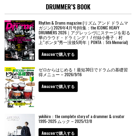
DRUMMER’S BOOK
Rhythm & Drums magazine (リズム アンド ドラムマ
ガジン) 2026年4月号(特集：the ICONIC HEAVY
DRUMMERS 2026｜アグレッシヴにステージを彩る
華のラウド・ドラミング！ / 付録小冊子：村
上“ポンタ”秀一没後5周年｜PONTA：5th Memorial)
Amazonで購入する
ゼロからはじめる！最短30日でドラムの基礎習
得メニュー – 2026/9/16
Amazonで購入する
yukihiro：the complete story of a drummer & creator
1995-2025 ムック – 2025/12/8
Amazonで購入する