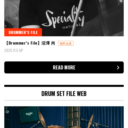
DRUMMER’S FILE
【Drummer’s File】沼澤 尚
無料会員
2025.11.5 UP
READ MORE
DRUM SET FILE WEB