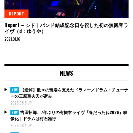
REPORT
Report – シド｜バンド結成記念日を祝した初の無観客ラ
イヴ（d：ゆうや）
2021.01.16
NEWS
【追悼】数々の現場を支えたドラマー／ドラム・チューナ
NEW
ーの三原重夫氏が逝去
2026.08.6 UP
吉田拓郎、7年ぶりの有観客ライヴ『春だったね2026』映
NEW
像化｜ドラムは村石雅行
2026.08.4 UP