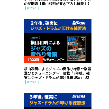
の展開術【横山和明が書き下ろし解説！】
サブスク
LESSON
横山和明によるジャズの音作り考察〜楽器
選びとチューニング〜｜連載『3年後、確
実にジャズ・ドラムが叩ける練習法』 #2
サブスク