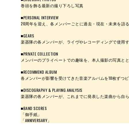
巻頭を飾る最新の撮り下ろし写真
■PERSONAL INTERVIEW
20周年を迎え、各メンバーごとに過去・現在・未来を語
■GEARS
楽器隊の各メンバーが、ライヴやレコーディングで使用
■PRIVATE COLLECTION
メンバーのプライベートでの趣味を、本人撮影の写真と
■RECOMMEND ALBUM
各メンバーが影響を受けてきた音楽アルバムを10枚ずつ
■DISCOGRAPHY & PLAYING ANALYSIS
楽器隊の各メンバーが、これまでに発表した楽曲から自ら
■BAND SCORES
「御手紙」
「ANNIVERSARY」