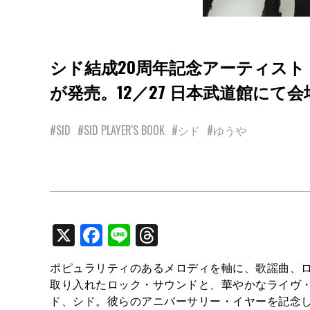
シド結成20周年記念アーティスト・ブック『20
が発売。12／27 日本武道館にて
#SID
#SID PLAYER'S BOOK
#シド
#ゆうや
X
Facebook
Line
Threads
ポピュラリティのあるメロディを軸に、歌謡曲、
取り入れたロック・サウンドと、華やかなライヴ・
ド、シド。彼らのアニバーサリー・イヤーを記念したアーティスト・