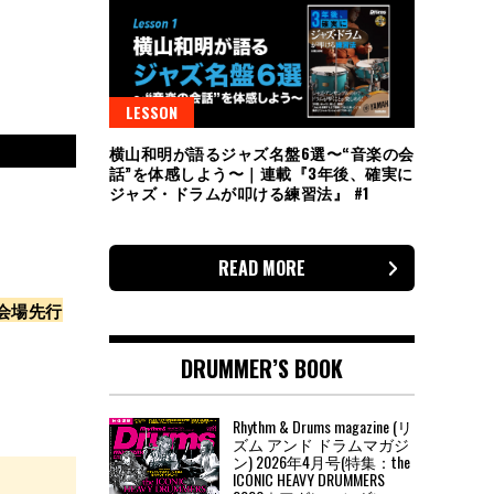
LESSON
横山和明が語るジャズ名盤6選〜“音楽の会
話”を体感しよう〜｜連載『3年後、確実に
ジャズ・ドラムが叩ける練習法』 #1
READ MORE
にて会場先行
DRUMMER’S BOOK
Rhythm & Drums magazine (リ
ズム アンド ドラムマガジ
ン) 2026年4月号(特集：the
ICONIC HEAVY DRUMMERS