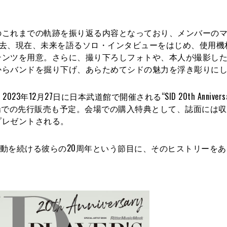
のこれまでの軌跡を振り返る内容となっており、メンバーの
d）が過去、現在、未来を語るソロ・インタビューをはじめ、使用
テンツを用意。さらに、撮り下ろしフォトや、本人が撮影し
からバンドを掘り下げ、あらためてシドの魅力を浮き彫りに
12月27日に日本武道館で開催される“SID 20th Anniversa
ライヴ会場での先行販売も予定。会場での購入特典として、誌面には
プレゼントされる。
活動を続ける彼らの20周年という節目に、そのヒストリーを