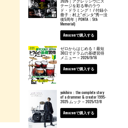
2026｜アグレッシヴにス
テージを彩る華のラウ
ド・ドラミング！ / 付録小
冊子：村上“ポンタ”秀一没
後5周年｜PONTA：5th
Memorial)
Amazonで購入する
ゼロからはじめる！最短
30日でドラムの基礎習得
メニュー – 2026/9/16
Amazonで購入する
yukihiro：the complete story
of a drummer & creator 1995-
2025 ムック – 2025/12/8
Amazonで購入する