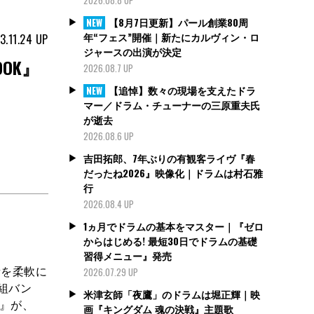
【8月7日更新】パール創業80周
NEW
年“フェス”開催｜新たにカルヴィン・ロ
3.11.24
UP
ジャースの出演が決定
OOK』
2026.08.7 UP
【追悼】数々の現場を支えたドラ
NEW
マー／ドラム・チューナーの三原重夫氏
が逝去
2026.08.6 UP
吉田拓郎、7年ぶりの有観客ライヴ『春
だったね2026』映像化｜ドラムは村石雅
行
2026.08.4 UP
1ヵ月でドラムの基本をマスター｜『ゼロ
からはじめる! 最短30日でドラムの基礎
習得メニュー』発売
素を柔軟に
2026.07.29 UP
組バン
米津玄師「夜鷹」のドラムは堀正輝｜映
K』が、
画『キングダム 魂の決戦』主題歌