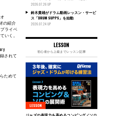
2026.07.26 UP
鈴木貴雄がドラム動画レッスン・サービ
マオ
ス「DRUM SUPPS」を始動
機材の紹介
2026.07.24 UP
たプライベ
していく。
LESSON
ry
初心者から上級までレッスン記事
収録されて
あらためて
LESSON
ジャズの表現力を高めるコンピング／ソロ