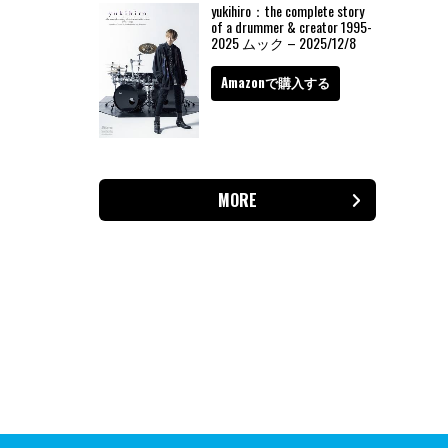
yukihiro：the complete story
of a drummer & creator 1995-
2025 ムック – 2025/12/8
Amazonで購入する
MORE