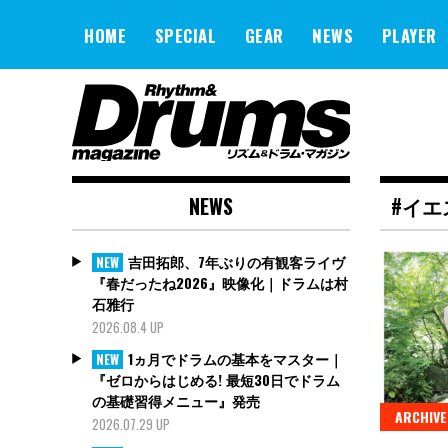
Skip
to
HOME
SPECIAL
GEAR
NEWS
PLAYER
content
NEWS
#イエ
吉田拓郎、7年ぶりの有観客ライヴ
NEW
『春だったね2026』映像化｜ドラムは村
石雅行
2026.08.4 UP
1ヵ月でドラムの基本をマスター｜
NEW
『ゼロからはじめる! 最短30日でドラム
の基礎習得メニュー』発売
ARCHIVE
2026.07.29 UP