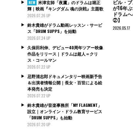
ビル・ブ
米津玄師「夜鷹」のドラムは堀正
NEW
が16年
輝｜映画『キングダム 魂の決戦』主題歌
ドラムへの想
2026.07.26 UP
②】
鈴木貴雄がドラム動画レッスン・サービ
2026.05.17
ス「DRUM SUPPS」を始動
2026.07.24 UP
久保田利伸、デビュー40周年ツアー映像
作品をリリース｜ドラムは超人＝クリ
ス・コールマン
2026.07.22 UP
忌野清志郎ドキュメンタリー映画新予告
＆出演者情報公開｜長女・百世による絵
本発売も決定
2026.07.22 UP
鈴木貴雄が音楽事務所「MY FLAGMENT」
設立｜オンライン・ドラム教育サービス
「DRUM SUPPS」も始動
2026.07.20 UP