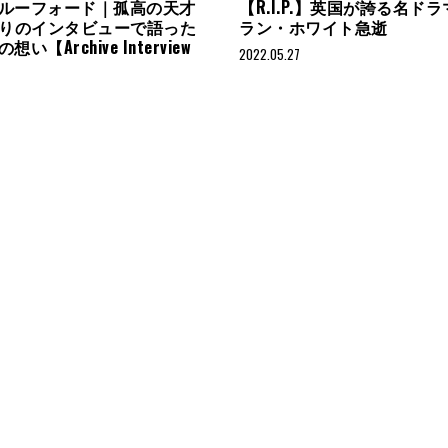
ルーフォード｜孤高の天才
【R.I.P.】英国が誇る名ド
ぶりのインタビューで語った
ラン・ホワイト急逝
い【Archive Interview
2022.05.27