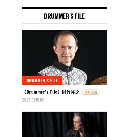
DRUMMER'S FILE
DRUMMER’S FILE
【Drummer’s File】則竹裕之
無料会員
2026.01.15 UP