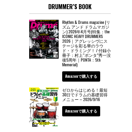
DRUMMER’S BOOK
Rhythm & Drums magazine (リ
ズム アンド ドラムマガジ
ン) 2026年4月号(特集：the
ICONIC HEAVY DRUMMERS
2026｜アグレッシヴにス
テージを彩る華のラウ
ド・ドラミング！ / 付録小
冊子：村上“ポンタ”秀一没
後5周年｜PONTA：5th
Memorial)
Amazonで購入する
ゼロからはじめる！最短
30日でドラムの基礎習得
メニュー – 2026/9/16
Amazonで購入する