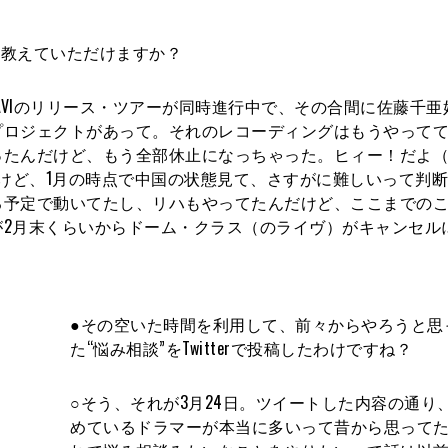
ら教えていただけますか？
MIYAVIのリリース・ツアーが同時進行中で、その合間に佐藤千
プロジェクトがあって。それのレコーディングはもうやって
ったんだけど、もう全部休止になっちゃった。ヒィー！だよ
だけど、1月の時点で中国の状態見て、さすがに難しいって判
る予定で動いてたし、リハもやってたんだけど、ここまでの
が2月末くらいからドーム・クラス（のライヴ）がキャンセル
●その空いた時間を利用して、前々からやろうと思
た“悩み相談”をTwitterで投稿したわけですね？
○そう、それが3月24日。ツイートした内容の通り
めているドラマーが本当に多いって昔から思って