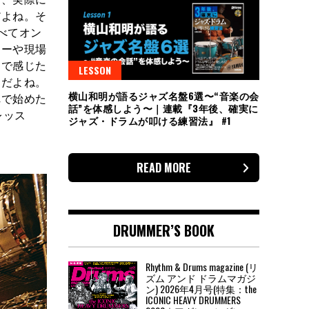
だよね。そ
べてオン
アーや現場
まで感じた
LESSON
んだよね。
横山和明が語るジャズ名盤6選〜“音楽の会
れで始めた
話”を体感しよう〜｜連載『3年後、確実に
レッス
ジャズ・ドラムが叩ける練習法』 #1
READ MORE
DRUMMER’S BOOK
Rhythm & Drums magazine (リ
ズム アンド ドラムマガジ
ン) 2026年4月号(特集：the
ICONIC HEAVY DRUMMERS