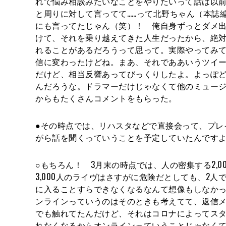
れで悩み相談みたいなことをやりたいって話は以
と周りに対して言ってて……って北野ちゃん（本誌
にも言ってたじゃん（笑）！ 俺自身ずっとダメ
けて、それを乗り越えてきた人生だったから、絶
れることがあるだろうって思って。実際やってみ
信に変わったけどね。まあ、それでああいうツイ
だけど、相当反響あってびっくりしたよ。よっぽ
んだろうな。ドラマーだけじゃなくて他のミュー
からもたくさんコメントをもらった。
●その時点では、リハスタなどで直接会って、プレ
がら話を聞くっていうことを予定していたんです
○もちろん！ 3月末の時点では、人の密集する2,00
3,000人のライヴはさすがに危険だとしても、2人
に入ることすらできなくなるなんて想像もしなか
ンラインっていうのはそのときも考えてて、返信
でも触れてたんだけど、それはコロナによってス
れなくなるからオンラインっていうことじゃなく