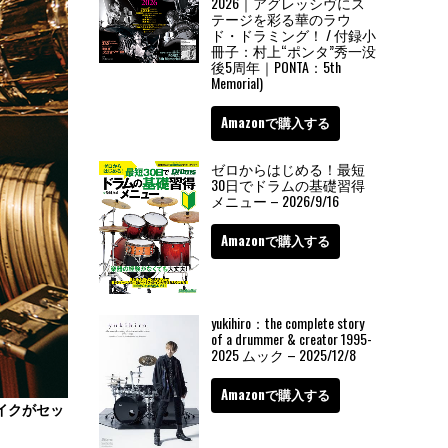
2026｜アグレッシヴにス
テージを彩る華のラウ
ド・ドラミング！ / 付録小
冊子：村上“ポンタ”秀一没
後5周年｜PONTA：5th
Memorial)
Amazonで購入する
ゼロからはじめる！最短
30日でドラムの基礎習得
メニュー – 2026/9/16
Amazonで購入する
yukihiro：the complete story
of a drummer & creator 1995-
2025 ムック – 2025/12/8
Amazonで購入する
イクがセッ