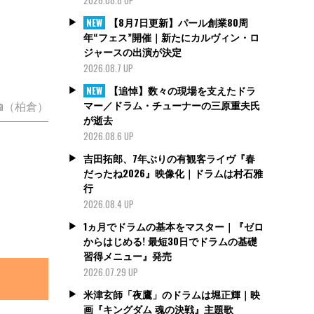
【8月7日更新】パール創業80周
NEW
年“フェス”開催｜新たにカルヴィン・ロ
ジャースの出演が決定
2026.08.7 UP
【追悼】数々の現場を支えたドラ
NEW
マー／ドラム・チューナーの三原重夫氏
orita（柏倉）
が逝去
2026.08.6 UP
吉田拓郎、7年ぶりの有観客ライヴ『春
だったね2026』映像化｜ドラムは村石雅
行
2026.08.4 UP
1ヵ月でドラムの基本をマスター｜『ゼロ
からはじめる! 最短30日でドラムの基礎
習得メニュー』発売
2026.07.29 UP
米津玄師「夜鷹」のドラムは堀正輝｜映
画『キングダム 魂の決戦』主題歌