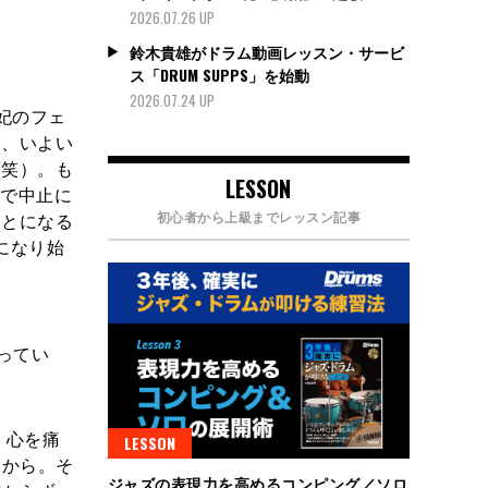
2026.07.26 UP
鈴木貴雄がドラム動画レッスン・サービ
ス「DRUM SUPPS」を始動
2026.07.24 UP
亜妃のフェ
て、いよい
（笑）。も
LESSON
断で中止に
ことになる
初心者から上級までレッスン記事
になり始
ってい
、心を痛
LESSON
たから。そ
ジャズの表現力を高めるコンピング／ソロ