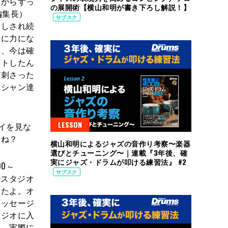
前からずっ
の展開術【横山和明が書き下ろし解説！】
編集長）
サブスク
出しされ続
対に力にな
て、今は確
ートしたん
ど刺さった
ジシャン達
LESSON
イを見な
よね？
横山和明によるジャズの音作り考察〜楽器
選びとチューニング〜｜連載『3年後、確
実にジャズ・ドラムが叩ける練習法』 #2
0～
サブスク
でスタジオ
ったよ。オ
メッセージ
タジオに入
て、実際に