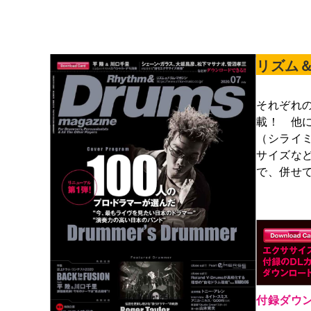
リズム＆
それぞれ
載！ 他
（シライミ
サイズな
で、併せ
付録ダウ