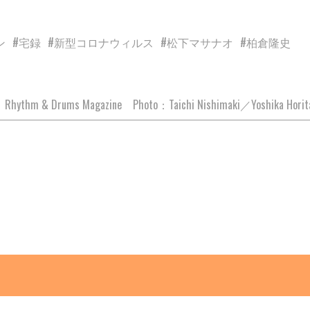
ン
#宅録
#新型コロナウィルス
#松下マサナオ
#柏倉隆史
xt：Rhythm & Drums Magazine Photo：Taichi Nishimaki／Yoshika H