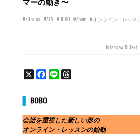
マーの動き〜
#aDrums
#ATV
#BOBO
#Zoom
#オンライン・レッス
Interview & Te
X
Facebook
Line
Threads
BOBO
会話を重視した新しい形の
オンライン・レッスンの始動