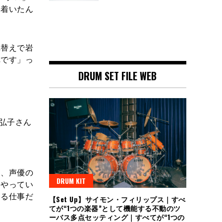
き着いたん
れ替えで岩
れです」っ
DRUM SET FILE WEB
弘子さん
て、声優の
DRUM KIT
こやってい
える仕事だ
【Set Up】サイモン・フィリップス｜すべ
てが“1つの楽器”として機能する不動のツ
ーバス多点セッティング｜すべてが“1つの