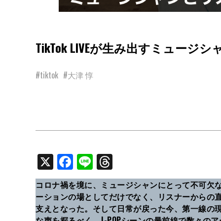
TikTok LIVEが生み出すミュージ
#tiktok
#大津 惇
X
Facebook
Line
Threads
コロナ禍を境に、ミュージシャンにとって不可欠
ーションの場としてだけでなく、リスナーからの
支えとなった。そして日常が戻った今、第一線の
な声を探るべく、J-POPシーンの最前線で数々の