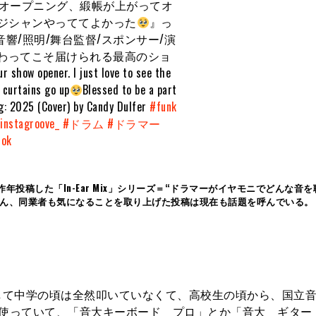
l】 ショーのオープニング、緞帳が上がってオ
ジシャンやっててよかった
』っ
響/照明/舞台監督/スポンサー/演
わってこそ届けられる最高のショ
ur show opener. I just love to see the
 curtains go up
Blessed to be a part
: 2025 (Cover) by Candy Dulfer
#funk
instagroove_
#ドラム
#ドラマー
tok
昨年投稿した「In-Ear Mix」シリーズ＝“ドラマーがイヤモニでどんな音
ろん、同業者も気になることを取り上げた投稿は現在も話題を呼んでいる。
して中学の頃は全然叩いていなくて、高校生の頃から、国立
構使っていて、「音大キーボード プロ」とか「音大 ギター