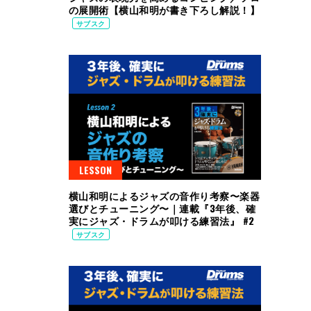
の展開術【横山和明が書き下ろし解説！】
サブスク
LESSON
横山和明によるジャズの音作り考察〜楽器
選びとチューニング〜｜連載『3年後、確
実にジャズ・ドラムが叩ける練習法』 #2
サブスク