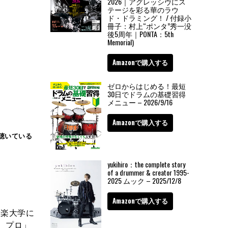
2026｜アグレッシヴにス
テージを彩る華のラウ
ド・ドラミング！ / 付録小
冊子：村上“ポンタ”秀一没
後5周年｜PONTA：5th
Memorial)
Amazonで購入する
ゼロからはじめる！最短
30日でドラムの基礎習得
メニュー – 2026/9/16
Amazonで購入する
を聴いている
yukihiro：the complete story
of a drummer & creator 1995-
2025 ムック – 2025/12/8
Amazonで購入する
音楽大学に
 プロ」