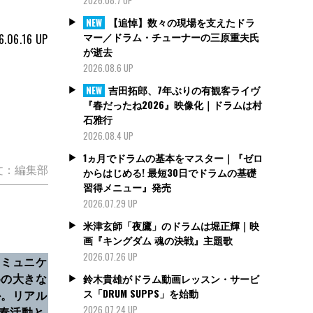
【追悼】数々の現場を支えたドラ
NEW
マー／ドラム・チューナーの三原重夫氏
6.06.16
UP
が逝去
2026.08.6 UP
吉田拓郎、7年ぶりの有観客ライヴ
NEW
『春だったね2026』映像化｜ドラムは村
石雅行
2026.08.4 UP
1ヵ月でドラムの基本をマスター｜『ゼロ
文：編集部
からはじめる! 最短30日でドラムの基礎
習得メニュー』発売
2026.07.29 UP
米津玄師「夜鷹」のドラムは堀正輝｜映
画『キングダム 魂の決戦』主題歌
2026.07.26 UP
コミュニケ
めの大きな
鈴木貴雄がドラム動画レッスン・サービ
ス「DRUM SUPPS」を始動
か。リアル
2026.07.24 UP
演奏活動と