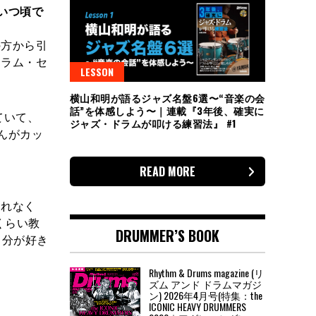
いつ頃で
の方から引
ドラム・セ
LESSON
横山和明が語るジャズ名盤6選〜“音楽の会
話”を体感しよう〜｜連載『3年後、確実に
ていて、
ジャズ・ドラムが叩ける練習法』 #1
んがカッ
READ MORE
られなく
くらい教
DRUMMER’S BOOK
自分が好き
Rhythm & Drums magazine (リ
ズム アンド ドラムマガジ
ン) 2026年4月号(特集：the
ICONIC HEAVY DRUMMERS