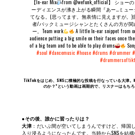
【In-ear Mix
from @wefunk_officia
ーディエンスが沸き上がる瞬間『あー…ミュー
てなる。(思ってます。無表情に見えますが。)音
者/バックミュージシャンとたくさんの方が関
ー。Team work
A little In-ear snippet from o
audience putting a big smile on their faces once the
of a big team and to be able to play drums
Song
#soul
#dancemusic
#house
#drums
#drummer
#
#drummersoftik
TikTokをはじめ、SNSに積極的な投稿を行なっている大津。
のか？”という動画は画期的で、リスナーはもち
●その後、誰かに習ったりは？
大津
：だいぶ間が空いてしまうんですけど、帰国
入り浸るようになったんです。当時からSNSを結