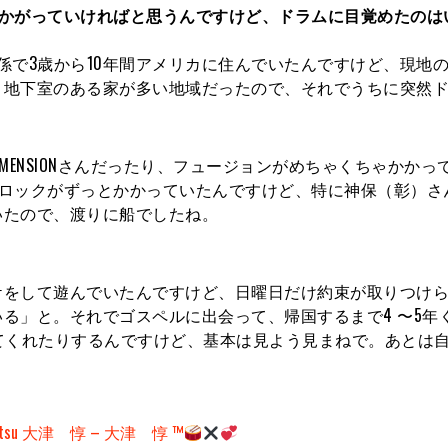
うかがっていければと思うんですけど、ドラムに目覚めたのは
係で3歳から10年間アメリカに住んでいたんですけど、現地
、地下室のある家が多い地域だったので、それでうちに突然
DIMENSIONさんだったり、フュージョンがめちゃくちゃかかっ
年代のロックがずっとかかっていたんですけど、特に神保（彰）さ
いたので、渡りに船でしたね。
ケをして遊んでいたんですけど、日曜日だけ約束が取りつけ
る」と。それでゴスペルに出会って、帰国するまで4 〜5年
てくれたりするんですけど、基本は見よう見まねで。あとは
Otsu 大津 惇 – 大津 惇
™️