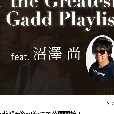
202
Playlist”がSpotifyにて公開開始！