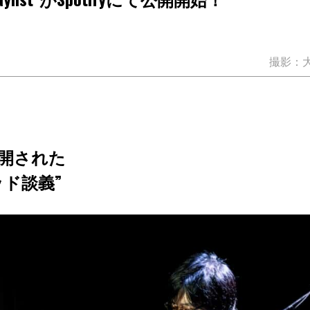
撮影：
開された
ッド談義”