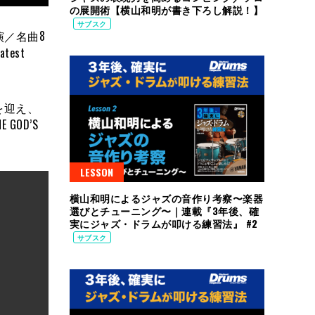
の展開術【横山和明が書き下ろし解説！】
サブスク
演／名曲8
est
を迎え、
OD’S
LESSON
横山和明によるジャズの音作り考察〜楽器
選びとチューニング〜｜連載『3年後、確
実にジャズ・ドラムが叩ける練習法』 #2
サブスク