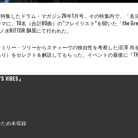
大特集したドラム・マガジン26年1月号。その特集内で、「名
0名（合計80曲）の“プレイリスト”を聞いた「the Great
ノ水RITTOR BASEにて行われた。
ミリー・ツリーからスティーヴの独自性を考察した沼澤 尚
り）をセレクト＆解説してもらった。イベントの最後に『THE G
！
’S VIBES』
ないため未収録