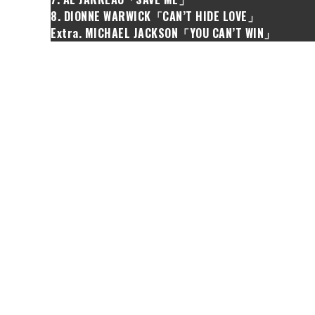
8. DIONNE WARWICK「CAN’T HIDE LOVE」
Extra. MICHAEL JACKSON「YOU CAN’T WIN」