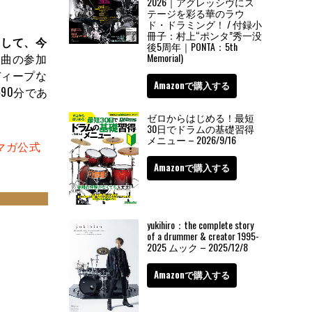
2026｜アグレッシヴにス
テージを彩る華のラウ
ド・ドラミング！ / 付録小
冊子：村上“ポンタ”秀一没
りして、今
後5周年｜PONTA：5th
Memorial)
楽曲の参加
ディープな
Amazonで購入する
90分であ
ゼロからはじめる！最短
30日でドラムの基礎習得
メニュー – 2026/9/16
マガ公式
Amazonで購入する
yukihiro：the complete story
of a drummer & creator 1995-
2025 ムック – 2025/12/8
Amazonで購入する