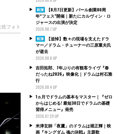
【8月7日更新】パール創業80周
NEW
年“フェス”開催｜新たにカルヴィン・ロ
ジャースの出演が決定
大佐フォト
2026.08.7 UP
【追悼】数々の現場を支えたドラ
NEW
マー／ドラム・チューナーの三原重夫氏
が逝去
2026.08.6 UP
吉田拓郎、7年ぶりの有観客ライヴ『春
だったね2026』映像化｜ドラムは村石雅
行
2026.08.4 UP
1ヵ月でドラムの基本をマスター｜『ゼロ
からはじめる! 最短30日でドラムの基礎
習得メニュー』発売
2026.07.29 UP
米津玄師「夜鷹」のドラムは堀正輝｜映
画『キングダム 魂の決戦』主題歌