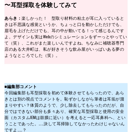
〜耳型採取を体験してみて
あらき：
楽しかった！ 型取り材料の粘土が耳に入っていると
きは不思議な感覚というか、ちょっと口を動かしただけでも、
眉毛を上げただけでも、耳の中が動いてる！って感じるんです
よ。デザインも実はWebのシミュレーションをずーっとやってい
て（笑）、これがまた楽しいんですよね。ちなみに補聴器専門
店のある大井町は、私が好きそうな飲み屋がいっぱいある夢の
ようなところでした（笑）。
■
編集部コメント
今回編集部も耳型採取を初めて体験させてもらったので、あら
きとは別の視点でコメントを。恥ずかしながら筆者は耳垢が溜
まりやすい？体質のようで、少し除去してもらったのだが、自
分ではできない部分も多々あり、確実な耳型採取と使用の安全
面（カスタムIEMは鼓膜に近い）を考えると一応耳鼻科へ、とい
うことであった。……決して耳掃除してなかったわけじゃないん
ですよ……？