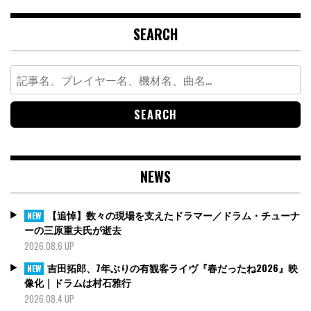
SEARCH
Search
for:
NEWS
【追悼】数々の現場を支えたドラマー／ドラム・チューナ
NEW
ーの三原重夫氏が逝去
2026.08.6 UP
吉田拓郎、7年ぶりの有観客ライヴ『春だったね2026』映
NEW
像化｜ドラムは村石雅行
2026.08.4 UP