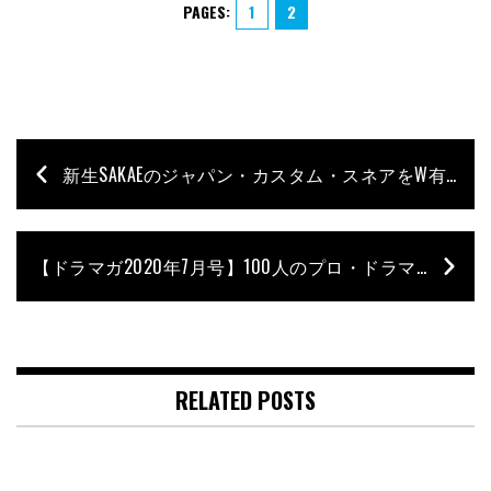
PAGES:
1
2
新生SAKAEのジャパン・カスタム・スネアをW有松が検証！
【ドラマガ2020年7月号】100人のプロ・ドラマーが選んだ Drummer’s Drummer – 鈴木浩之［THE KEBABS］
RELATED POSTS