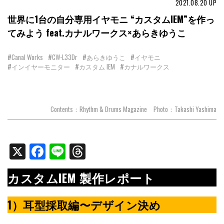
2021.08.20
UP
世界に1台の自分専用イヤモニ “カスタムIEM”を作っ
てみよう feat.カナルワークス×あらきゆうこ
#Canal Works
#CW-L33Dr
#あらきゆうこ
#イヤモニ
#インイヤーモニター
#カスタム IEM
#カナルワークス
Contents：Rhythm & Drums Magazine Photo：Takashi Yashima
X
Facebook
Line
Threads
カスタムIEM 製作レポート
1）耳型採取編〜デザイン決め