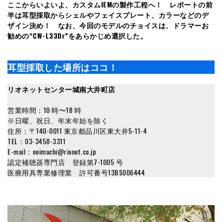
ここからいよいよ、カスタムIEMの製作工程へ！ レポートの前
半は耳型採取からシェルやフェイスプレート、カラーなどのデ
ザイン決め！ なお、今回のモデルのチョイスは、ドラマーお
勧めの“CW-L33Dr”をあらかじめ選択した。
耳型採取した場所はココ！
リオネットセンター城南大井町店
営業時間：10 時〜18 時
※日曜、祝日、年末年始を除く
住所：〒140-0011 東京都品川区東大井5-11-4
TEL：03-3458-3311
E-mail：ooimachi@rionet.co.jp
認定補聴器専門店 登録第7-1005 号
医療用具専業修理業 許可番号13BS006444