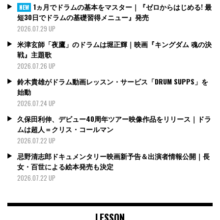
1ヵ月でドラムの基本をマスター｜『ゼロからはじめる! 最
NEW
短30日でドラムの基礎習得メニュー』発売
2026.07.29 UP
米津玄師「夜鷹」のドラムは堀正輝｜映画『キングダム 魂の決
戦』主題歌
2026.07.26 UP
鈴木貴雄がドラム動画レッスン・サービス「DRUM SUPPS」を
始動
2026.07.24 UP
久保田利伸、デビュー40周年ツアー映像作品をリリース｜ドラ
ムは超人＝クリス・コールマン
2026.07.22 UP
忌野清志郎ドキュメンタリー映画新予告＆出演者情報公開｜長
女・百世による絵本発売も決定
2026.07.22 UP
LESSON