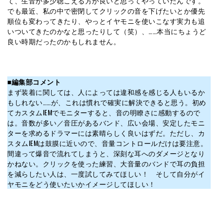
て、生音が多少聴こえる方が良いと思ってやっていたんです。
でも最近、私の中で密閉してクリックの音を下げたいとか優先
順位も変わってきたり、やっとイヤモニを使いこなす実力も追
いついてきたのかなと思ったりして（笑）、……本当にちょうど
良い時期だったのかもしれません。
■
編集部コメント
まず装着に関しては、人によっては違和感を感じる人もいるか
もしれない……が、これは慣れで確実に解決できると思う。初め
てカスタムIEMでモニターすると、音の明瞭さに感動するので
は。音数が多い／音圧があるバンド、広い会場、安定したモニ
ターを求めるドラマーには素晴らしく良いはずだ。ただし、カ
スタムIEMは鼓膜に近いので、音量コントロールだけは要注意。
間違って爆音で流れてしまうと、深刻な耳へのダメージとなり
かねない。クリックを使った練習、大音量のバンドで耳の負担
を減らしたい人は、一度試してみてほしい！ そして自分がイ
ヤモニをどう使いたいかイメージしてほしい！