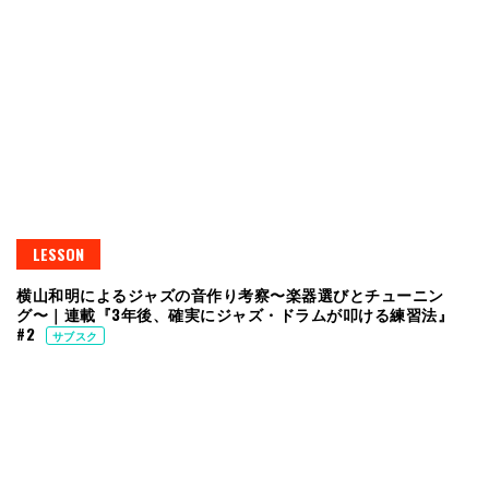
LESSON
横山和明によるジャズの音作り考察〜楽器選びとチューニン
グ〜｜連載『3年後、確実にジャズ・ドラムが叩ける練習法』
#2
サブスク