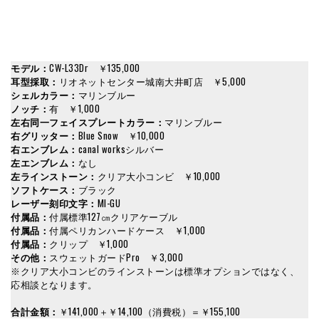
モデル：
CW-L33Dr ￥135,000
耳型採取：
リオネットセンター城南大井町店 ￥5,000
シェルカラー：
マリンブルー
ノッチ：
有 ￥1,000
左右同一フェイスプレートカラー：
マリンブルー
右グリッター：
Blue Snow ￥10,000
右エンブレム：
canal worksシルバー
左エンブレム：
なし
左ラインストーン：
クリア大小コンビ ￥10,000
ソフトケース：
ブラック
レーザー刻印文字：
MI-GU
付属品：
付属標準127㎝クリアケーブル
付属品：
付属ペリカンハードケース ￥1,000
付属品：
クリップ ￥1,000
その他：
スウェットガードPro ￥3,000
※クリア大小コンビのラインストーンは標準オプションではなく、
応相談となります。
合計金額：
￥141,000＋￥14,100（消費税）＝￥155,100