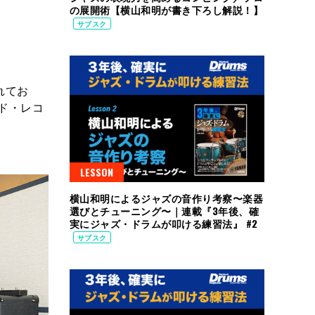
の展開術【横山和明が書き下ろし解説！】
サブスク
れてお
ド・レコ
LESSON
横山和明によるジャズの音作り考察〜楽器
選びとチューニング〜｜連載『3年後、確
実にジャズ・ドラムが叩ける練習法』 #2
サブスク