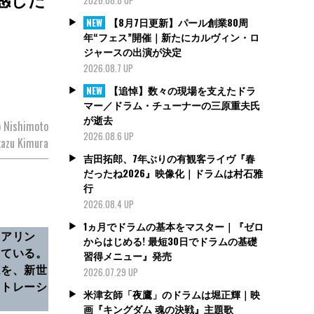
【8月7日更新】パール創業80周
NEW
年“フェス”開催｜新たにカルヴィン・ロ
ジャースの出演が決定
2026.08.7 UP
【追悼】数々の現場を支えたドラ
NEW
マー／ドラム・チューナーの三原重夫氏
が逝去
 Nishimoto
2026.08.6 UP
azu Kimura
吉田拓郎、7年ぶりの有観客ライヴ『春
だったね2026』映像化｜ドラムは村石雅
行
2026.08.4 UP
1ヵ月でドラムの基本をマスター｜『ゼロ
ニアリン
からはじめる! 最短30日でドラムの基礎
えている。
習得メニュー』発売
ムを、新世
2026.07.29 UP
ストレーシ
米津玄師「夜鷹」のドラムは堀正輝｜映
画『キングダム 魂の決戦』主題歌