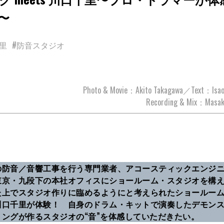
〜
里
#防音スタジオ
Photo & Movie：Akito Takagawa／Text：Isao
Recording & Mix：Masak
の防音／音響工事を行う専門業者、アコースティックエンジ
東京・九段下の本社オフィスにショールーム・スタジオを構
た上でスタジオ作りに臨めるようにと考えられたショールー
川口千里が体験！ 自身のドラム・キットで演奏したデモン
ングが作るスタジオの“音”を体感していただきたい。