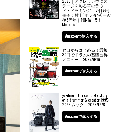
2026｜アグレッシヴにス
テージを彩る華のラウ
ド・ドラミング！ / 付録小
冊子：村上“ポンタ”秀一没
後5周年｜PONTA：5th
Memorial)
Amazonで購入する
ゼロからはじめる！最短
30日でドラムの基礎習得
メニュー – 2026/9/16
Amazonで購入する
yukihiro：the complete story
of a drummer & creator 1995-
2025 ムック – 2025/12/8
Amazonで購入する