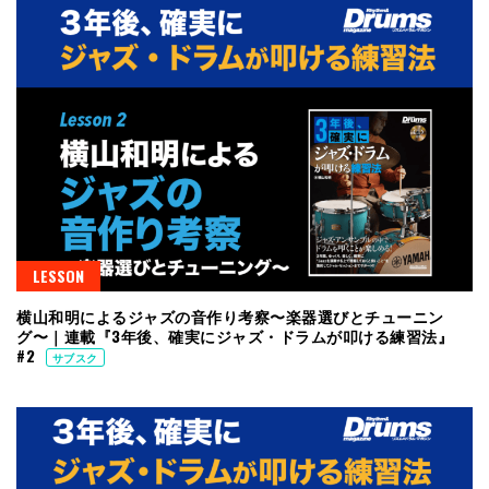
LESSON
横山和明によるジャズの音作り考察〜楽器選びとチューニン
グ〜｜連載『3年後、確実にジャズ・ドラムが叩ける練習法』
#2
サブスク