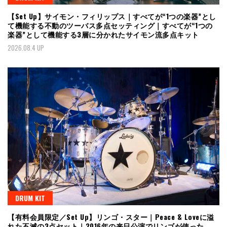
【Set Up】サイモン・フィリップス｜すべてが“1つの楽器”とし
て機能する不動のツーバス多点セッティング｜すべてが“1つの
楽器”として機能する3層に分かれたサイモン流多点キット
2026.08.4 UP
DRUM KIT
【有料会員限定／Set Up】リンゴ・スター｜Peace & Loveに溢
れた不滅の3点セット｜2016年の来日公演でリンゴが使った