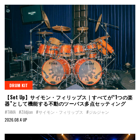
DRUM KIT
【Set Up】サイモン・フィリップス｜すべてが“1つの楽
器”として機能する不動のツーバス多点セッティング
#TAMA
#Zildjian
#サイモン・フィリップス
#ジルジャン
2026.08.4 UP