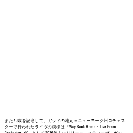
また70歳を記念して、ガッドの地元＝ニューヨーク州ロチェス
ターで行われたライヴの模様は『Way Back Home：Live From
Rochester, NY』として2016年末にリリース。スティーヴ・ガッ