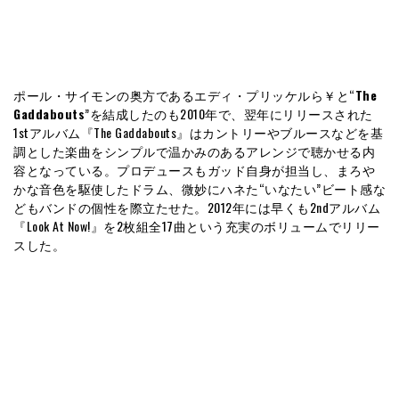
ポール・サイモンの奥方であるエディ・プリッケルら￥と“
The
Gaddabouts
”を結成したのも2010年で、翌年にリリースされた
1stアルバム『The Gaddabouts』はカントリーやブルースなどを基
調とした楽曲をシンプルで温かみのあるアレンジで聴かせる内
容となっている。プロデュースもガッド自身が担当し、まろや
かな音色を駆使したドラム、微妙にハネた“いなたい”ビート感な
どもバンドの個性を際立たせた。2012年には早くも2ndアルバム
『Look At Now!』を2枚組全17曲という充実のボリュームでリリー
スした。