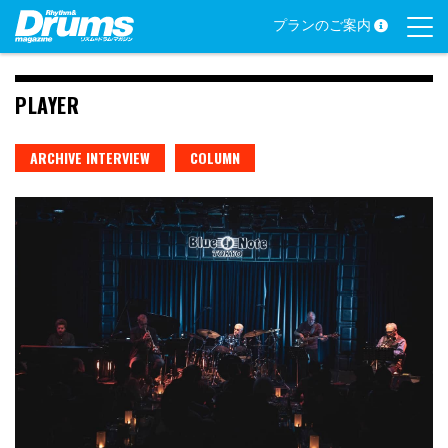
Skip
プランのご案内
to
content
PLAYER
ARCHIVE INTERVIEW
COLUMN