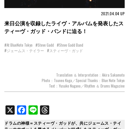
2021.04.04
UP
来日公演を収録したライヴ・アルバムを発表したス
ティーヴ・ガッド・バンドに迫る！
#At BlueNote Tokyo
#Steve Gadd
#Steve Gadd Band
#ジェームス・テイラー
#スティーヴ・ガッド
Translation ＆ Interpretation：Akira Sakamoto
Photo：Tsuneo Koga／Special Thanks：Blue Note Tokyo
Text：Yusuke Nagano／Rhythm ＆ Drums Magazine
X
Facebook
Line
Threads
ドラムの神様＝スティーヴ・ガッドが、共にジェームス・テイ
ラーのサポートを務めるメンバーと結成したスティーヴ・ガッ