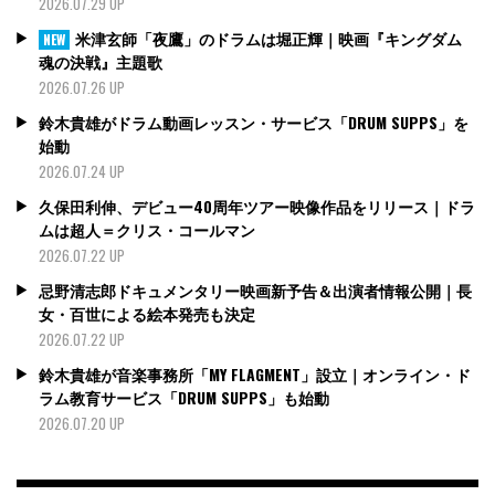
2026.07.29 UP
米津玄師「夜鷹」のドラムは堀正輝｜映画『キングダム
NEW
魂の決戦』主題歌
2026.07.26 UP
鈴木貴雄がドラム動画レッスン・サービス「DRUM SUPPS」を
始動
2026.07.24 UP
久保田利伸、デビュー40周年ツアー映像作品をリリース｜ドラ
ムは超人＝クリス・コールマン
2026.07.22 UP
忌野清志郎ドキュメンタリー映画新予告＆出演者情報公開｜長
女・百世による絵本発売も決定
2026.07.22 UP
鈴木貴雄が音楽事務所「MY FLAGMENT」設立｜オンライン・ド
ラム教育サービス「DRUM SUPPS」も始動
2026.07.20 UP