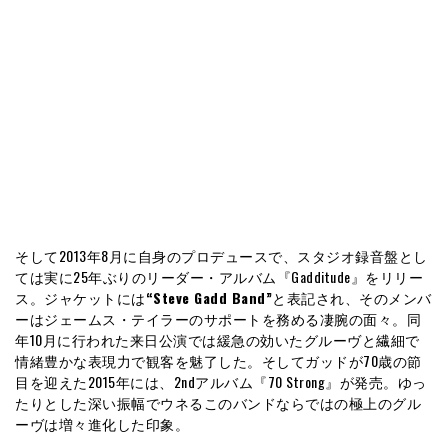
そして2013年8月に自身のプロデュースで、スタジオ録音盤とし
ては実に25年ぶりのリーダー・アルバム『Gadditude』をリリー
ス。ジャケットには
“Steve Gadd Band”
と表記され、そのメンバ
ーはジェームス・テイラーのサポートを務める凄腕の面々。同
年10月に行われた来日公演では緩急の効いたグルーヴと繊細で
情緒豊かな表現力で観客を魅了した。そしてガッドが70歳の節
目を迎えた2015年には、2ndアルバム『70 Strong』が発売。ゆっ
たりとした深い振幅でウネるこのバンドならではの極上のグル
ーヴは増々進化した印象。