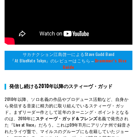
サカナクション江島啓一によるStave Gadd Band
『At BlueNote Tokyo』のレビューはこちら→
Drummer’s Disc
Guide
発信し続ける2010年以降のスティーヴ・ガッド
2010年以降、ソロ名義の作品やプロデュース活動など、自身か
ら発信する音楽に精力的に取り組んでいるスティーヴ・ガッ
ド。まずリーダー作として近年のターニング・ポイントとなる
のは、2010年に
スティーヴ・ガッド＆フレンズ
名義で発売され
た『Live at Voce』だろう。これは09年11月にアリゾナ州で録音さ
れたライヴ盤で、マイルスのグループにも在籍していたジョー