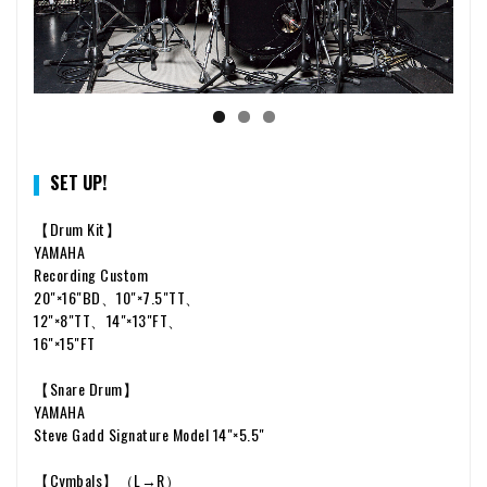
SET UP!
【Drum Kit】
YAMAHA
Recording Custom
20"×16"BD、10"×7.5"TT、
12"×8"TT、14"×13"FT、
16"×15"FT
【Snare Drum】
YAMAHA
Steve Gadd Signature Model 14"×5.5"
【Cymbals】（L→R）