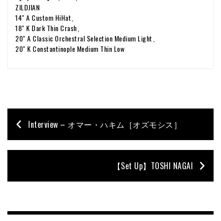
ZILDJIAN
14" A Custom HiHat、
18" K Dark Thin Crash、
20" A Classic Orchestral Selection Medium Light、
20" K Constantinople Medium Thin Low
Interview – オマー・ハキム［オズモシス］
【Set Up】TOSHI NAGAI