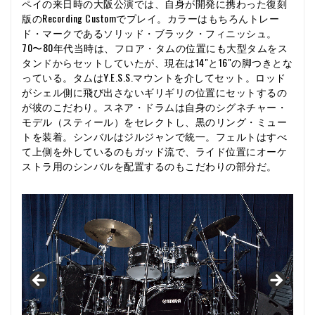
ペイの来日時の大阪公演では、自身が開発に携わった復刻
版のRecording Customでプレイ。カラーはもちろんトレー
ド・マークであるソリッド・ブラック・フィニッシュ。
70〜80年代当時は、フロア・タムの位置にも大型タムをス
タンドからセットしていたが、現在は14"と16"の脚つきとな
っている。タムはY.E.S.S.マウントを介してセット。ロッド
がシェル側に飛び出さないギリギリの位置にセットするの
が彼のこだわり。スネア・ドラムは自身のシグネチャー・
モデル（スティール）をセレクトし、黒のリング・ミュー
トを装着。シンバルはジルジャンで統一。フェルトはすべ
て上側を外しているのもガッド流で、ライド位置にオーケ
ストラ用のシンバルを配置するのもこだわりの部分だ。