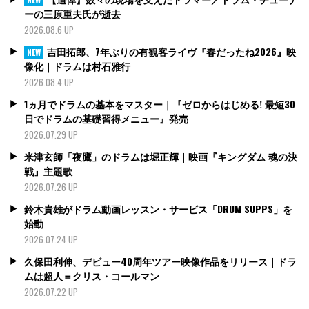
ーの三原重夫氏が逝去
2026.08.6 UP
吉田拓郎、7年ぶりの有観客ライヴ『春だったね2026』映
NEW
像化｜ドラムは村石雅行
2026.08.4 UP
1ヵ月でドラムの基本をマスター｜『ゼロからはじめる! 最短30
日でドラムの基礎習得メニュー』発売
2026.07.29 UP
米津玄師「夜鷹」のドラムは堀正輝｜映画『キングダム 魂の決
戦』主題歌
2026.07.26 UP
鈴木貴雄がドラム動画レッスン・サービス「DRUM SUPPS」を
始動
2026.07.24 UP
久保田利伸、デビュー40周年ツアー映像作品をリリース｜ドラ
ムは超人＝クリス・コールマン
2026.07.22 UP