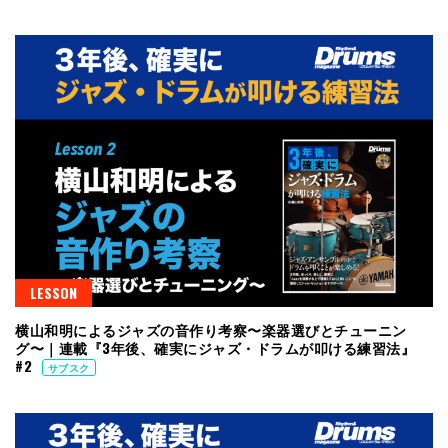
LESSON
横山和明によるジャズの音作り考察〜楽器選びとチューニン
グ〜｜連載『3年後、確実にジャズ・ドラムが叩ける練習法』
#2
サブスク